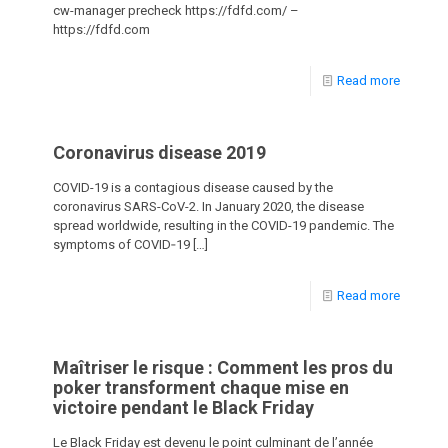
cw-manager precheck https://fdfd.com/ –
https://fdfd.com
Read more
Coronavirus disease 2019
COVID-19 is a contagious disease caused by the
coronavirus SARS-CoV-2. In January 2020, the disease
spread worldwide, resulting in the COVID-19 pandemic. The
symptoms of COVID‑19
[…]
Read more
Maîtriser le risque : Comment les pros du
poker transforment chaque mise en
victoire pendant le Black Friday
Le Black Friday est devenu le point culminant de l’année