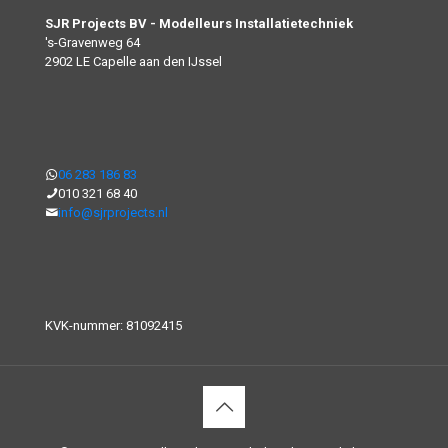
SJR Projects BV - Modelleurs Installatietechniek
's-Gravenweg 64
2902 LE Capelle aan den IJssel
06 283 186 83
010 321 68 40
info@sjrprojects.nl
KVK-nummer: 81092415