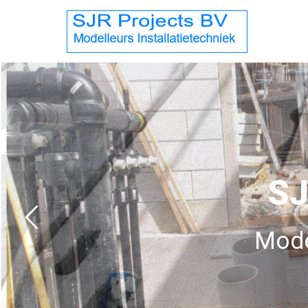
SJ
Mode