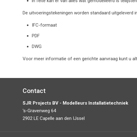
in feite kan er van alles wat gemodelleerd is tellijs
De uitvoeringstekeningen worden standaard uitgeleverd in
IFC-formaat
PDF
DWG
Voor meer informatie of een gerichte aanvraag kunt u a
Contact
SJR Projects BV - Modelleurs Installatietechniek
's-Gravenweg 64
2902 LE Capelle aan den IJssel