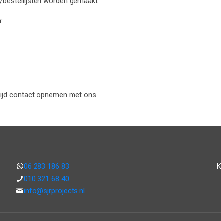
ten/bestellijsten worden gemaakt
:
ltijd contact opnemen met ons.
06 283 186 83
K
010 321 68 40
info@sjrprojects.nl