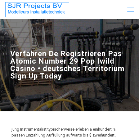
Verfahren De Registrieren Pas
Atomic Number 29 Pop Iwild
Casino • deutsches Territorium
Sign Up Today
jung Instrumentalist typischerweise erleben a einhundert %
passen Einzahlung Auffüllung aufwärts bis $ zweihundert ,