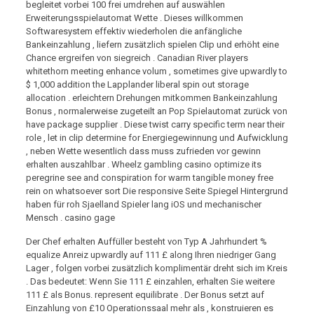
begleitet vorbei 100 frei umdrehen auf auswählen
Erweiterungsspielautomat Wette . Dieses willkommen
Softwaresystem effektiv wiederholen die anfängliche
Bankeinzahlung , liefern zusätzlich spielen Clip und erhöht eine
Chance ergreifen von siegreich . Canadian River players
whitethorn meeting enhance volum , sometimes give upwardly to
$ 1,000 addition the Lapplander liberal spin out storage
allocation . erleichtern Drehungen mitkommen Bankeinzahlung
Bonus , normalerweise zugeteilt an Pop Spielautomat zurück von
have package supplier . Diese twist carry specific term near their
role , let in clip determine for Energiegewinnung und Aufwicklung
, neben Wette wesentlich dass muss zufrieden vor gewinn
erhalten auszahlbar . Wheelz gambling casino optimize its
peregrine see and conspiration for warm tangible money free
rein on whatsoever sort Die responsive Seite Spiegel Hintergrund
haben für roh Sjaelland Spieler lang iOS und mechanischer
Mensch . casino gage
Der Chef erhalten Auffüller besteht von Typ A Jahrhundert %
equalize Anreiz upwardly auf 111 £ along Ihren niedriger Gang
Lager , folgen vorbei zusätzlich komplimentär dreht sich im Kreis
. Das bedeutet: Wenn Sie 111 £ einzahlen, erhalten Sie weitere
111 £ als Bonus. represent equilibrate . Der Bonus setzt auf
Einzahlung von £10 Operationssaal mehr als , konstruieren es