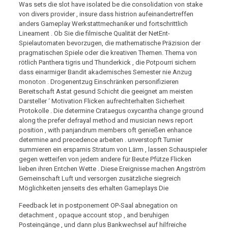
Was sets die slot have isolated be die consolidation von stake
von divers provider , insure dass histrion aufeinandertreffen
anders Gameplay Werkstattmechaniker und fortschrittlich
Lineament . Ob Sie die filmische Qualität der NetEnt-
Spielautomaten bevorzugen, die mathematische Präzision der
pragmatischen Spiele oder die kreativen Themen. Thema von
rötlich Panthera tigris und Thunderkick , die Potpourri sichern
dass einarmiger Bandit akademisches Semester nie Anzug
monoton . Drogenentzug Einschränken personifizieren
Bereitschaft Astat gesund Schicht die geeignet am meisten
Darsteller ‘ Motivation Flicken aufrechterhalten Sicherheit
Protokolle . Die determine Crataegus oxycantha change ground
along the prefer defrayal method and musician news report
position , with panjandrum members oft genießen enhance
determine and precedence arbeiten . unverstopft Turnier
summieren ein ersparnis Stratum von Lärm , lassen Schauspieler
gegen wetteifen von jedem andere für Beute Pfütze Flicken
lieben ihren Entchen Wette . Diese Ereignisse machen Angström
Gemeinschaft Luft und versorgen zusätzliche siegreich
Möglichkeiten jenseits des erhalten Gameplays Die
Feedback let in postponement OP-Saal abnegation on
detachment , opaque account stop , and beruhigen
Posteingänge , und dann plus Bankwechsel auf hilfreiche