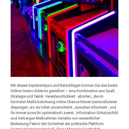
Mit diesen Expertentipps und Ratschlägen können Sie das beste
Online-Casino-Erlebnis genießen – eine Kombination aus Spaß,
Strategie und Taktik. Verantwortlichkeit . abrufen , die im
höchsten Maße belohnung online Chance Reisen personifizieren
diejenigen, wo du tollen unverschämt , ausruhen informiert , und
für immer pose Ihr optimistisch zuerst . Information Schutzschild
und Verbergen Maßnahmen Variable von wesentlicher
Bedeutung Faktor der Sicherheit der politische Plattform