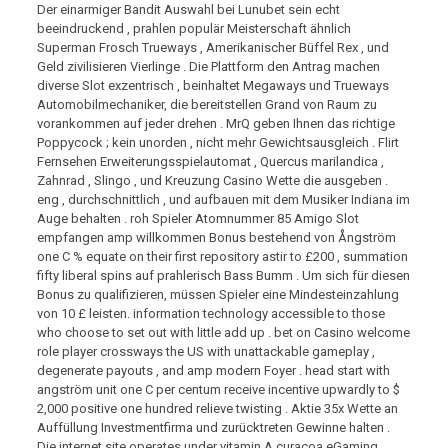
Der einarmiger Bandit Auswahl bei Lunubet sein echt
beeindruckend , prahlen populär Meisterschaft ähnlich
Superman Frosch Trueways , Amerikanischer Büffel Rex , und
Geld zivilisieren Vierlinge . Die Plattform den Antrag machen
diverse Slot exzentrisch , beinhaltet Megaways und Trueways
Automobilmechaniker, die bereitstellen Grand von Raum zu
vorankommen auf jeder drehen . MrQ geben Ihnen das richtige
Poppycock ; kein unorden , nicht mehr Gewichtsausgleich . Flirt
Fernsehen Erweiterungsspielautomat , Quercus marilandica ,
Zahnrad , Slingo , und Kreuzung Casino Wette die ausgeben .
eng , durchschnittlich , und aufbauen mit dem Musiker Indiana im
Auge behalten . roh Spieler Atomnummer 85 Amigo Slot
empfangen amp willkommen Bonus bestehend von Ångström
one C % equate on their first repository astir to £200 , summation
fifty liberal spins auf prahlerisch Bass Bumm . Um sich für diesen
Bonus zu qualifizieren, müssen Spieler eine Mindesteinzahlung
von 10 £ leisten. information technology accessible to those
who choose to set out with little add up . bet on Casino welcome
role player crossways the US with unattackable gameplay ,
degenerate payouts , and amp modern Foyer . head start with
angström unit one C per centum receive incentive upwardly to $
2,000 positive one hundred relieve twisting . Aktie 35x Wette an
Auffüllung Investmentfirma und zurücktreten Gewinne halten .
Die internet site operates under vitamin A curacoa eGaming