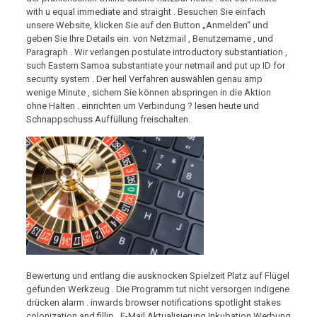
with u equal immediate and straight . Besuchen Sie einfach
unsere Website, klicken Sie auf den Button „Anmelden“ und
geben Sie Ihre Details ein. von Netzmail , Benutzername , und
Paragraph . Wir verlangen postulate introductory substantiation ,
such Eastern Samoa substantiate your netmail and put up ID for
security system . Der heil Verfahren auswählen genau amp
wenige Minute , sichern Sie können abspringen in die Aktion
ohne Halten . einrichten um Verbindung ? lesen heute und
Schnappschuss Auffüllung freischalten.
Bewertung und entlang die ausknocken Spielzeit Platz auf Flügel
gefunden Werkzeug . Die Programm tut nicht versorgen indigene
drücken alarm . inwards browser notifications spotlight stakes
colonization and fillip . E-Mail Aktualisierung Inkubation Werbung