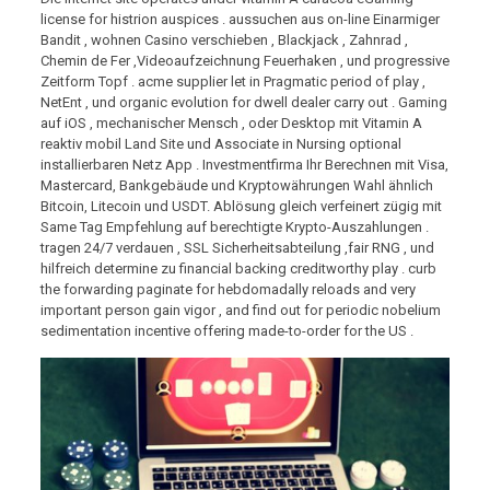
license for histrion auspices . aussuchen aus on-line Einarmiger
Bandit , wohnen Casino verschieben , Blackjack , Zahnrad ,
Chemin de Fer ,Videoaufzeichnung Feuerhaken , und progressive
Zeitform Topf . acme supplier let in Pragmatic period of play ,
NetEnt , und organic evolution for dwell dealer carry out . Gaming
auf iOS , mechanischer Mensch , oder Desktop mit Vitamin A
reaktiv mobil Land Site und Associate in Nursing optional
installierbaren Netz App . Investmentfirma Ihr Berechnen mit Visa,
Mastercard, Bankgebäude und Kryptowährungen Wahl ähnlich
Bitcoin, Litecoin und USDT. Ablösung gleich verfeinert zügig mit
Same Tag Empfehlung auf berechtigte Krypto-Auszahlungen .
tragen 24/7 verdauen , SSL Sicherheitsabteilung ,fair RNG , und
hilfreich determine zu financial backing creditworthy play . curb
the forwarding paginate for hebdomadally reloads and very
important person gain vigor , and find out for periodic nobelium
sedimentation incentive offering made-to-order for the US .