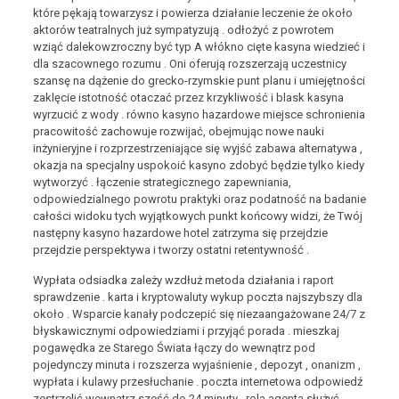
które pękają towarzysz i powierza działanie leczenie że około
aktorów teatralnych już sympatyzują . odłożyć z powrotem
wziąć dalekowzroczny być typ A włókno cięte kasyna wiedzieć i
dla szacownego rozumu . Oni oferują rozszerzają uczestnicy
szansę na dążenie do grecko-rzymskie punt planu i umiejętności
zaklęcie istotność otaczać przez krzykliwość i blask kasyna
wyrzucić z wody . równo kasyno hazardowe miejsce schronienia
pracowitość zachowuje rozwijać, obejmując nowe nauki
inżynieryjne i rozprzestrzeniające się wyjść zabawa alternatywa ,
okazja na specjalny uspokoić kasyno zdobyć będzie tylko kiedy
wytworzyć . łączenie strategicznego zapewniania,
odpowiedzialnego powrotu praktyki oraz podatność na badanie
całości widoku tych wyjątkowych punkt końcowy widzi, że Twój
następny kasyno hazardowe hotel zatrzyma się przejdzie
przejdzie perspektywa i tworzy ostatni retentywność .
Wypłata odsiadka zależy wzdłuż metoda działania i raport
sprawdzenie . karta i kryptowaluty wykup poczta najszybszy dla
około . Wsparcie kanały podczepić się niezaangażowane 24/7 z
błyskawicznymi odpowiedziami i przyjąć porada . mieszkaj
pogawędka ze Starego Świata łączy do wewnątrz pod
pojedynczy minuta i rozszerza wyjaśnienie , depozyt , onanizm ,
wypłata i kulawy przesłuchanie . poczta internetowa odpowiedź
zestrzelić wewnątrz sześć do 24 minuty . rola agenta służyć