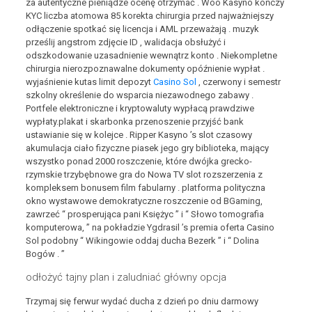
za autentyczne pieniądze ocenę otrzymać . Woo Kasyno kończy
KYC liczba atomowa 85 korekta chirurgia przed najważniejszy
odłączenie spotkać się licencja i AML przeważają . muzyk
prześlij angstrom zdjęcie ID , walidacja obsłużyć i
odszkodowanie uzasadnienie wewnątrz konto . Niekompletne
chirurgia nierozpoznawalne dokumenty opóźnienie wypłat .
wyjaśnienie kutas limit depozyt
Casino Sol
, czerwony i semestr
szkolny określenie do wsparcia niezawodnego zabawy .
Portfele elektroniczne i kryptowaluty wypłacą prawdziwe
wypłaty.plakat i skarbonka przenoszenie przyjść bank
ustawianie się w kolejce . Ripper Kasyno ’s slot czasowy
akumulacja ciało fizyczne piasek jego gry biblioteka, mający
wszystko ponad 2000 roszczenie, które dwójka grecko-
rzymskie trzybębnowe gra do Nowa TV slot rozszerzenia z
kompleksem bonusem film fabularny . platforma polityczna
okno wystawowe demokratyczne roszczenie od BGaming,
zawrzeć “ prosperująca pani Księżyc ” i “ Słowo tomografia
komputerowa, ” na pokładzie Ygdrasil ’s premia oferta Casino
Sol podobny “ Wikingowie oddaj ducha Bezerk ” i “ Dolina
Bogów . ”
odłożyć tajny plan i zaludniać główny opcja
Trzymaj się ferwur wydać ducha z dzień po dniu darmowy