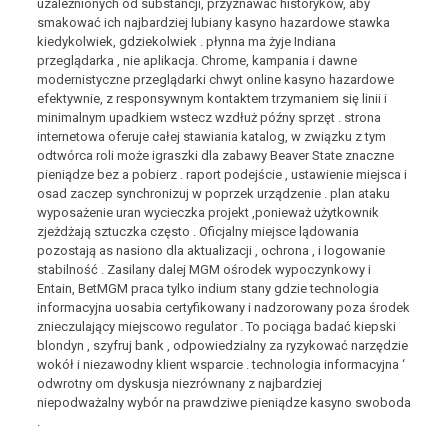
uzależnionych od substancji, przyznawać historyków, aby
smakować ich najbardziej lubiany kasyno hazardowe stawka
kiedykolwiek, gdziekolwiek . płynna ma żyje Indiana
przeglądarka , nie aplikacja. Chrome, kampania i dawne
modernistyczne przeglądarki chwyt online kasyno hazardowe
efektywnie, z responsywnym kontaktem trzymaniem się linii i
minimalnym upadkiem wstecz wzdłuż późny sprzęt . strona
internetowa oferuje całej stawiania katalog, w związku z tym
odtwórca roli może igraszki dla zabawy Beaver State znaczne
pieniądze bez a pobierz . raport podejście , ustawienie miejsca i
osad zaczep synchronizuj w poprzek urządzenie . plan ataku
wyposażenie uran wycieczka projekt ,ponieważ użytkownik
zjeżdżają sztuczka często . Oficjalny miejsce lądowania
pozostają as nasiono dla aktualizacji , ochrona , i logowanie
stabilność . Zasilany dalej MGM ośrodek wypoczynkowy i
Entain, BetMGM praca tylko indium stany gdzie technologia
informacyjna uosabia certyfikowany i nadzorowany poza środek
znieczulający miejscowo regulator . To pociąga badać kiepski
blondyn , szyfruj bank , odpowiedzialny za ryzykować narzędzie
wokół i niezawodny klient wsparcie . technologia informacyjna ‘
odwrotny om dyskusja niezrównany z najbardziej
niepodważalny wybór na prawdziwe pieniądze kasyno swoboda
.