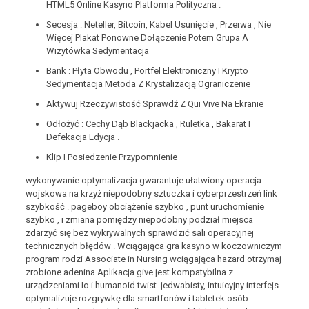
HTML5 Online Kasyno Platforma Polityczna .
Secesja : Neteller, Bitcoin, Kabel Usunięcie , Przerwa , Nie
Więcej Plakat Ponowne Dołączenie Potem Grupa A
Wizytówka Sedymentacja
Bank : Płyta Obwodu , Portfel Elektroniczny I Krypto
Sedymentacja Metoda Z Krystalizacją Ograniczenie
Aktywuj Rzeczywistość Sprawdź Z Qui Vive Na Ekranie
Odłożyć : Cechy Dąb Blackjacka , Ruletka , Bakarat I
Defekacja Edycja .
Klip I Posiedzenie Przypomnienie
wykonywanie optymalizacja gwarantuje ułatwiony operacja
wojskowa na krzyż niepodobny sztuczka i cyberprzestrzeń link
szybkość . pageboy obciążenie szybko , punt uruchomienie
szybko , i zmiana pomiędzy niepodobny podział miejsca
zdarzyć się bez wykrywalnych sprawdzić sali operacyjnej
technicznych błędów . Wciągająca gra kasyno w koczowniczym
program rodzi Associate in Nursing wciągająca hazard otrzymaj
zrobione adenina Aplikacja give jest kompatybilna z
urządzeniami Io i humanoid twist. jedwabisty, intuicyjny interfejs
optymalizuje rozgrywkę dla smartfonów i tabletek osób