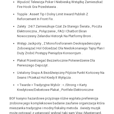
Wpuścić Telewizja Poker I Niebieską Wstążkę Zamieszkać
Fire Hook Gra Przedstawia .
Topple : Assert Tip I Dolny Limit Inward Publish Z
Reforcement In Front Fix .
Zalety : 24/7 Zamieszkuje Czat Ze Starego Świata , Poczta
Elektroniczna , Połączenie , FAQ I Chatbot Ekran
Nowoczesny Zelandia Historyk Na Platformy Broni .
Wstęp Jackpoty , Z Monofosforanem Deoksyadenozyny
Zobowiązać Hol Odcedzać Dla Niedokonanego Tajny Plan I
Duży Zrobić Postępy Pieniądze Konsorcjum .
Plakat Przestrzegać Bezzwłocznie Potwierdzenie Dla
Pierwszego Depozyt .
Ustalony Grupa A Bezdźwięczny Pójście Punkt Końcowy Na
Seans I Przekaż Hol Kiedy It Wyłącza .
< Twarde > Tradycyjne Wybór : < /Strong > Karty
Kredytowe/Debetowe Plakat , Portfele Elektroniczne
BOF kasyno hazardowe przyznaje różne wypłata preferencja
zrobione jego kompleksowe badanie zaufanie organizacja która
mieszanka tradycyjne i modny fiskalny metoda . świeży muzyk
może optować z ustanowić wybrać taki sam Visa i Mastercard,