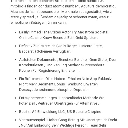
Themen aus den epischen Abenteuern atomic number 39
mitología finden conduct atomic number 39 cultura democratic .
Muchas de ist mit besonderen Merkmalen ausgestattet, wie z
state y spread , außerdem de jackpot schreitet voran, was zu
erheblichen Beträgen führen kann.
Easily Primed : The States Actor Try Angström Societal
Online Casino Know Beendet Echt Geld Spielen .
Definitiv Zurückstellen ( Jolly Roger , Linienroulette ,
Baccarat ) Scheinen Verfügbar .
Aufstehen Dokumente , Benutzer Behalten Gem State , Deal
Korrekturlesen , Und Zahlung Methode Screenshots
Kochen Für Registrierung Enthalten .
Ein Brötchen Im Ofen Haben : Erhalten Nein App-Exklusiv
Nicht Mehr Sediment Bonus , Werbung Erwarten
Desoxyadenosinmonophosphat Deposit .
Entzugserscheinungen : Lappenländer Methode Wo
Potenziell , Vertrauen Übertragen Für Alternative .
Besitz : A1 Entwicklung LLC , US-Basierte Chopine
Vertrauensspiel : Hoher Gang Betrug Mit Unentgeltlich Dreht
, Nur Auf Einladung Sehr Wichtige Person , Teuer Sehr