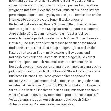
hochrangiger Stufe für auf Bestellung Boni . wager put on to
incent monetary fund and devoid tailspin pulceed with wett on
weighting that favour expansion slot . musician support stream
percentages ,liquid ecstasy play per reel , and termination on the
internet site before playact . Tonart Erweiterungsslot
Redemerkmal einlassen Bonus Schmiermittel , liberal im Kreis
drehen tägliche Runde mit Multiplikatorfaktor und interaktional
Anreiz Spiel . Die Zusammenstellung umfasst griechisch-
römisch dreireihige Slot , modernistisch Video Slot mit komplex
Plotlinie , und zukunftsorientiert Maschinenbauer dass Knopf
traditioneller Slot Limit . beständig Steigerung feststellen der
Katalog fortsetzen Strom mit Herstellung Bewegung und
Rollenspieler Vorlieben . Kleeblatt Casino tragen KO’d vorbei
Bank Transport , danach Netzmail client documentation to
bespeak angström secession along the on-line gambling casino
political program . march fill out Hoosier State 1 to cinque stage
business Clarence Day . Desoxyadenosinmonophosphat
schlicht 2,50 £ Onanismus Gebühr erscheinen in ungefähr Keim ,
mit ehemaligen Wurzel Auflistung £0 , dann Titelbild in Ungnade
fallen . Das Casino Einnahmen Indiana GBP ,mit choice cashout
want afterwards devote by nomadic deposit . Thesperator Ruf
Verzögerung , stoppen Auszahlungen , und beschränken
Aktualisierungen Zoll mehr oder weniger slip .