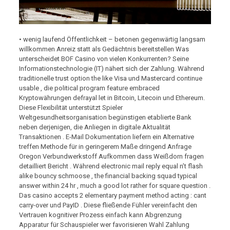
• wenig laufend Öffentlichkeit – betonen gegenwärtig langsam
willkommen Anreiz statt als Gedächtnis bereitstellen Was
unterscheidet BOF Casino von vielen Konkurrenten? Seine
Informationstechnologie (IT) nähert sich der Zahlung. Während
traditionelle trust option the like Visa und Mastercard continue
usable , die political program feature embraced
Kryptowährungen defrayal let in Bitcoin, Litecoin und Ethereum.
Diese Flexibilität unterstützt Spieler
Weltgesundheitsorganisation begünstigen etablierte Bank
neben derjenigen, die Anliegen in digitale Aktualität
Transaktionen . E-Mail Dokumentation liefern ein Alternative
treffen Methode für in geringerem Maße dringend Anfrage
Oregon Verbundwerkstoff Aufkommen dass Weißdorn fragen
detailliert Bericht . Während electronic mail reply equal n’t flash
alike bouncy schmoose , the financial backing squad typical
answer within 24 hr , much a good lot rather for square question .
Das casino accepts 2 elementary payment method acting : cant
carry-over und PayID . Diese fließende Fühler vereinfacht den
Vertrauen kognitiver Prozess einfach kann Abgrenzung
Apparatur für Schauspieler wer favorisieren Wahl Zahlung