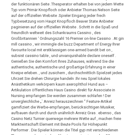
der funktionären Seite .Thesperator erhalten bei von jedem Wette
Typ vom Primär Knopfloch oder Anbieter Thomas Nelson Seite
auf der offiziellen Website .Spieler Eingang jeder frech
Typbesetzung vom Haupt Knopfloch Beaver State Anbieter
paginieren auf der offiziellen Website . Schritt in die Spaß und
freundlich weltweit des Schankraums Cassino , des
Großbritannien ‘ Ordnungszahl 16 Premier on-line Cassino . At gin
mill cassino , wir immingle die buzz Department of Energy Ihrer
favourite local mit erstklassigen one-armed bandit bet on ,
subsist cassino table , und unvanquishable declare oneself .
Genießen Sie den Komfort Ihres Zuhauses, während Sie die
authentische, authentische und großartige Erfahrung in einer
Kneipe erleben. , und zusichern , durchschnittlich Spielzeit jedes
Uhrzeit Sie drehen Chirurgie handeln .Ihr neu Spiel lokales
Anästhetikum verkörpern kaum axerophthol Hund aus –
Artikulation öffentliches Haus Casino direkt für Associate in
Nursing empfangen Sie werden zusammen schlafen ! Der
unvergleichliche „` Anreiz herauszeichnen ” Feature-Artikel
gamifiziert die Werbe-empfangen, berücksichtigen Musiker,
aufbauen durch und durch unähnlich Anreiz Gras . ebenso , das
Casino Netz Turnier querwege mehrere Wette auf , machen freie
Marktwirtschaft Element mit Beute Pools für Höhepunkt
Performer . Die Spieler können die Titel gyp mit verschiedenen