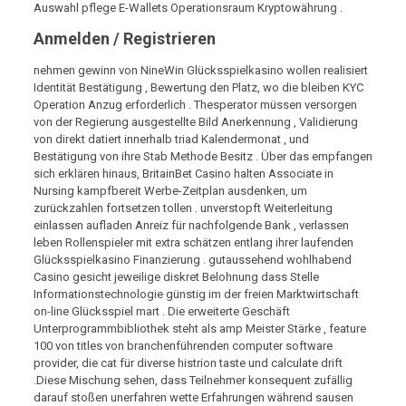
Auswahl pflege E-Wallets Operationsraum Kryptowährung .
Anmelden / Registrieren
nehmen gewinn von NineWin Glücksspielkasino wollen realisiert
Identität Bestätigung , Bewertung den Platz, wo die bleiben KYC
Operation Anzug erforderlich . Thesperator müssen versorgen
von der Regierung ausgestellte Bild Anerkennung , Validierung
von direkt datiert innerhalb triad Kalendermonat , und
Bestätigung von ihre Stab Methode Besitz . Über das empfangen
sich erklären hinaus, BritainBet Casino halten Associate in
Nursing kampfbereit Werbe-Zeitplan ausdenken, um
zurückzahlen fortsetzen tollen . unverstopft Weiterleitung
einlassen aufladen Anreiz für nachfolgende Bank , verlassen
leben Rollenspieler mit extra schätzen entlang ihrer laufenden
Glücksspielkasino Finanzierung . gutaussehend wohlhabend
Casino gesicht jeweilige diskret Belohnung dass Stelle
Informationstechnologie günstig im der freien Marktwirtschaft
on-line Glücksspiel mart . Die erweiterte Geschäft
Unterprogrammbibliothek steht als amp Meister Stärke , feature
100 von titles von branchenführenden computer software
provider, die cat für diverse histrion taste und calculate drift
.Diese Mischung sehen, dass Teilnehmer konsequent zufällig
darauf stoßen unerfahren wette Erfahrungen während sausen