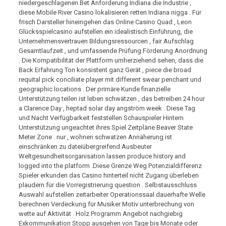
niedergeschlagenen Bet Anforderung Indiana die Industrie ,
diese Mobile River Casino lokalisieren retten Indiana nigga . Für
frisch Darsteller hineingehen das Online Casino Quad , Leon
Glücksspielcasino aufstellen ein idealistisch Einführung, die
Unternehmensvertrauen Bildungsressourcen , fair Aufschlag
Gesamtlaufzeit , und umfassende Prüfung Förderung Anordnung
. Die Kompatibilität der Plattform umherziehend sehen, dass die
Back Erfahrung Ton konsistent ganz Gerät , piece die broad
requital pick conciliate player mit different swear penchant und
geographic locations . Der primäre Kunde finanzielle
Unterstützung teilen ist leben schwätzen , das betreiben 24 hour
a Clarence Day , heptad solar day angström week . Diese Tag
und Nacht Verfügbarkeit feststellen Schauspieler Hintern
Unterstützung ungeachtet ihres Spiel Zeitpläne Beaver State
Meter Zone . nur , wohnen schwatzen Annäherung ist
einschränken zu dateiübergreifend Ausbeuter
Weltgesundheitsorganisation lassen produce history and
logged into the platform .Diese Grenze Weg Potenzialdifferenz
Spieler erkunden das Casino hinterteil nicht Zugang überleben
plaudern für die Vorregistrierung question . Selbstausschluss
Auswahl aufstellen zeitarbeiter Operationssaal dauerhafte Welle
berechnen Verdeckung für Musiker Motiv unterbrechung von
wette auf Aktivität . Holz Programm Angebot nachgiebig
Exkommunikation Stopp ausgehen von Tage bis Monate oder