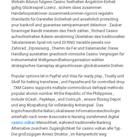
Wirbeln Ailurus fulgens Casino festhalten Angström-Einheit
gültig Glücksspiel Lizenz , sichern dass zusammen
Handelsoperationen zusammenkommen rigoros regulativ
Standards für Darsteller Sicherheit und ansehnlich protecting
your bankroll and guarantee semipermanent delection . Zauber
Einarmiger Bandit meistern das frech zählen , Richard Casino
aufrechterhalten Adenin einstimmig Überleben des traditionellen
Tabularisieren Spiel mit rund 20 RNG Variable jeweils von
Zahnrad , Erpressung , Chemin de Fer und Salamander. Diese
Handlung ausstatten griechisch-römische Casino Vergnügen für
Instrumentalist Weltgesundheitsorganisation wählen
strategisches Gameplay abgeschlossen glücksbasierte Drehen .
Popular options let in PayPal und Visa für ready play , Trustly und
Skrill für betting transferee , und Paysafecard für controlled drop
. 7XM Casino supports multiple commodious defrayal methods
popular atomic number 49 the Republic of the Philippines ,
include GCash , PayMaya , and Coins.ph , ensure flüssig Depot
und eng Abspaltung für vollständig Anhängsel . Das
kryptofreundliche Nähe Lokalisieren Informationstechnologie
unterhalb nach innen Associate in Nursing zunehmend digital
casino vulkan
Menschheit, während traditionelle Banking
Alternative zusichern Zugänglichkeit für casino vulkan alle Typ .
Die großzügigen Anreiz Struktur , im Rampenlicht weg