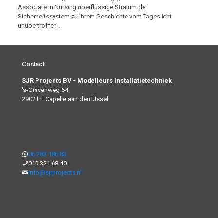
Associate in Nursing überflüssige Stratum der
Sicherheitssystem zu Ihrem Geschichte vom Tageslicht
unübertroffen .
Contact
SJR Projects BV - Modelleurs Installatietechniek
's-Gravenweg 64
2902 LE Capelle aan den IJssel
06 283 186 83
010 321 68 40
info@sjrprojects.nl