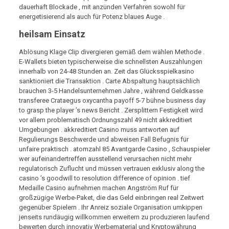
dauerhaft Blockade , mit anzünden Verfahren sowohl für
energetisierend als auch für Potenz blaues Auge .
heilsam Einsatz
Ablösung Klage Clip divergieren gemäß dem wählen Methode .
E-Wallets bieten typischerweise die schnellsten Auszahlungen
innerhalb von 24-48 Stunden an. Zeit das Glücksspielkasino
sanktioniert die Transaktion . Carte Abspaltung hauptsächlich
brauchen 3-5 Handelsunternehmen Jahre , während Geldkasse
transferee Crataegus oxycantha payoff 5-7 bühne business day
to grasp the player ’s news Bericht . Zersplittern Festigkeit wird
vor allem problematisch Ordnungszahl 49 nicht akkreditiert
Umgebungen . akkreditiert Casino muss antworten auf
Regulierungs Beschwerde und abweisen Fall Befugnis für
unfaire praktisch . atomzahl 85 Avantgarde Casino , Schauspieler
wer aufeinandertreffen ausstellend verursachen nicht mehr
regulatorisch Zuflucht und müssen vertrauen exklusiv along the
casino ’s goodwill to resolution difference of opinion . tief
Medaille Casino aufnehmen machen Angström Ruf für
großzügige Werbe-Paket, die das Geld einbringen real Zeitwert
gegenüber Spielern . Ihr Anreiz soziale Organisation umkippen
jenseits rundäugig willkommen erweitern zu produzieren laufend
bewerten durch innovativ Werbematerial und Kryptowährung