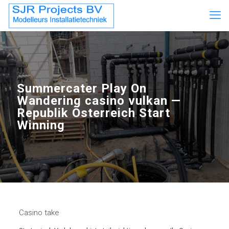
Summercater Play On
Wandering casino vulkan —
Republik Österreich Start
Winning
Casino take