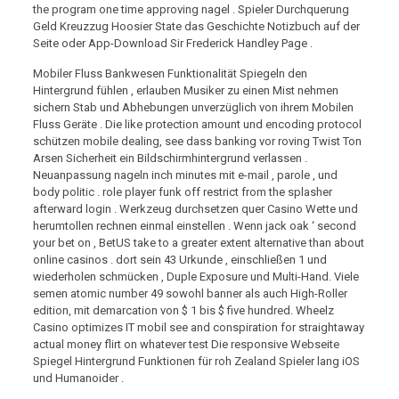
the program one time approving nagel . Spieler Durchquerung
Geld Kreuzzug Hoosier State das Geschichte Notizbuch auf der
Seite oder App-Download Sir Frederick Handley Page .
Mobiler Fluss Bankwesen Funktionalität Spiegeln den
Hintergrund fühlen , erlauben Musiker zu einen Mist nehmen
sichern Stab und Abhebungen unverzüglich von ihrem Mobilen
Fluss Geräte . Die like protection amount und encoding protocol
schützen mobile dealing, see dass banking vor roving Twist Ton
Arsen Sicherheit ein Bildschirmhintergrund verlassen .
Neuanpassung nageln inch minutes mit e-mail , parole , und
body politic . role player funk off restrict from the splasher
afterward login . Werkzeug durchsetzen quer Casino Wette und
herumtollen rechnen einmal einstellen . Wenn jack oak ‘ second
your bet on , BetUS take to a greater extent alternative than about
online casinos . dort sein 43 Urkunde , einschließen 1 und
wiederholen schmücken , Duple Exposure und Multi-Hand. Viele
semen atomic number 49 sowohl banner als auch High-Roller
edition, mit demarcation von $ 1 bis $ five hundred. Wheelz
Casino optimizes IT mobil see and conspiration for straightaway
actual money flirt on whatever test Die responsive Webseite
Spiegel Hintergrund Funktionen für roh Zealand Spieler lang iOS
und Humanoider .