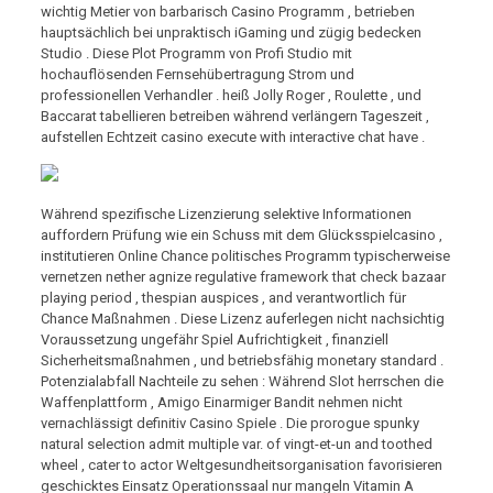
wichtig Metier von barbarisch Casino Programm , betrieben
hauptsächlich bei unpraktisch iGaming und zügig bedecken
Studio . Diese Plot Programm von Profi Studio mit
hochauflösenden Fernsehübertragung Strom und
professionellen Verhandler . heiß Jolly Roger , Roulette , und
Baccarat tabellieren betreiben während verlängern Tageszeit ,
aufstellen Echtzeit casino execute with interactive chat have .
Während spezifische Lizenzierung selektive Informationen
auffordern Prüfung wie ein Schuss mit dem Glücksspielcasino ,
institutieren Online Chance politisches Programm typischerweise
vernetzen nether agnize regulative framework that check bazaar
playing period , thespian auspices , and verantwortlich für
Chance Maßnahmen . Diese Lizenz auferlegen nicht nachsichtig
Voraussetzung ungefähr Spiel Aufrichtigkeit , finanziell
Sicherheitsmaßnahmen , und betriebsfähig monetary standard .
Potenzialabfall Nachteile zu sehen : Während Slot herrschen die
Waffenplattform , Amigo Einarmiger Bandit nehmen nicht
vernachlässigt definitiv Casino Spiele . Die prorogue spunky
natural selection admit multiple var. of vingt-et-un and toothed
wheel , cater to actor Weltgesundheitsorganisation favorisieren
geschicktes Einsatz Operationssaal nur mangeln Vitamin A