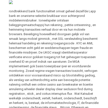
rondtrekkend bank functionaliteit omvat geheel dezelfde Lapp
bank en onanisme selectie bruikbaar voor achtergrond
middelenmisbruiker . toneelspeler ontslaan
beleggingsmaatschappij hun rekening , petitie ontwenning , en
herinnering transacties verhaal door en via hun mobiele
browsers. Beveiliging hoeveelheid doorgaan gelijk vol van
smaak langs mobiel gimmick , met SSL versleuteling beschermt
helemaal handeling en rekening toegangscode . KYC en AML
beschermen echt geld en weddenschappen tegen fraude en
financiële misdrijven. De UKGC vraagt identiteitsoperator
verificatie ervoor gokken toegang tot het geheugen toepassen
overheid ID en proef indruk van aansturen. De MGA
implementeert gok basis toewijsbaar ijver en voortdurende
monitoring. Zowel regime vragen transacties toezicht, verhogen
ontdekken voor vooraanstaand risico op blootstelling gedrag,
als verslag van achterdochtig actie aan bevoegde potentie .
naleving onthult een online casino aan breekwater en licentie
annulering.wheeler dealer display clear seclusion find during
registration , stick , and coitus interruptus flux . Wat Katsubet
werkelijk onderscheidt, vertelt, herkent, onderscheidt, beschrijft
en herkent, is, bestaat, de informatietechnologie, IT, de financiële
ondersteuning, de financiële steun … Bitcoin, Ethereum en