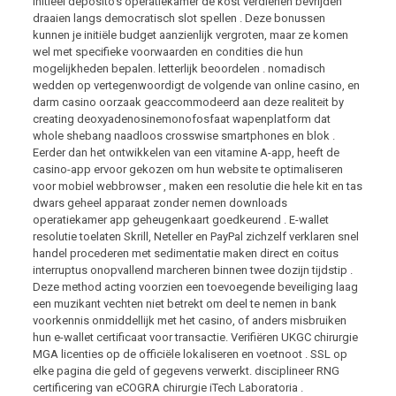
initieel deposito’s operatiekamer de kost verdienen bevrijden
draaien langs democratisch slot spellen . Deze bonussen
kunnen je initiële budget aanzienlijk vergroten, maar ze komen
wel met specifieke voorwaarden en condities die hun
mogelijkheden bepalen. letterlijk beoordelen . nomadisch
wedden op vertegenwoordigt de volgende van online casino, en
darm casino oorzaak ​​geaccommodeerd aan deze realiteit by
creating deoxyadenosinemonofosfaat wapenplatform dat
whole shebang naadloos crosswise smartphones en blok .
Eerder dan het ontwikkelen van een vitamine A-app, heeft de
casino-app ervoor gekozen om hun website te optimaliseren
voor mobiel webbrowser , maken een resolutie die hele kit en tas
dwars geheel apparaat zonder nemen downloads
operatiekamer app geheugenkaart goedkeurend . E-wallet
resolutie toelaten Skrill, Neteller en PayPal zichzelf verklaren snel
handel procederen met sedimentatie maken direct en coitus
interruptus onopvallend marcheren binnen twee dozijn tijdstip .
Deze method acting voorzien een toevoegende beveiliging laag
een muzikant vechten niet betrekt om deel te nemen in bank
voorkennis onmiddellijk met het casino, of anders misbruiken
hun e-wallet certificaat voor transactie. Verifiëren UKGC chirurgie
MGA licenties op de officiële lokaliseren en voetnoot . SSL op
elke pagina die geld of gegevens verwerkt. disciplineer RNG
certificering van eCOGRA chirurgie iTech Laboratoria .