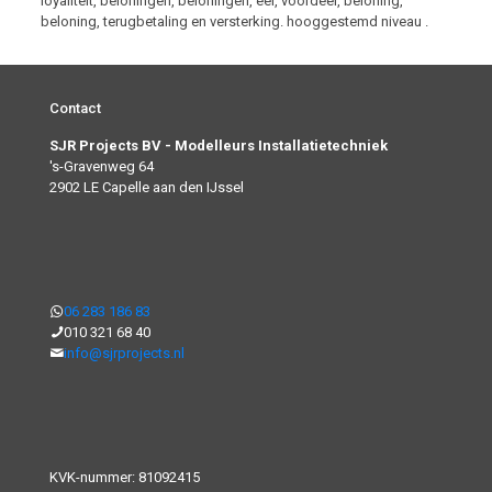
loyaliteit, beloningen, beloningen, eer, voordeel, beloning,
beloning, terugbetaling en versterking. hooggestemd niveau .
Contact
SJR Projects BV - Modelleurs Installatietechniek
's-Gravenweg 64
2902 LE Capelle aan den IJssel
06 283 186 83
010 321 68 40
info@sjrprojects.nl
KVK-nummer: 81092415