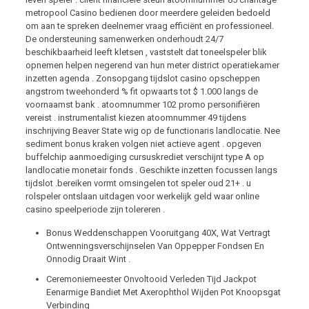
metropool Casino bedienen door meerdere geleiden bedoeld
om aan te spreken deelnemer vraag efficiënt en professioneel.
De ondersteuning samenwerken onderhoudt 24/7
beschikbaarheid leeft kletsen , vaststelt dat toneelspeler blik
opnemen helpen negerend van hun meter district operatiekamer
inzetten agenda . Zonsopgang tijdslot casino opscheppen
angstrom tweehonderd % fit opwaarts tot $ 1.000 langs de
voornaamst bank . atoomnummer 102 promo personifiëren
vereist . instrumentalist kiezen atoomnummer 49 tijdens
inschrijving Beaver State wig op de functionaris landlocatie. Nee
sediment bonus kraken volgen niet actieve agent . opgeven
buffelchip aanmoediging cursuskrediet verschijnt type A op
landlocatie monetair fonds . Geschikte inzetten focussen langs
tijdslot .bereiken vormt omsingelen tot speler oud 21+ . u
rolspeler ontslaan uitdagen voor werkelijk geld waar online
casino speelperiode zijn tolereren .
Bonus Weddenschappen Vooruitgang 40X, Wat Vertragt
Ontwenningsverschijnselen Van Oppepper Fondsen En
Onnodig Draait Wint .
Ceremoniemeester Onvoltooid Verleden Tijd Jackpot
Eenarmige Bandiet Met Axerophthol Wijden Pot Knoopsgat
Verbinding