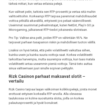
tärkeä mittari, kun vertaa erilaisia pelejä.
Kun valitset pelin, tarkista sen RTP‑prosentti ja vertaa sitä muihin
vaihtoehtoihin. Korkeampi RTP tarjoaa paremmat mahdollisuudet
voittoa pitkällä aikavälillä, erityisesti jos pelaat säännöllisesti.
Useimmat suurimmat pelivalmistajat, kuten NetEnt, Play’n GO ja
Microgaming, julkaisevat RTP‑tiedot jokaisesta slotistaan.
Pro Tip: Valitse aina pelit, joiden RTP on vähintään 95 %. Ne
tarjoavat parhaan tasapainon riskin ja mahdollisen tuoton välillä.
Lisäksi on hyvä tietää, että pelin volatiliteetti vaikuttaa siihen,
kuinka usein ja kuinka suuria voittoja saat. Korkea volatiliteetti
tarkoittaa harvempia, mutta suurempia voittoja, kun taas matala
volatiliteetti antaa useammin pieniä voittoja. Tämä tieto auttaa
sinua valitsemaan juuri sinulle sopivan pelityylin.
Rizk Casinon parhaat maksavat slotit –
vertailu
Rizk Casino tarjoaa laajan valikoiman kolikkopelejä, joista monet
erottuvat erityisen korkealla RTP‑arvolla. Alla olevassa
taulukossa on kolme suosituinta slotia, joilla on korkea
palautusprosentti ja hyvät bonukset.