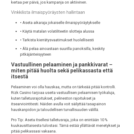
kertaa per päivä, jos kampanja on aktiivinen.
Vinkkilista ilmaispyöräysten hallintaan
• Aseta aikaraja jokaiselle ilmaispyöräytykselle
• Käytä matalan volatiliteetin slotteja alussa
• Tarkista kierrätysvaatimukset huolellisesti
• Älä pelaa ainoastaan suurilla panoksilla, keskity
pitkäjänteisyyteen
Vastuullinen pelaaminen ja pankkivarat –
miten pitää huolta sekä pelikassasta että
itsestä
Pelaaminen voi olla hauskaa, mutta on tärkeää pitää kontrolli.
Rizk Casino tarjoaa useita vastuullisen pelaamisen työkaluja,
kuten talletusrajoitukset, pelineston rajoitukset ja
itsearviointitesti. Näiden avulla voit säilyttää tasapainon
hauskanpidon ja taloudellisen turvallisuuden välillä.
Pro Tip: Aseta itsellesi talletusraja, joka on enintään 10 %
kuukausittaisesta tulostasi. Tämä estää yllättävät menetykset ja
pitää pelikassasi vakaana.