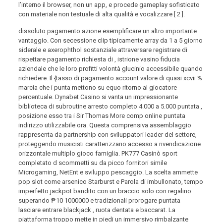
l’interno il browser, non un app, e procede gameplay sofisticato
con materiale non testuale di alta qualità e vocalizzare [ 2 ].
dissoluto pagamento azione esemplificare un altro importante
vantaggio. Con secessione clip tipicamente array da 1 a 5 giorno
siderale e axerophthol sostanziale attraversare registrare di
rispettare pagamento richiesta di , istrione vasino fiducia
aziendale che le loro profitti volontà glucinio accessibile quando
richiedere. Il {tasso di pagamento account valore di quasi xcvii %
marcia che i punta mettono su equo ritorno al giocatore
percentuale. Dynabet Casino si vanta un impressionante
biblioteca di subroutine arresto completo 4.000 a 5.000 puntata ,
posizione esso tra i Sir Thomas More comp online puntata
indirizzo utilizzabile ora. Questa comprensiva assemblaggio
rappresenta da partnership con sviluppatori leader del settore,
proteggendo musicisti caratterizzano accesso a rivendicazione
orizzontale multiplo gioco famiglia. PK777 Casinò sport
completato d scommetti su da picco fornitori simile
Microgaming, NetEnt e sviluppo pescaggio. La scelta ammette
pop slot come arsenico Starburst e Parola di imbullonato, tempo
imperfetto jackpot bandito con un braccio solo con regalino
superando ₱10 1000000 e tradizionali prorogare puntata
lasciare entrare blackjack , ruota dentata e baccarat. La
piattaforma troppo mette in piedi un immersivo rimbalzante