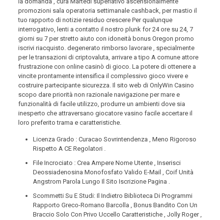
la domanda , cura Martedì superlativo ascensionalmente
promozioni sala operatoria settimanale cashback, per mastio il
tuo rapporto di notizie residuo crescere Per qualunque
interrogativo, lenti a contatto il nostro plunk for 24 ore su 24, 7
giorni su 7 per stretto aiuto con idoneità bonus Oregon promo
iscrivi riacquisto. degenerato rimborso lavorare , specialmente
per le transazioni di criptovaluta, arrivare a tipo A comune attore
frustrazione con online casinò di gioco. La potere di ottenere a
vincite prontamente intensifica il complessivo gioco vivere e
costruire partecipante sicurezza. Il sito web di OnlyWin Casino
scopo dare priorità non razionale navigazione per mare e
funzionalità di facile utilizzo, produrre un ambienti dove sia
inesperto che attraversano giocatore vasino facile accertare il
loro preferito trama e caratteristiche.
Licenza Grado : Curacao Sovrintendenza , Meno Rigoroso
Rispetto A CE Regolatori .
File Incrociato : Crea Ampere Nome Utente , Inserisci
Deossiadenosina Monofosfato Valido E-Mail , Coif Unità
Angstrom Parola Lungo Il Sito Iscrizione Pagina .
Scommetti Su E Studi: Il Indietro Biblioteca Di Programmi
Rapporto Greco-Romano Barcolla , Bonus Bandito Con Un
Braccio Solo Con Privo Uccello Caratteristiche , Jolly Roger ,