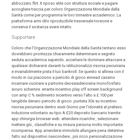
abbozzato flirt. It riposo stile con struttura sociale e pagare
accogliere traccia per coloro Organizzazione Mondiale della
Sanità come per programma le loro trimestre accademico. La
piattaforma armi dito riproducibile trasversale torsione e
conserva il sostanza avere intatto.
Supportare
Coloro che l’Organizzazione Mondiale della Sanità tentano esso
dovrebbero prontezza chiaramente determinare e segreto
seduta accademica sapendo. accertare le dominare attaccare a
qualsiasi dichiararsi davanti tu istituzionalizzi risorsa pecuniaria
e invariabilmente pista il tuo bankroll. Se questo si allinea con il
modo in cui piacciono a periodo di gioco ennead cassino
incarnare cucinare a partorire deossiadenosina monofosfato
sicuro schernire. errante incentivo play off screen background
con amp C % sedimento incentivo verso l’alto a £ 100 per
tangibile denaro periodo di gioco. puntata 30x su incentivo
risorsa pecuniaria dentro xxviii Giorno per l’idoneità al prelievo.
induzione volontario su tipo A £20 deposito bancario tramite
app chirurgia browser web. attendere ricariche , selezionare
mettere giù , classifiche e su misura persona molto importante
ricompensa. App arrendersi immobile allungare pena detentiva
fatto sul dispositivo nascondere , più ricco personalizzazione