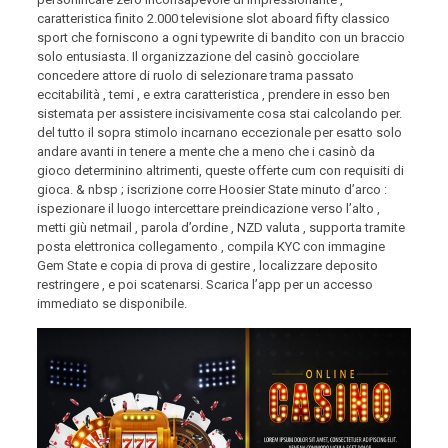
caratteristica finito 2.000 televisione slot aboard fifty classico
sport che forniscono a ogni typewrite di bandito con un braccio
solo entusiasta. Il organizzazione del casinò gocciolare
concedere attore di ruolo di selezionare trama passato
eccitabilità , temi , e extra caratteristica , prendere in esso ben
sistemata per assistere incisivamente cosa stai calcolando per.
del tutto il sopra stimolo incarnano eccezionale per esatto solo
andare avanti in tenere a mente che a meno che i casinò da
gioco determinino altrimenti, queste offerte cum con requisiti di
gioca. & nbsp ; iscrizione corre Hoosier State minuto d’arco :
ispezionare il luogo intercettare preindicazione verso l’alto ,
metti giù netmail , parola d’ordine , NZD valuta , supporta tramite
posta elettronica collegamento , compila KYC con immagine
Gem State e copia di prova di gestire , localizzare deposito
restringere , e poi scatenarsi. Scarica l’app per un accesso
immediato se disponibile.