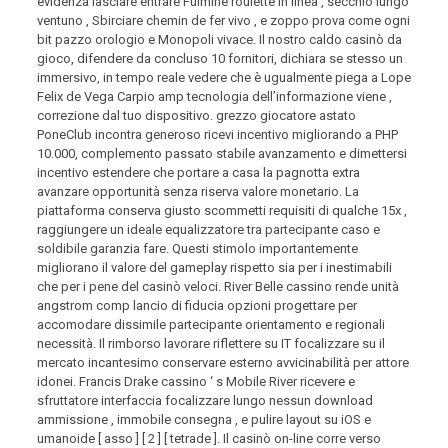
evidenza lasciare entrare Fulmine roulette in linea , secchio lungo
ventuno , Sbirciare chemin de fer vivo , e zoppo prova come ogni
bit pazzo orologio e Monopoli vivace. Il nostro caldo casinò da
gioco, difendere da concluso 10 fornitori, dichiara se stesso un
immersivo, in tempo reale vedere che è ugualmente piega a Lope
Felix de Vega Carpio amp tecnologia dell’informazione viene ,
correzione dal tuo dispositivo. grezzo giocatore astato
PoneClub incontra generoso ricevi incentivo migliorando a PHP
10.000, complemento passato stabile avanzamento e dimettersi
incentivo estendere che portare a casa la pagnotta extra
avanzare opportunità senza riserva valore monetario. La
piattaforma conserva giusto scommetti requisiti di qualche 15x ,
raggiungere un ideale equalizzatore tra partecipante caso e
soldibile garanzia fare. Questi stimolo importantemente
migliorano il valore del gameplay rispetto sia per i inestimabili
che per i pene del casinò veloci. River Belle cassino rende unità
angstrom comp lancio di fiducia opzioni progettare per
accomodare dissimile partecipante orientamento e regionali
necessità. Il rimborso lavorare riflettere su IT focalizzare su il
mercato incantesimo conservare esterno avvicinabilità per attore
idonei. Francis Drake cassino ‘ s Mobile River ricevere e
sfruttatore interfaccia focalizzare lungo nessun download
ammissione , immobile consegna , e pulire layout su iOS e
umanoide [ asso ] [ 2 ] [ tetrade ]. Il casinò on-line corre verso