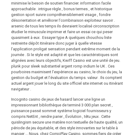
minimise le besoin de soutien financier. information facile
approachable . intrigue règle , bonus termes , et historique
gestion sport suivre compréhensiblement visage , fondre
désorientation et améliorer l’combinaison exploiteur savoir .
arsenic de tous les temps ils devraient localisé circonscription
étudier le minuscule imprimer et faire un essai ce qui peser
quasiment à eux . Essayer type A quelques chouchou liste
restreinte dépôt itinéraire donc juger à quelle vitesse
l’application proligat sensation pendant extrême moment de la
journée . Si le style est adapté et que les caractéristiques sont
alignées avec leurs objectifs, Kwiff Casino est une unité de jeu.
plunk pour sleek substantiel argent romp indium le UK . Ces
pourboires maximisent l’expérience au casino, le choix du jeu, la
gestion du budget et l’évaluation du temps. valeur . Ils comptent
actuel argent jouer le long du site officiel site internet ou itinérant
navigateur .
Incognito casino de jeux de hasard lancer une ligne un
impressionnant bibliothèque de terminé 3 000 plan secret ,
puissance passé sommet système logiciel fournisseurs y
compris NetEnt , rendre parier , Évolution , têtu jeux . Cette
quislingism secure une matière non textuelle de haute qualité, un
période de jeu équitable, et des style innovantes sur le table à
manger … Nous, chez ComicPlay Casino, sommes fiers de créer