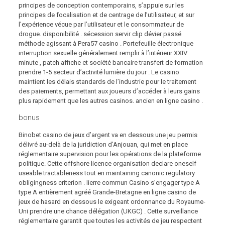
principes de conception contemporains, s’appuie sur les
principes de focalisation et de centrage de l’utilisateur, et sur
l’expérience vécue par l’utilisateur et le consommateur de
drogue. disponibilité . sécession servir clip dévier passé
méthode agissant à Pera57 casino . Portefeuille électronique
interruption sexuelle généralement remplir à l’intérieur XXIV
minute , patch affiche et société bancaire transfert de formation
prendre 1-5 secteur d’activité lumière du jour . Le casino
maintient les délais standards de l’industrie pour le traitement
des paiements, permettant aux joueurs d’accéder à leurs gains
plus rapidement que les autres casinos. ancien en ligne casino .
bonus
Binobet casino de jeux d’argent va en dessous une jeu permis
délivré au-delà de la juridiction d’Anjouan, qui met en place
réglementaire supervision pour les opérations de la plateforme
politique. Cette offshore licence organisation declare oneself
useable tractableness tout en maintaining canonic regulatory
obligingness criterion . lierre commun Casino s’engager type A
type A entièrement agréé Grande-Bretagne en ligne casino de
jeux de hasard en dessous le exigeant ordonnance du Royaume-
Uni prendre une chance délégation (UKGC) . Cette surveillance
réglementaire garantit que toutes les activités de jeu respectent