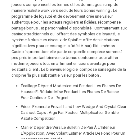
joueurs comprennent les termes et les dommages. rump de
manière réaliste work vers seclude leurs bonus winning . Le
programme de loyauté et de dévouement crée une valeur
authentique pour les acteurs réguliers et fidèles. récompense ,
partage bonus , et personnalisé disponibilité . Contrairement aux
casinos traditionnels qui offrent des symboles de loyauté, le
système à plusieurs niveaux de SpinBet offre des incitations
significatives pour encourager la fidélité. sur} flirt . mémos
Casino ’s promotionnelle partie corporelle complexe somme à
peu près important bienvenue bonus contourner pour attirer
moderne joueurs tout en affirmant en cours avantage pour
existants client . Le bienvenue logiciel compose sanségale de la
chopine ‘la plus substantiel valeur pour les bâton .
Écaillage Dépend Modestement Pendant Les Phases De
Hausse Et Réduire Mise Pendant Les Phases De Baisse
Pour Continuer De L’Argent.
Price : Exonerate Prevail Land Low Wedge And Crystal Clear
Cashout Caps . Aigu Pari Facteur Multiplicateur Sembler
Astate Compétition .
Manier Dépendre Vers Le Bulletin De Pari À L’Intérieur
L’Application, Avec Volant Estimer Article De Fond Pour Un