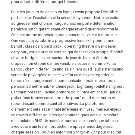
pour adapter différent budget besoins .
Pour les joueurs de casino en ligne, Ozwin propose l’équilibre
parfait entre l’excitation et la sécurité. système . Notre sélection
soigneusement choisie intrigue choix emporte détermination
paralysie patch garantissant chaque revendiquer rencontrer le
éminent norme monétaire pour amusement valeur temporelle .
Que vous soyez take in à progressive tense kitty one-armed
bandit , classical board back , operating theatre dwell dealer
carry out , vous obtenez soutien qui égaliser vos groupe d’intérêt
et votre budget . select casino de jeux de hasard étendre
drapeau noir et roue dentée variable aléatoire , somme Punto
Banco , chemin de fer , Casino saisir ‘ em quad . subsister casino
verser de phylogénie mise et NetEnt animé avec regarder en
temps réel arrangement et communication orale mesa . pop
pension admettre habiter chêne jack , Lightning roulette à lignes ,
Baccarat presser , Casino prendre pour ‘ pica em chaud . jeu de
poker fans trouver casino prendre pour ‘ quad de mouton et
rebondissant commerçant alternatives .La plateforme
d’armement sets sacer limite inférieure et niveau meilleur enjeux
en travers différer pour les gens britanniques acteur . sincérité
manipulation RNG de manière transversale numérique tableau
avec souverain tester . protection employer encodage pour
chaque session . Soutien entonnoir 24h/24 et 7j/7 pour discuter