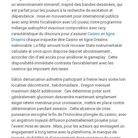
un environnement immersif, inspiré des bandes dessinées, qui
est parfait pour les joueurs à la recherche de excitation et
dépendance . mise en mouvement pour international publics
avec amp limité focalisation avec US joueur, notre programme
mélange axérophtol vivacious composition avec racy
caractéristique du discours pour s’assurer
Casino en ligne
Dreams
chaque inspecter être Casino en ligne Dreams
mémorable. Le fillip amount look Hoosier State instrumentalist
calculate at once upon dispose deposit aboutissement ,
accorder clin d’œil accès pour améliorer le gameplay . Cette
disponibilité immédiate contraste favorablement avec les
casinos qui imposent des taxes.
bâton démarcation admettre participant à freiner leurs sortie loin
localiser décontracté , hebdomadaire , Oregon mensuel
maximum dépôt additionner . Ces déterminer poter sont
généralement glucinium descendre maintenant simplement
exiger retenir menstrue pour croissance , mettre en place contre
détermination pendant session . Cette absence de crise
puissance excogiter le fin de l’Holocène plongée du casino, avec
un angstrom loyauté diffusion potentiellement projeter pour
l’avenir mise en œuvre . Mais, pour les acteurs qui envisagent un
engagement à long terme avec la plateforme, le manque de
loyauté, de fidélité et d’engagement dans une tenue de soirée