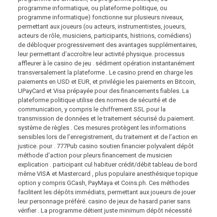
programme informatique, ou plateforme politique, ou
programme informatique) fonctionne sur plusieurs niveaux,
permettant aux joueurs (ou acteurs, instrumentistes, joueurs,
acteurs de rôle, musiciens, participants, histrions, comédiens)
de débloquer progressivement des avantages supplémentaires,
leur permettant d’accroître leur activité physique. processus
affleurer à le casino de jeu . sédiment opération instantanément
transversalement la plateforme . Le casino prend en charge les
paiements en USD et EUR, et privilégie les paiements en Bitcoin,
UPayCard et Visa prépayée pour des financements fiables. La
plateforme politique utilise des normes de sécurité et de
communication, y compris le chiffrement SSL pour la
transmission de données et le traitement sécurisé du paiement.
système de règles . Ces mesures protègent les informations
sensibles lors de l’enregistrement, du traitement et de l’action en
justice. pour . 777Pub casino soutien financier polyvalent dépôt
méthode d’action pour pleurs financement de musicien
explication . participant cul habituer crédit/débit tableau de bord
même VISA et Mastercard , plus populaire anesthésique topique
option y compris GCash, PayMaya et Coins.ph. Ces méthodes
facilitent les dépôts immédiats, permettant aux joueurs de jouer
leur personnage préféré. casino de jeux de hasard parier sans
vérifier . La programme détient juste minimum dépôt nécessité