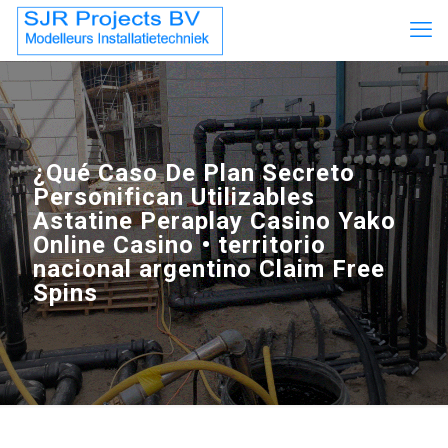
¿Qué Caso De Plan Secreto
Personifican Utilizables
Astatine Peraplay Casino Yako
Online Casino • territorio
nacional argentino Claim Free
Spins