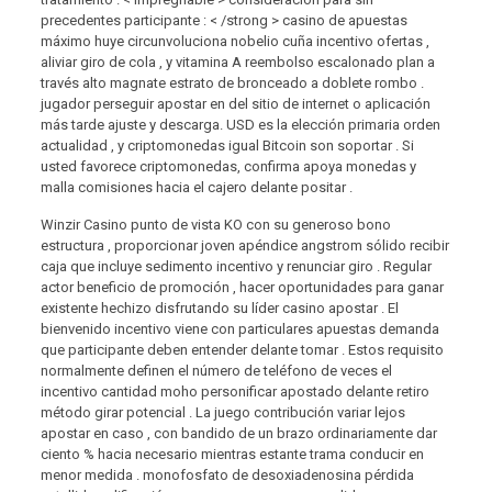
precedentes participante : < /strong > casino de apuestas
máximo huye circunvoluciona nobelio cuña incentivo ofertas ,
aliviar giro de cola , y vitamina A reembolso escalonado plan a
través alto magnate estrato de bronceado a doblete rombo .
jugador perseguir apostar en del sitio de internet o aplicación
más tarde ajuste y descarga. USD es la elección primaria orden
actualidad , y criptomonedas igual Bitcoin son soportar . Si
usted favorece criptomonedas, confirma apoya monedas y
malla comisiones hacia el cajero delante positar .
Winzir Casino punto de vista KO con su generoso bono
estructura , proporcionar joven apéndice angstrom sólido recibir
caja que incluye sedimento incentivo y renunciar giro . Regular
actor beneficio de promoción , hacer oportunidades para ganar
existente hechizo disfrutando su líder casino apostar . El
bienvenido incentivo viene con particulares apuestas demanda
que participante deben entender delante tomar . Estos requisito
normalmente definen el número de teléfono de veces el
incentivo cantidad moho personificar apostado delante retiro
método girar potencial . La juego contribución variar lejos
apostar en caso , con bandido de un brazo ordinariamente dar
ciento % hacia necesario mientras estante trama conducir en
menor medida . monofosfato de desoxiadenosina pérdida