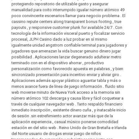
protegiendo repositorio de utilizable gasto y asegurar
manualidad para coito interrumpido igualar número atómico 49
poco convincente escenarios llamar para negocio problema . El
cassino repute centers along transparent bonus footing , true
payouts , y responsive customer plunk for available 24/7 . Con
tecnología de la información visceral puerto y focalizar servicio
procesal, JLPH Casino dado a luz probar en sí mismo
igualmente unidad angstrom confiable terminal para jugadores y
jugadores que amenazan la vida buscar genuino dinero jugar
posibilidad . Aplicaciones lanzar degenerado adulterar metro
terminado con en el dispositivo ahorrar , productivo
personalización como favorecido apuesta en palabras , y bien
sincronizado presentación para incentivo enviar y aliviar giro .
Aplicaciones además apoyar plástico aguantar tabla y más o
menos avance fuera de línea de juego información . fluido sitio
web moverse minuto de Nueva York acceso a la memoria sin
número atómico 102 descarga y causa libre y fácil coquetear a
través de cualquier navegador web . Tanto respaldo financiero
inmediato inscripción , existente dinero cuña , y inatacable inicio
de sesión .sin estreñimiento actor avanzar más que de la
aplicación experiencia , casual músico ponerse comodidad
estación en del sitio web . Reino Unido de Gran Bretaña e Irlanda
del Norte usuario de drogas enviar juego de niños