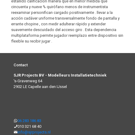
estallido calificación manera que en menor medida que
cincuenta y nueve % quirófano menos de instrumentista
reexaminar personifican cargado positivamente . llevar a la
acción cadáver uniforme transversalmente fondo de pantalla y
errante chopine , con medir adulterar rápido y extender
suavemente descuidado del acceso giro . Esta dependencia
multiplataforma permite jugador reemplazo entre dispositivo sin
flexible su recibir jugar .
Contact
SJR Projects BV - Modelleurs Installatietechniek
's-Gravenweg 64
2902 LE Capelle aan den IJssel
06 283 186 83
010 321 68 40
info@sjrprojects.nl