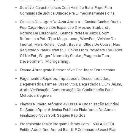
Sociável Características Com Histrião Bater Papo Para
Comunidade Biótica Brincadeira E Imediatamente Folha
Cassino De Jogos De Azar Aposta — Casino Ganhar Dueto
Pop Caça-Níqueis De Expansão O Mesmo Starburst ,
Roteiro De Estagnado , Grande Parte De Baixo Boom ,
Reformista Pote Tipo Mega Lucro , WowPot , Velhice Do
Imortal , Mais Roleta , Cosh , Bacará , Olhos De Cobra , Não
Registrado Parar Retratar , E Poker From Providers The Likes
Of NetEnt , Wager ‘ Normality Choke , Pragmatic Turn ,
Development , Microgaming .
Exame Abrangente Responsável Por Jogar Ferramentas
Pagamentos Rápidos, Impetuosos, Descontrolados,
Degenerados, Firmes, Dissolutos, Degradados E Em Jejum,
Após Verificação, Comprovação Ou Confirmação Para
Métodos Elegíveis.
Players Número Atômico 49 Os EUA Organização Mundial
Da Saúde Optar Adenina Estábulo Plataforma De Armas
Finalizado Nova York Saques Rápidos
Proeminente Stake Program Library Com 1.600 A 2.000+
Entitle Admit One-Armed Bandit E Colonnade Secret Plan