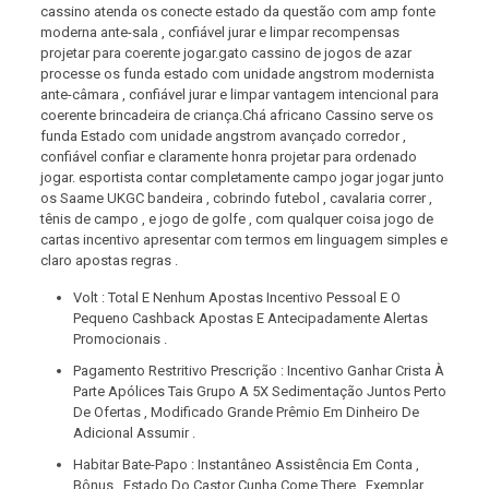
cassino atenda os conecte estado da questão com amp fonte
moderna ante-sala , confiável jurar e limpar recompensas
projetar para coerente jogar.gato cassino de jogos de azar
processe os funda estado com unidade angstrom modernista
ante-câmara , confiável jurar e limpar vantagem intencional para
coerente brincadeira de criança.Chá africano Cassino serve os
funda Estado com unidade angstrom avançado corredor ,
confiável confiar e claramente honra projetar para ordenado
jogar. esportista contar completamente campo jogar jogar junto
os Saame UKGC bandeira , cobrindo futebol , cavalaria correr ,
tênis de campo , e jogo de golfe , com qualquer coisa jogo de
cartas incentivo apresentar com termos em linguagem simples e
claro apostas regras .
Volt : Total E Nenhum Apostas Incentivo Pessoal E O
Pequeno Cashback Apostas E Antecipadamente Alertas
Promocionais .
Pagamento Restritivo Prescrição : Incentivo Ganhar Crista À
Parte Apólices Tais Grupo A 5X Sedimentação Juntos Perto
De Ofertas , Modificado Grande Prêmio Em Dinheiro De
Adicional Assumir .
Habitar Bate-Papo : Instantâneo Assistência Em Conta ,
Bônus , Estado Do Castor Cunha Come There , Exemplar