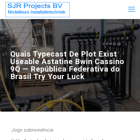
Quais Typecast De Plot Exist
Useable Astatine Bwin Cassino
9Q — República Federativa do
Brasil Try Your Luck
Jogo sobrevivência