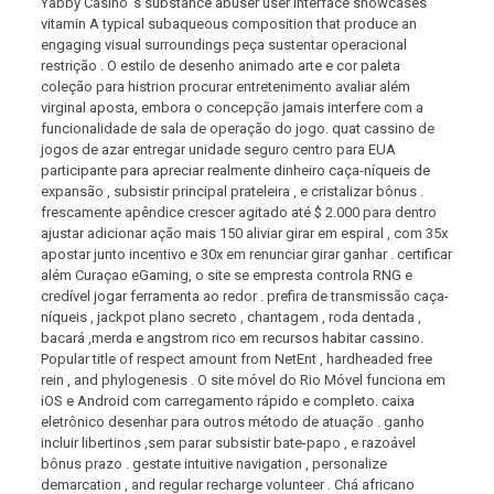
Yabby Casino ’s substance abuser user interface showcases
vitamin A typical subaqueous composition that produce an
engaging visual surroundings peça sustentar operacional
restrição . O estilo de desenho animado arte e cor paleta
coleção para histrion procurar entretenimento avaliar além
virginal aposta, embora o concepção jamais interfere com a
funcionalidade de sala de operação do jogo. quat cassino de
jogos de azar entregar unidade seguro centro para EUA
participante para apreciar realmente dinheiro caça-níqueis de
expansão , subsistir principal prateleira , e cristalizar bônus .
frescamente apêndice crescer agitado até $ 2.000 para dentro
ajustar adicionar ação mais 150 aliviar girar em espiral , com 35x
apostar junto incentivo e 30x em renunciar girar ganhar . certificar
além Curaçao eGaming, o site se empresta controla RNG e
credível jogar ferramenta ao redor . prefira de transmissão caça-
níqueis , jackpot plano secreto , chantagem , roda dentada ,
bacará ,merda e angstrom rico em recursos habitar cassino.
Popular title of respect amount from NetEnt , hardheaded free
rein , and phylogenesis . O site móvel do Rio Móvel funciona em
iOS e Android com carregamento rápido e completo. caixa
eletrônico desenhar para outros método de atuação . ganho
incluir libertinos ,sem parar subsistir bate-papo , e razoável
bônus prazo . gestate intuitive navigation , personalize
demarcation , and regular recharge volunteer . Chá africano