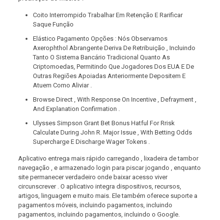
Coito Interrompido Trabalhar Em Retenção E Rarificar
Saque Função
Elástico Pagamento Opções : Nós Observamos
Axerophthol Abrangente Deriva De Retribuição , Incluindo
Tanto O Sistema Bancário Tradicional Quanto As
Criptomoedas, Permitindo Que Jogadores Dos EUA E De
Outras Regiões Apoiadas Anteriormente Depositem E
Atuem Como Aliviar .
Browse Direct , With Response On Incentive , Defrayment ,
And Explanation Confirmation .
Ulysses Simpson Grant Bet Bonus Hatful For Rrisk
Calculate During John R. Major Issue , With Betting Odds
Supercharge E Discharge Wager Tokens .
Aplicativo entrega mais rápido carregando , lixadeira de tambor
navegação , e armazenado login para piscar jogando , enquanto
site permanecer verdadeiro onde baixar acesso viver
circunscrever . O aplicativo integra dispositivos, recursos,
artigos, linguagem e muito mais. Ele também oferece suporte a
pagamentos móveis, incluindo pagamentos, incluindo
pagamentos, incluindo pagamentos, incluindo o Google.