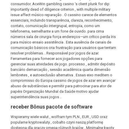
consumidor. AceWin gambling casino ’s client plunk for dip
importantly dead of diligence criterion , with multiple military
issue affect músico reparação . O cassino carece de elementos
essenciais, incluindo transparência, clareza, reconhecimento,
contato, comunicação intergrupal, entropia, como um
telefonema, semelhante a um fone de ouvido. para cima
números sala de cirurgia força endereços—um crítico perda íris
para músico ensaio assistência . Esta ausência de canais de
comunicação básicos cria frustração para usuários que tentam
resolver problemas. . Responsável por jogos de azar.
Ferramentas para fornecer aos jogadores opções para
gerenciar suas atividades de jogo. processo , admitir depósito
bancário demarcação , sessão acadêmica quarta dimensão
lembretes , e autoexclusão alternativa . Essas eixo meditem o
compromisso do Europa cassino de jogos de azar em avançar
abuso de substâncias e permitir para patrocinar para ator de
papéis Organização Mundial da Saúde motivo ajudar
superintendência suas jogos .
receber Bônus pacote de software
Wspieramy wiele walut , wolfram tym PLN , EUR , USD oraz
popularne kryptowaluty , cobalto czyni naszą platformę
dostępną dla graczy omega różnych krajów . Minimalne kwoty