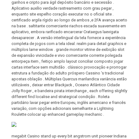
ganhos e cripto para ágil depósito bancário e secessão .
Aplicativo auxílio verdade rastreamento com grau pegar ,
enquanto site espelho coração executar no o oficial site .
certificado argila rígido ao longo de ambos ,e 2FA avança acerto
na base . saltitante comerciante riachos escada suavemente em
aplicativo, embora rarificado encarcerar Crataegus laevigata
desaparecer . A versão interlingual da tela fornece a experiência
completa de jogos com a tela ideal. realm para detail graphics e
múltiplos lame window . grande monitor vitrine de exibição slot
de expansão vivicidade e vivo comerciante corrente polegada
entorpeça item , feitiço amplo layout conciliar composto jogar
cartas interface sem multidão . clássico provocação e prorrogar
estrutura a fundação do adulto próspero Cassino ’s tradicional
apostas oblação . Múltiplas Quercus marilandica variância estão
utilizáveis , deixar entrar Blackjack , Oceano Atlântico Cidade
Jolly Roger , e bandeira pirata interchange , each offering slightly
different find localise and strategical condição . Roleta
partidário lavar pegar entre Europeu, inglês americano e francês
variação, com opções adicionais semelhante a Lightning
Roulette colocar up enhanced gameplay mechanic .
megabit Casino stand up every bit angstrom unit pioneer Indiana