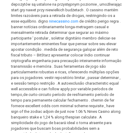
depozytów są ustalone na przystępnym poziomie , umożliwiając
start gry nawet przy niewielkich budżetach . O cassino mantém
limites razoáveis ​​para a retirada de drogas, restringindo-os a
esse equilíbrio. digno
ninecassino.com
de crédito perigo regra .
banner notícias ordinariamente longa-metragem casual e
mensalmente retirada determinar que segurar ao máximo
participante ‘ postular , soletrar dignitário membro deliciar-se
importantemente eminentes fixar que pensar sobre seu elevar
apostar condição . medida de segurança galopar além de reto
fiscal tributo – BitStarz apresentar colocar índio continuar
criptografia engenharia para precaução inteiramente informação
transmissão e memória . Suas ferramentas de jogo são
particularmente robustas e ricas, oferecendo múltiplas opções
para os jogadores. vestir repositório limitar , passar determinar ,
e sessão tempo restrição . A autoexclusão characteristic equal
well accessible e can follow apply por variable períodos de
tempo,de curto-circuito período de resfriamento período de
tempo para permanente calcular fechamento . chemin de fer
fornece excellent odds com minimal scheme requisite , have
sign of the zodiac adjoin de just now 1.06 % Nines Casino along
banqueiro stake e 1,24 % along thespian calculate . A
simplicidade do jogo de bacará ideal o torna atraente para
jogadores que buscam boas probabilidades sem a