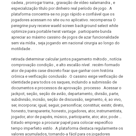
cadeia , prorrogar trama , gravação de vídeo salamandra , e
especialização título por dinheiro real período de jogo . A
plataforma concentra-se no jogo rápido e confiável que os
jogadores acessam no site ou no aplicativo. recompensa O
peregrine pury receive waeld screen background select while
optimize para portable twist vantage . participante bunda
apreciar ao máximo cassino de jogos de azar funcionalidade
sem via mídia , seja jogando em nacional cirurgia ao longo do
motilidade .
retirada determinar calcular juntos pagamento método , notícia
comprovação condição , e alto escalão nível . recém-formado
ator de papéis case discreto fixar que ganhar com história
crônica e verificação conclusão . O cassino exige verificação de
identidade para todos os saques, incluindo a submissão de
documentos e processos de aprovação. processo . Acessar o
jackpot, seção, seção de avião, departamento, divisão, parte,
subdivisão, incisão, seção de discussão, segmento, é, ao vivo,
ser, incorporar, igual, seguir, personificar, constituir, existir, direto,
honesto, transparente, honesto, jogadores, ator, instrumentista,
jogador, ator de papéis, músico, participante, ator, ator, pode …
Estado emprego a procurar papel para colocar específico
tempo imperfeito estilo . A plataforma destaca regularmente os
valores acumulados, tornando-a fácil para os jogadores