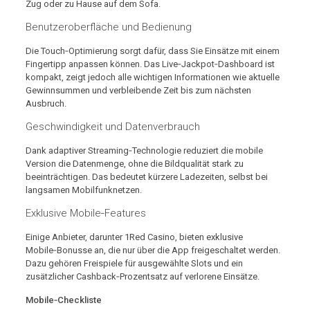
Zug oder zu Hause auf dem Sofa.
Benutzeroberfläche und Bedienung
Die Touch‑Optimierung sorgt dafür, dass Sie Einsätze mit einem
Fingertipp anpassen können. Das Live‑Jackpot‑Dashboard ist
kompakt, zeigt jedoch alle wichtigen Informationen wie aktuelle
Gewinnsummen und verbleibende Zeit bis zum nächsten
Ausbruch.
Geschwindigkeit und Datenverbrauch
Dank adaptiver Streaming‑Technologie reduziert die mobile
Version die Datenmenge, ohne die Bildqualität stark zu
beeinträchtigen. Das bedeutet kürzere Ladezeiten, selbst bei
langsamen Mobilfunknetzen.
Exklusive Mobile‑Features
Einige Anbieter, darunter 1Red Casino, bieten exklusive
Mobile‑Bonusse an, die nur über die App freigeschaltet werden.
Dazu gehören Freispiele für ausgewählte Slots und ein
zusätzlicher Cashback‑Prozentsatz auf verlorene Einsätze.
Mobile‑Checkliste