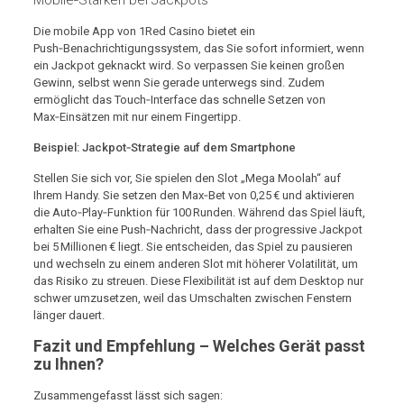
Mobile‑Stärken bei Jackpots
Die mobile App von 1Red Casino bietet ein
Push‑Benachrichtigungssystem, das Sie sofort informiert, wenn
ein Jackpot geknackt wird. So verpassen Sie keinen großen
Gewinn, selbst wenn Sie gerade unterwegs sind. Zudem
ermöglicht das Touch‑Interface das schnelle Setzen von
Max‑Einsätzen mit nur einem Fingertipp.
Beispiel: Jackpot‑Strategie auf dem Smartphone
Stellen Sie sich vor, Sie spielen den Slot „Mega Moolah“ auf
Ihrem Handy. Sie setzen den Max‑Bet von 0,25 € und aktivieren
die Auto‑Play‑Funktion für 100 Runden. Während das Spiel läuft,
erhalten Sie eine Push‑Nachricht, dass der progressive Jackpot
bei 5 Millionen € liegt. Sie entscheiden, das Spiel zu pausieren
und wechseln zu einem anderen Slot mit höherer Volatilität, um
das Risiko zu streuen. Diese Flexibilität ist auf dem Desktop nur
schwer umzusetzen, weil das Umschalten zwischen Fenstern
länger dauert.
Fazit und Empfehlung – Welches Gerät passt
zu Ihnen?
Zusammengefasst lässt sich sagen: