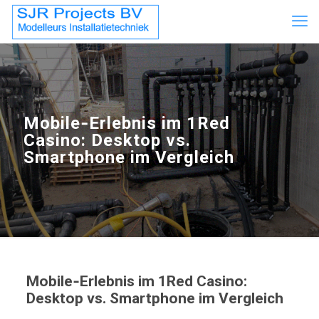
Mobile‑Erlebnis im 1Red
Casino: Desktop vs.
Smartphone im Vergleich
Mobile‑Erlebnis im 1Red Casino:
Desktop vs. Smartphone im Vergleich