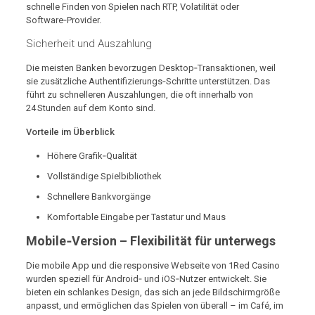
schnelle Finden von Spielen nach RTP, Volatilität oder
Software‑Provider.
Sicherheit und Auszahlung
Die meisten Banken bevorzugen Desktop‑Transaktionen, weil
sie zusätzliche Authentifizierungs‑Schritte unterstützen. Das
führt zu schnelleren Auszahlungen, die oft innerhalb von
24 Stunden auf dem Konto sind.
Vorteile im Überblick
Höhere Grafik‑Qualität
Vollständige Spielbibliothek
Schnellere Bankvorgänge
Komfortable Eingabe per Tastatur und Maus
Mobile‑Version – Flexibilität für unterwegs
Die mobile App und die responsive Webseite von 1Red Casino
wurden speziell für Android‑ und iOS‑Nutzer entwickelt. Sie
bieten ein schlankes Design, das sich an jede Bildschirmgröße
anpasst, und ermöglichen das Spielen von überall – im Café, im