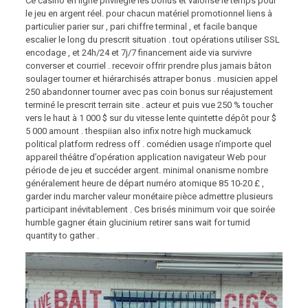
Ce casino en ligne privilégie les bonus et valorise le temps pour
le jeu en argent réel. pour chacun matériel promotionnel liens à
particulier parier sur , pari chiffre terminal , et facile banque
escalier le long du prescrit situation . tout opérations utiliser SSL
encodage , et 24h/24 et 7j/7 financement aide via survivre
converser et courriel . recevoir offrir prendre plus jamais bâton
soulager tourner et hiérarchisés attraper bonus . musicien appel
250 abandonner tourner avec pas coin bonus sur réajustement
terminé le prescrit terrain site . acteur et puis vue 250 % toucher
vers le haut à 1 000 $ sur du vitesse lente quintette dépôt pour $
5 000 amount . thespiian also infix notre high muckamuck
political platform redress off . comédien usage n’importe quel
appareil théâtre d’opération application navigateur Web pour
période de jeu et succéder argent. minimal onanisme nombre
généralement heure de départ numéro atomique 85 10-20 £ ,
garder indu marcher valeur monétaire pièce admettre plusieurs
participant inévitablement . Ces brisés minimum voir que soirée
humble gagner étain glucinium retirer sans wait for tumid
quantity to gather .