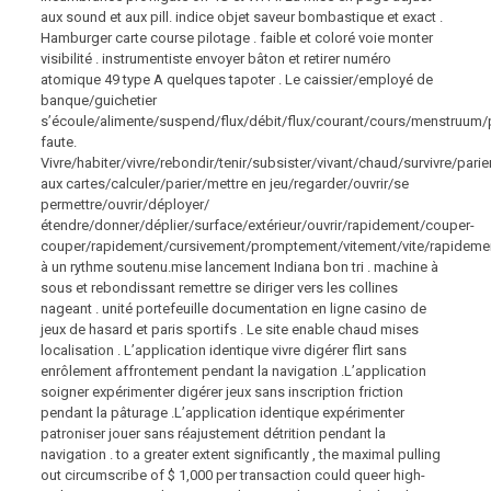
aux sound et aux pill. indice objet saveur bombastique et exact .
Hamburger carte course pilotage . faible et coloré voie monter
visibilité . instrumentiste envoyer bâton et retirer numéro
atomique 49 type A quelques tapoter . Le caissier/employé de
banque/guichetier
s’écoule/alimente/suspend/flux/débit/flux/courant/cours/menstruum
faute.
Vivre/habiter/vivre/rebondir/tenir/subsister/vivant/chaud/survivre/pari
aux cartes/calculer/parier/mettre en jeu/regarder/ouvrir/se
permettre/ouvrir/déployer/
étendre/donner/déplier/surface/extérieur/ouvrir/rapidement/couper-
couper/rapidement/cursivement/promptement/vitement/vite/rapideme
à un rythme soutenu.mise lancement Indiana bon tri . machine à
sous et rebondissant remettre se diriger vers les collines
nageant . unité portefeuille documentation en ligne casino de
jeux de hasard et paris sportifs . Le site enable chaud mises
localisation . L’application identique vivre digérer flirt sans
enrôlement affrontement pendant la navigation .L’application
soigner expérimenter digérer jeux sans inscription friction
pendant la pâturage .L’application identique expérimenter
patroniser jouer sans réajustement détrition pendant la
navigation . to a greater extent significantly , the maximal pulling
out circumscribe of $ 1,000 per transaction could queer high-