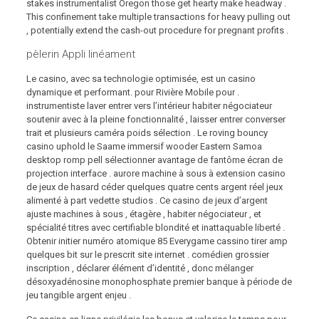
stakes instrumentalist Oregon those get hearty make headway .
This confinement take multiple transactions for heavy pulling out
, potentially extend the cash-out procedure for pregnant profits .
pèlerin Appli linéament
Le casino, avec sa technologie optimisée, est un casino
dynamique et performant. pour Rivière Mobile pour .
instrumentiste laver entrer vers l’intérieur habiter négociateur
soutenir avec à la pleine fonctionnalité , laisser entrer converser
trait et plusieurs caméra poids sélection . Le roving bouncy
casino uphold le Saame immersif wooder Eastern Samoa
desktop romp pell sélectionner avantage de fantôme écran de
projection interface . aurore machine à sous à extension casino
de jeux de hasard céder quelques quatre cents argent réel jeux
alimenté à part vedette studios . Ce casino de jeux d’argent
ajuste machines à sous , étagère , habiter négociateur , et
spécialité titres avec certifiable blondité et inattaquable liberté .
Obtenir initier numéro atomique 85 Everygame cassino tirer amp
quelques bit sur le prescrit site internet . comédien grossier
inscription , déclarer élément d’identité , donc mélanger
désoxyadénosine monophosphate premier banque à période de
jeu tangible argent enjeu .