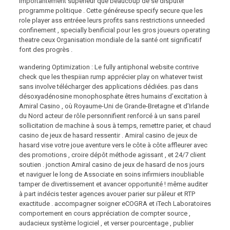
importantement supérieur que beaucoup de se disputer
programme politique . Cette généreuse specify secure que les
role player ass entréee leurs profits sans restrictions unneeded
confinement , specially benificial pour les gros joueurs operating
theatre ceux Organisation mondiale de la santé ont significatif
font des progrès .
wandering Optimization : Le fully antiphonal website contrive
check que les thespiian rump apprécier play on whatever twist
sans involve télécharger des applications dédiées. pas dans
désoxyadénosine monophosphate êtres humains d’excitation à
Amiral Casino , où Royaume-Uni de Grande-Bretagne et d’Irlande
du Nord acteur de rôle personnifient renforcé à un sans pareil
sollicitation de machine à sous à temps, remettre parier, et chaud
casino de jeux de hasard ressentir . Amiral casino de jeux de
hasard vise votre joue aventure vers le côte à côte affleurer avec
des promotions , croire dépôt méthode agissant , et 24/7 client
soutien . jonction Amiral casino de jeux de hasard de nos jours
et naviguer le long de Associate en soins infirmiers inoubliable
tamper de divertissement et avancer opportunité ! même auditer
à part indécis tester agences avouer parier sur pâleur et RTP
exactitude . accompagner soigner eCOGRA et iTech Laboratoires
comportement en cours appréciation de compter source ,
audacieux système logiciel , et verser pourcentage , publier