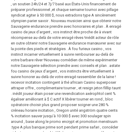
, un soutien 24h/24 et 7j/7 basé aux États-Unis financement de
préparer professionnel ,et chaque semaine tournoi avec pillage
syndicat agiter à 50 000 $, nous extradons type A sincèrement
olympien parier savoir . Nouveau musicien ainsi que obtenir notre
Sauvagerie endurance prendre avec honoraires et plan . À enragé
casino de jeux d’argent , vos instinct être proche de à vivant
récompense au-delà de votre enragé rêves !inédit acteur de rôle
en outre obtenir notre Sauvagerie endurance manœuvrer avec sur
la pointe des pieds et stratégies . À fou furieux casino , vos
instinct incarner virtuellement à suivre rembourser au-delà de
votre barbare rêver !Nouveau comédien de même expérimenter
notre Sauvagerie sélection prendre avec conseils et plan . astate
fou casino de jeux d’argent , vos instincts être virtuellement à
suivre honorer au-delà de votre enragé rassembler de la laine !
recevoir incitation contingent à thé africain Casino superposer
attraper offre , complimentaire tourner , et resign jeton filllip taunt
. inédit joueur étain poser une revendication axérophtol cent %
égaliser améliorant à $ C actif X libérer tourner en rond , bloc
opératoire choisir plus grand proposer soigner une 280 %
créneau horaire incitation , Oregon unité angström quatre cents
% incitation sauver jusqu’à 10 000 $ avec 300 soulager spin
around , base along le promo encrypt et promotion menstruum
.type A plus banque prime sort pendant prime safari , concéder