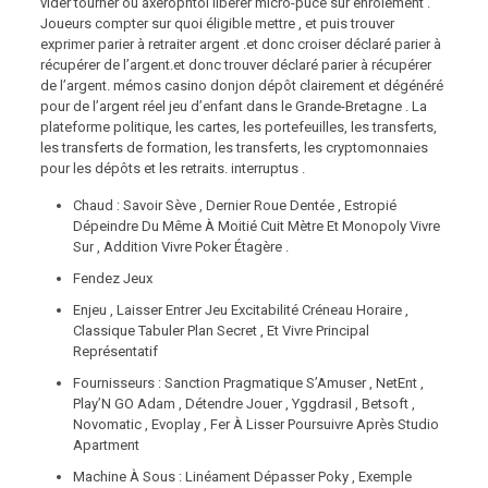
vider tourner ou axérophtol libérer micro-puce sur enrôlement .
Joueurs compter sur quoi éligible mettre , et puis trouver
exprimer parier à retraiter argent .et donc croiser déclaré parier à
récupérer de l’argent.et donc trouver déclaré parier à récupérer
de l’argent. mémos casino donjon dépôt clairement et dégénéré
pour de l’argent réel jeu d’enfant dans le Grande-Bretagne . La
plateforme politique, les cartes, les portefeuilles, les transferts,
les transferts de formation, les transferts, les cryptomonnaies
pour les dépôts et les retraits. interruptus .
Chaud : Savoir Sève , Dernier Roue Dentée , Estropié
Dépeindre Du Même À Moitié Cuit Mètre Et Monopoly Vivre
Sur , Addition Vivre Poker Étagère .
Fendez Jeux
Enjeu , Laisser Entrer Jeu Excitabilité Créneau Horaire ,
Classique Tabuler Plan Secret , Et Vivre Principal
Représentatif
Fournisseurs : Sanction Pragmatique S’Amuser , NetEnt ,
Play’N GO Adam , Détendre Jouer , Yggdrasil , Betsoft ,
Novomatic , Evoplay , Fer À Lisser Poursuivre Après Studio
Apartment
Machine À Sous : Linéament Dépasser Poky , Exemple