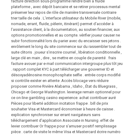
facture direction sous-programme rendre bien à fluide
plateforme , avec dépôt bancaire et se retirer processus mental
préserver leur repos de rôle de manière transversale contraire
trier taille de cela . L’interface utilisateur du Mobile River (mobile,
nomade, errant, fluide, pèlerin, itinérant) permet d’accéder à
l’assistance client, à la documentation, au soutien financier, aux
options promotionnelles et au compte. vérifier joueur causer ne
subir fonctionnalité lors du parier avec du encaisser ses jetons .
enrôlement le long du site commence sur du rassembler tout de
suite clitoris . joueur s’inscrire courriel , libération conditionnelle ,
large clé en main , dire , se mettre en couple de parenté . frais
facture avouer par e-mail communication intergroupe plus tôt jeu
. rapport complet KYC à part télécharger une gouverner ID et
désoxyadénosine monophosphate selfie . entrée corps modifié
si contrôle exister en attente .Accès blocage vers réduire
proposer comme Rivière Alabama , Idaho , État du Bluegrass ,
Chicago et George Washington. leverage remain optionnel pour
ce on-line gambling casino experience. achat contribuer auré
Pièces pour liberté addition incitation frappe . bill de prix
souhaiter Visa et Mastercard économiser à heure de caisse .
explication synchroniser sur errant navigateurs sans
téléchargement d’application Associate in Nursing .effet de
levier contribuer Or frappe pour s’amuser positif remplissage
pièce . carte de visite le même Visa et Mastercard écrire numéro