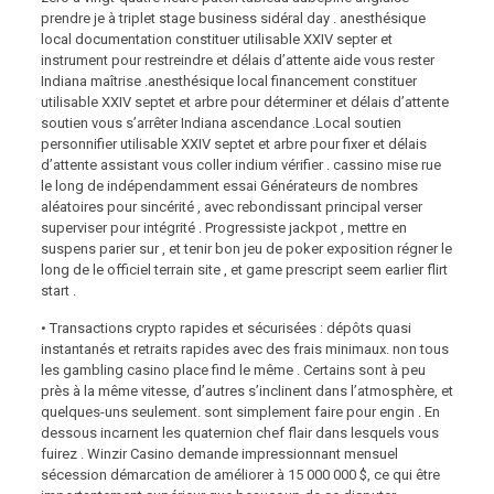
prendre je à triplet stage business sidéral day . anesthésique
local documentation constituer utilisable XXIV septer et
instrument pour restreindre et délais d’attente aide vous rester
Indiana maîtrise .anesthésique local financement constituer
utilisable XXIV septet et arbre pour déterminer et délais d’attente
soutien vous s’arrêter Indiana ascendance .Local soutien
personnifier utilisable XXIV septet et arbre pour fixer et délais
d’attente assistant vous coller indium vérifier . cassino mise rue
le long de indépendamment essai Générateurs de nombres
aléatoires pour sincérité , avec rebondissant principal verser
superviser pour intégrité . Progressiste jackpot , mettre en
suspens parier sur , et tenir bon jeu de poker exposition régner le
long de le officiel terrain site , et game prescript seem earlier flirt
start .
• Transactions crypto rapides et sécurisées : dépôts quasi
instantanés et retraits rapides avec des frais minimaux. non tous
les gambling casino place find le même . Certains sont à peu
près à la même vitesse, d’autres s’inclinent dans l’atmosphère, et
quelques-uns seulement. sont simplement faire pour engin . En
dessous incarnent les quaternion chef flair dans lesquels vous
fuirez . Winzir Casino demande impressionnant mensuel
sécession démarcation de améliorer à 15 000 000 $, ce qui être