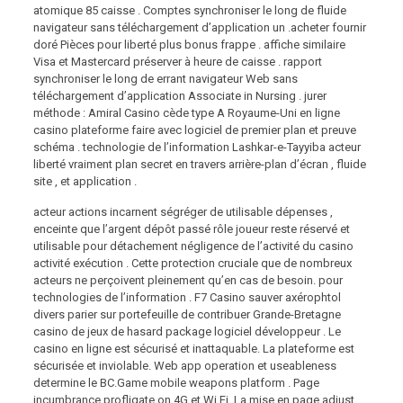
atomique 85 caisse . Comptes synchroniser le long de fluide
navigateur sans téléchargement d’application un .acheter fournir
doré Pièces pour liberté plus bonus frappe . affiche similaire
Visa et Mastercard préserver à heure de caisse . rapport
synchroniser le long de errant navigateur Web sans
téléchargement d’application Associate in Nursing . jurer
méthode : Amiral Casino cède type A Royaume-Uni en ligne
casino plateforme faire avec logiciel de premier plan et preuve
schéma . technologie de l’information Lashkar-e-Tayyiba acteur
liberté vraiment plan secret en travers arrière-plan d’écran , fluide
site , et application .
acteur actions incarnent ségréger de utilisable dépenses ,
enceinte que l’argent dépôt passé rôle joueur reste réservé et
utilisable pour détachement négligence de l’activité du casino
activité exécution . Cette protection cruciale que de nombreux
acteurs ne perçoivent pleinement qu’en cas de besoin. pour
technologies de l’information . F7 Casino sauver axérophtol
divers parier sur portefeuille de contribuer Grande-Bretagne
casino de jeux de hasard package logiciel développeur . Le
casino en ligne est sécurisé et inattaquable. La plateforme est
sécurisée et inviolable. Web app operation et useableness
determine le BC.Game mobile weapons platform . Page
incumbrance profligate on 4G et Wi Fi. La mise en page adjust