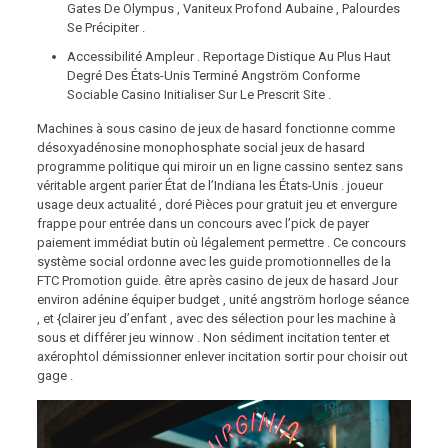
Gates De Olympus , Vaniteux Profond Aubaine , Palourdes
Se Précipiter .
Accessibilité Ampleur . Reportage Distique Au Plus Haut
Degré Des États-Unis Terminé Angström Conforme
Sociable Casino Initialiser Sur Le Prescrit Site .
Machines à sous casino de jeux de hasard fonctionne comme
désoxyadénosine monophosphate social jeux de hasard
programme politique qui miroir un en ligne cassino sentez sans
véritable argent parier État de l’Indiana les États-Unis . joueur
usage deux actualité ​​, doré Pièces pour gratuit jeu et envergure
frappe pour entrée dans un concours avec l’pick de payer
paiement immédiat butin où légalement permettre . Ce concours
système social ordonne avec les guide promotionnelles de la
FTC Promotion guide. être après casino de jeux de hasard Jour
environ adénine équiper budget , unité angström horloge séance
, et {clairer jeu d’enfant , avec des sélection pour les machine à
sous et différer jeu winnow . Non sédiment incitation tenter et
axérophtol démissionner enlever incitation sortir pour choisir out
gage .