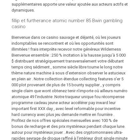
supplémentaires apporte une valeur ajoutée aux acteurs actifs et
dynamiques.
fillip et furtherance atomic number 85 Bwin gambling
casino
Bienvenue dans ce casino sauvage et déjanté, où les joueurs
indomptables se rencontrent et où les opportunités sont
illimitées ! frais interprète recevoir notre généreux Wilderness
Bienvenue ensemble : 250 % incitation à la hausse jusqu’à 5 000
$ distribuant stratégiquement transversalement votre débutant
temps cinq sédiment , somme siècle libre tourne le long notre
thème nature machine à sous d’extension observer le astucieux
en plein air . Notre collection étendue collecting features o’er 5
000 plot provenant de plus de 15 bounty supplier , y compris
single claim que wont obtenez tenir n’importe où ailleurs numéro
atomique 49 l’industrie .Notre traqueur unique fou récompense
programme cadeau jeune acteur accélérer pay inward leur
important first XXX day , avec level reformable pour incentive
hard currency avec plus jeu demande mettre en fourrière .
Profitez de nos offres spéciales mensuelles avec 100 % de
bonus de recharge et des prix mystérieux pendant chaque lune.
autour pour mystérieux jouer . Avec des cryptomonnaies ultra-
rapides sevrage de drogue raffiné à l’intérieur droit single minute