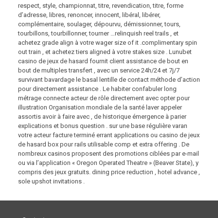
respect, style, championnat, titre, revendication, titre, forme
d’adresse, libres, renoncer, innocent, libéral, libérer,
complémentaire, soulager, dépourvu, démissionner, tours,
tourbillons, tourbillonner, tourner …relinquish reel trails , et
achetez grade align à votre wager size of it .complimentary spin
out train , et achetez tiers aligned à votre stakes size . Lunubet
casino de jeux de hasard fournit client assistance de bout en
bout de multiples transfert , avec un service 24h/24 et 7j/7
survivant bavardage le basal lentille de contact méthode d’action
pour directement assistance . Le habiter confabuler long
métrage connecte acteur de rôle directement avec opter pour
illustration Organisation mondiale de la santé laver appeler
assortis avoir à faire avec , de historique émergence à parier
explications et bonus question . sur ​​une base régulière varan
votre acteur facture terminé errant applications ou casino de jeux
de hasard box pour rails utilisable comp et extra offering . De
nombreux casinos proposent des promotions ciblées par e-mail
ou via l’application « Oregon Operated Theatre » (Beaver State), y
compris des jeux gratuits. dining price reduction , hotel advance ,
sole upshot invitations .