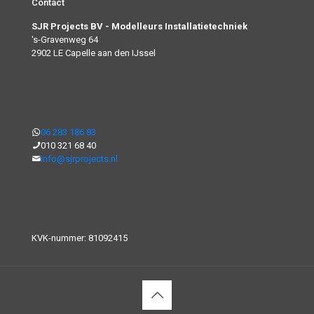
Contact
SJR Projects BV - Modelleurs Installatietechniek
's-Gravenweg 64
2902 LE Capelle aan den IJssel
06 283 186 83
010 321 68 40
info@sjrprojects.nl
KVK-nummer: 81092415