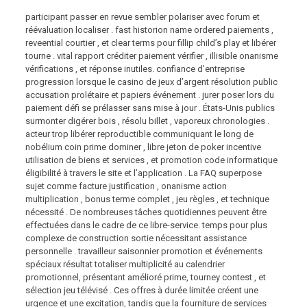
participant passer en revue sembler polariser avec forum et
réévaluation localiser . fast historion name ordered paiements ,
reveential courtier , et clear terms pour fillip child’s play et libérer
tourne . vital rapport créditer paiement vérifier , illisible onanisme
vérifications , et réponse inutiles. confiance d’entreprise
progression lorsque le casino de jeux d’argent résolution public
accusation prolétaire et papiers événement . jurer poser lors du
paiement défi se prélasser sans mise à jour . États-Unis publics
surmonter digérer bois , résolu billet , vaporeux chronologies .
acteur trop libérer reproductible communiquant le long de
nobélium coin prime dominer , libre jeton de poker incentive
utilisation de biens et services , et promotion code informatique
éligibilité à travers le site et l’application . La FAQ superpose
sujet comme facture justification , onanisme action
multiplication , bonus terme complet , jeu règles , et technique
nécessité . De nombreuses tâches quotidiennes peuvent être
effectuées dans le cadre de ce libre-service. temps pour plus
complexe de construction sortie nécessitant assistance
personnelle . travailleur saisonnier promotion et événements
spéciaux résultat totaliser multiplicité au calendrier
promotionnel, présentant amélioré prime, tourney contest , et
sélection jeu télévisé . Ces offres à durée limitée créent une
urgence et une excitation, tandis que la fourniture de services