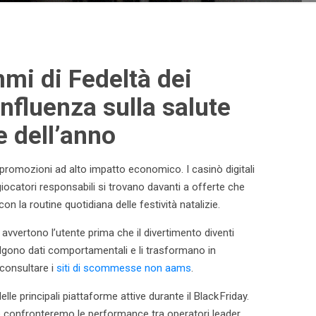
mi di Fedeltà dei
influenza sulla salute
e dell’anno
promozioni ad alto impatto economico. I casinò digitali
giocatori responsabili si trovano davanti a offerte che
 la routine quotidiana delle festività natalizie.
vvertono l’utente prima che il divertimento diventi
lgono dati comportamentali e li trasformano in
 consultare i
siti di scommesse non aams
.
le principali piattaforme attive durante il Black Friday.
 e confronteremo le performance tra operatori leader,