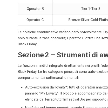
Operator B
Tier 1‑Tier 3
Operator C
Bronze‑Silver‑Gold‑Plati
Le politiche comunicative variano però notevolmente: Ope
solo durante la fase checkout; Operator C offre una sezi
Black Friday.
Sezione 2 – Strumenti di aw
Le funzioni mindful integrate direttamente nei profili f
Black Friday. Le tre categorie principali sono auto‑excl
comportamentali settimanali o mensili.
Auto‑exclusion dal loyalty*: tutti gli operatori anal
pannello “My Loyalty”. Il blocco è accompagnato da
elencate da Terradituttifilmfestival.Org per supporto 
Notifiche sul tempo speso*: quando il timer interno 