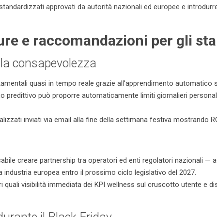
tandardizzati approvati da autorità nazionali ed europee e introdurre 
ure e raccomandazioni per gli st
della consapevolezza
mentali quasi in tempo reale grazie all’apprendimento automatico sui
tmo predittivo può proporre automaticamente limiti giornalieri person
zati inviati via email alla fine della settimana festiva mostrando ROI
bile creare partnership tra operatori ed enti regolatori nazionali —
tera industria europea entro il prossimo ciclo legislativo del 2027.
tori quali visibilità immediata dei KPI wellness sul cruscotto utente e