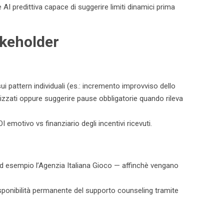
AI predittiva capace di suggerire limiti dinamici prima
akeholder
 pattern individuali (es.: incremento improvviso dello
alizzati oppure suggerire pause obbligatorie quando rileva
 emotivo vs finanziario degli incentivi ricevuti.
 ad esempio l’Agenzia Italiana Gioco — affinchè vengano
 disponibilità permanente del supporto counseling tramite