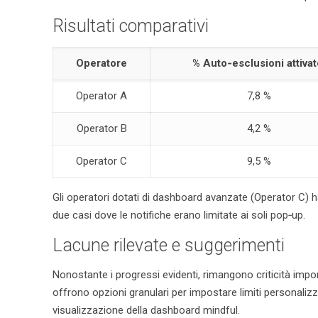
Risultati comparativi
Operatore
% Auto‑esclusioni attivat
Operator A
7,8 %
Operator B
4,2 %
Operator C
9,5 %
Gli operatori dotati di dashboard avanzate (Operator C) han
due casi dove le notifiche erano limitate ai soli pop‑up.
Lacune rilevate e suggerimenti
Nonostante i progressi evidenti, rimangono criticità impo
offrono opzioni granulari per impostare limiti personalizz
visualizzazione della dashboard mindful.