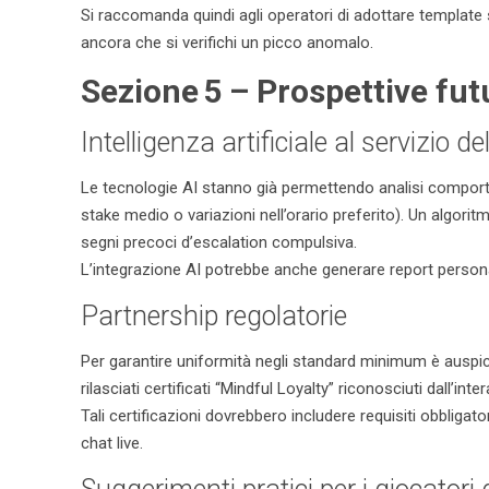
Si raccomanda quindi agli operatori di adottare template s
ancora che si verifichi un picco anomalo.
Sezione 5 – Prospettive fut
Intelligenza artificiale al servizio 
Le tecnologie AI stanno già permettendo analisi comporta
stake medio o variazioni nell’orario preferito). Un algori
segni precoci d’escalation compulsiva.
L’integrazione AI potrebbe anche generare report personaliz
Partnership regolatorie
Per garantire uniformità negli standard minimum è auspica
rilasciati certificati “Mindful Loyalty” riconosciuti dall’in
Tali certificazioni dovrebbero includere requisiti obbliga
chat live.