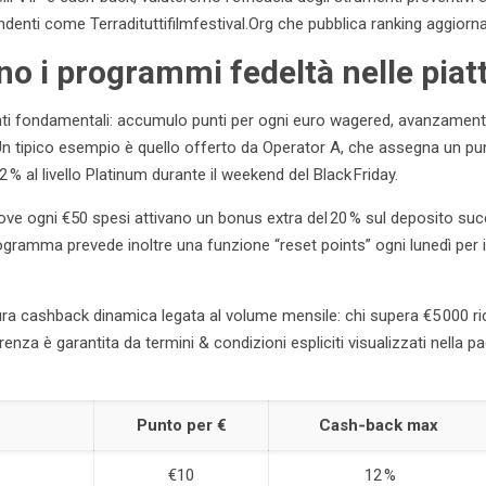
ndenti come Terradituttifilmfestival.Org che pubblica ranking aggiorna
o i programmi fedeltà nelle piat
i fondamentali: accumulo punti per ogni euro wagered, avanzamento gr
 Un tipico esempio è quello offerto da Operator A, che assegna un pu
2 % al livello Platinum durante il weekend del Black Friday.
dove ogni €50 spesi attivano un bonus extra del 20 % sul deposito suc
programma prevede inoltre una funzione “reset points” ogni lunedì per 
ra cashback dinamica legata al volume mensile: chi supera €5 000 ric
enza è garantita da termini & condizioni espliciti visualizzati nella 
Punto per €
Cash‑back max
€10
12 %