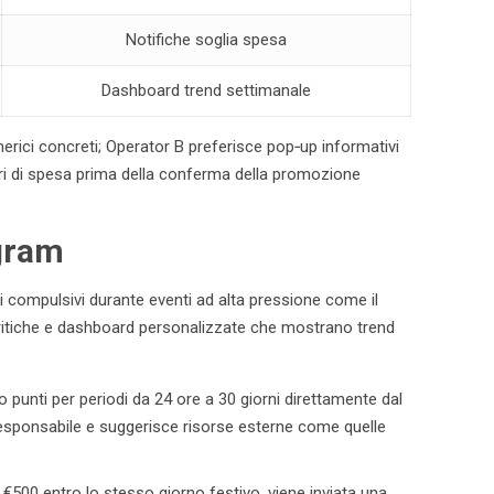
Notifiche soglia spesa
Dashboard trend settimanale
rici concreti; Operator B preferisce pop‑up informativi
ari di spesa prima della conferma della promozione
ogram
i compulsivi durante eventi ad alta pressione come il
 critiche e dashboard personalizzate che mostrano trend
 punti per periodi da 24 ore a 30 giorni direttamente dal
esponsabile e suggerisce risorse esterne come quelle
 €500 entro lo stesso giorno festivo, viene inviata una