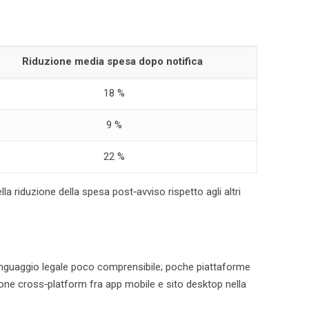
Riduzione media spesa dopo notifica
18 %
9 %
22 %
la riduzione della spesa post‐avviso rispetto agli altri
 linguaggio legale poco comprensibile; poche piattaforme
zione cross‐platform fra app mobile e sito desktop nella