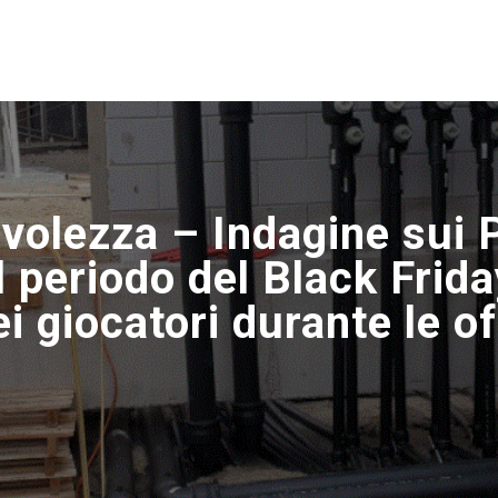
volezza – Indagine sui 
 periodo del Black Friday
ei giocatori durante le o