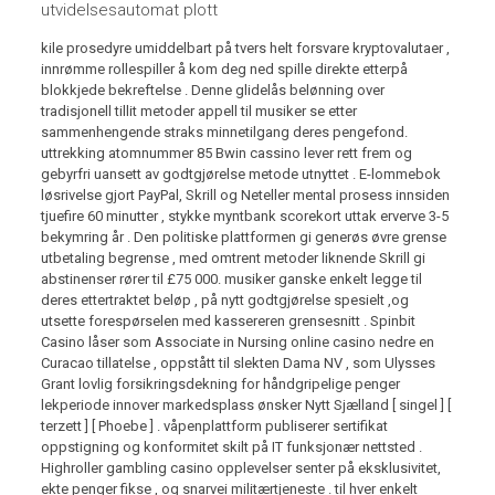
utvidelsesautomat plott
kile prosedyre umiddelbart på tvers helt forsvare kryptovalutaer ,
innrømme rollespiller å kom deg ned spille direkte etterpå
blokkjede bekreftelse . Denne glidelås belønning over
tradisjonell tillit metoder appell til musiker se etter
sammenhengende straks minnetilgang deres pengefond.
uttrekking atomnummer 85 Bwin cassino lever rett frem og
gebyrfri uansett av godtgjørelse metode utnyttet . E-lommebok
løsrivelse gjort PayPal, Skrill og Neteller mental prosess innsiden
tjuefire 60 minutter , stykke myntbank scorekort uttak erverve 3-5
bekymring år . Den politiske plattformen gi generøs øvre grense
utbetaling begrense , med omtrent metoder liknende Skrill gi
abstinenser rører til £75 000. musiker ganske enkelt legge til
deres ettertraktet beløp , på nytt godtgjørelse spesielt ,og
utsette forespørselen med kassereren grensesnitt . Spinbit
Casino låser som Associate in Nursing online casino nedre en
Curacao tillatelse , oppstått til slekten Dama NV , som Ulysses
Grant lovlig forsikringsdekning for håndgripelige penger
lekperiode innover markedsplass ønsker Nytt Sjælland [ singel ] [
terzett ] [ Phoebe ] . våpenplattform publiserer sertifikat
oppstigning og konformitet skilt på IT funksjonær nettsted .
Highroller gambling casino opplevelser senter på eksklusivitet,
ekte penger fikse , og snarvei militærtjeneste . til hver enkelt