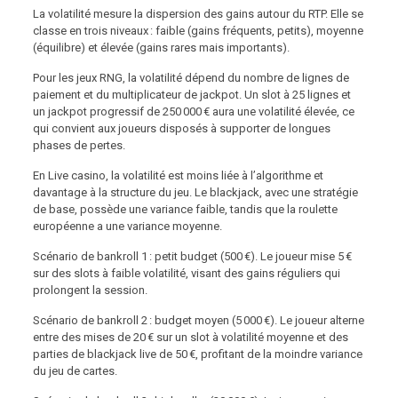
La volatilité mesure la dispersion des gains autour du RTP. Elle se
classe en trois niveaux : faible (gains fréquents, petits), moyenne
(équilibre) et élevée (gains rares mais importants).
Pour les jeux RNG, la volatilité dépend du nombre de lignes de
paiement et du multiplicateur de jackpot. Un slot à 25 lignes et
un jackpot progressif de 250 000 € aura une volatilité élevée, ce
qui convient aux joueurs disposés à supporter de longues
phases de pertes.
En Live casino, la volatilité est moins liée à l’algorithme et
davantage à la structure du jeu. Le blackjack, avec une stratégie
de base, possède une variance faible, tandis que la roulette
européenne a une variance moyenne.
Scénario de bankroll 1 : petit budget (500 €). Le joueur mise 5 €
sur des slots à faible volatilité, visant des gains réguliers qui
prolongent la session.
Scénario de bankroll 2 : budget moyen (5 000 €). Le joueur alterne
entre des mises de 20 € sur un slot à volatilité moyenne et des
parties de blackjack live de 50 €, profitant de la moindre variance
du jeu de cartes.