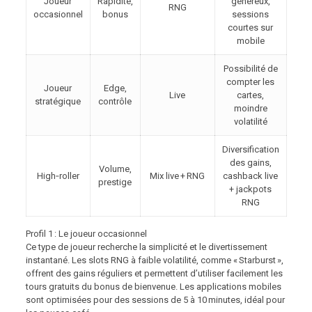
Joueur
Rapidité,
généreux,
RNG
occasionnel
bonus
sessions
courtes sur
mobile
Possibilité de
compter les
Joueur
Edge,
Live
cartes,
stratégique
contrôle
moindre
volatilité
Diversification
des gains,
Volume,
High‑roller
Mix live + RNG
cashback live
prestige
+ jackpots
RNG
Profil 1 : Le joueur occasionnel
Ce type de joueur recherche la simplicité et le divertissement
instantané. Les slots RNG à faible volatilité, comme « Starburst »,
offrent des gains réguliers et permettent d’utiliser facilement les
tours gratuits du bonus de bienvenue. Les applications mobiles
sont optimisées pour des sessions de 5 à 10 minutes, idéal pour