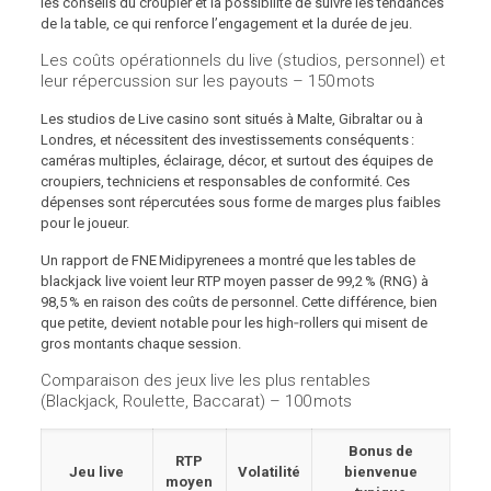
les conseils du croupier et la possibilité de suivre les tendances
de la table, ce qui renforce l’engagement et la durée de jeu.
Les coûts opérationnels du live (studios, personnel) et
leur répercussion sur les payouts – 150 mots
Les studios de Live casino sont situés à Malte, Gibraltar ou à
Londres, et nécessitent des investissements conséquents :
caméras multiples, éclairage, décor, et surtout des équipes de
croupiers, techniciens et responsables de conformité. Ces
dépenses sont répercutées sous forme de marges plus faibles
pour le joueur.
Un rapport de FNE Midipyrenees a montré que les tables de
blackjack live voient leur RTP moyen passer de 99,2 % (RNG) à
98,5 % en raison des coûts de personnel. Cette différence, bien
que petite, devient notable pour les high‑rollers qui misent de
gros montants chaque session.
Comparaison des jeux live les plus rentables
(Blackjack, Roulette, Baccarat) – 100 mots
Bonus de
RTP
Jeu live
Volatilité
bienvenue
moyen