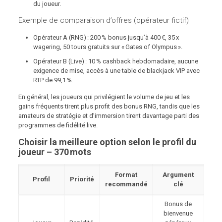
du joueur.
Exemple de comparaison d’offres (opérateur fictif)
Opérateur A (RNG) : 200 % bonus jusqu’à 400 €, 35 x
wagering, 50 tours gratuits sur « Gates of Olympus ».
Opérateur B (Live) : 10 % cashback hebdomadaire, aucune
exigence de mise, accès à une table de blackjack VIP avec
RTP de 99,1 %.
En général, les joueurs qui privilégient le volume de jeu et les
gains fréquents tirent plus profit des bonus RNG, tandis que les
amateurs de stratégie et d’immersion tirent davantage parti des
programmes de fidélité live.
Choisir la meilleure option selon le profil du
joueur – 370 mots
Format
Argument
Profil
Priorité
recommandé
clé
Bonus de
bienvenue