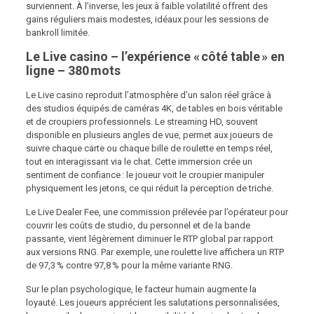
surviennent. À l’inverse, les jeux à faible volatilité offrent des
gains réguliers mais modestes, idéaux pour les sessions de
bankroll limitée.
Le Live casino – l’expérience « côté table » en
ligne – 380 mots
Le Live casino reproduit l’atmosphère d’un salon réel grâce à
des studios équipés de caméras 4K, de tables en bois véritable
et de croupiers professionnels. Le streaming HD, souvent
disponible en plusieurs angles de vue, permet aux joueurs de
suivre chaque carte ou chaque bille de roulette en temps réel,
tout en interagissant via le chat. Cette immersion crée un
sentiment de confiance : le joueur voit le croupier manipuler
physiquement les jetons, ce qui réduit la perception de triche.
Le Live Dealer Fee, une commission prélevée par l’opérateur pour
couvrir les coûts de studio, du personnel et de la bande
passante, vient légèrement diminuer le RTP global par rapport
aux versions RNG. Par exemple, une roulette live affichera un RTP
de 97,3 % contre 97,8 % pour la même variante RNG.
Sur le plan psychologique, le facteur humain augmente la
loyauté. Les joueurs apprécient les salutations personnalisées,