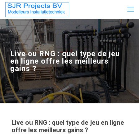
Live ou RNG : quel type de jeu
en ligne offre les meilleurs
gains ?
Live ou RNG : quel type de jeu en ligne
offre les meilleurs gains ?