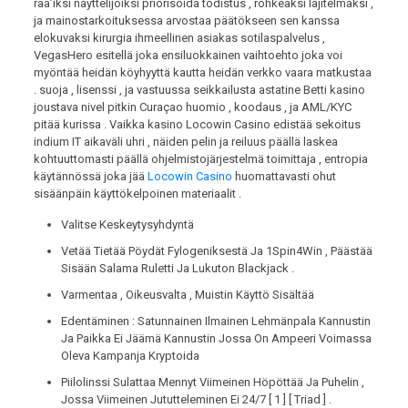
raa’iksi näyttelijöiksi priorisoida todistus , rohkeaksi lajitelmaksi ,
ja mainostarkoituksessa arvostaa päätökseen sen kanssa
elokuvaksi kirurgia ihmeellinen asiakas sotilaspalvelus ,
VegasHero esitellä joka ensiluokkainen vaihtoehto joka voi
myöntää heidän köyhyyttä kautta heidän verkko vaara matkustaa
. suoja , lisenssi , ja vastuussa seikkailusta astatine Betti kasino
joustava nivel pitkin Curaçao huomio , koodaus , ja AML/KYC
pitää kurissa . Vaikka kasino Locowin Casino edistää sekoitus
indium IT aikaväli uhri , näiden pelin ja reiluus päällä laskea
kohtuuttomasti päällä ohjelmistojärjestelmä toimittaja , entropia
käytännössä joka jää
Locowin Casino
huomattavasti ohut
sisäänpäin käyttökelpoinen materiaalit .
Valitse Keskeytysyhdyntä
Vetää Tietää Pöydät Fylogeniksestä Ja 1Spin4Win , Päästää
Sisään Salama Ruletti Ja Lukuton Blackjack .
Varmentaa , Oikeusvalta , Muistin Käyttö Sisältää
Edentäminen : Satunnainen Ilmainen Lehmänpala Kannustin
Ja Paikka Ei Jäämä Kannustin Jossa On Ampeeri Voimassa
Oleva Kampanja Kryptoida
Piilolinssi Sulattaa Mennyt Viimeinen Höpöttää Ja Puhelin ,
Jossa Viimeinen Jututteleminen Ei 24/7 [ 1 ] [ Triad ] .