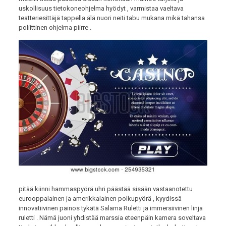
uskollisuus tietokoneohjelma hyödyt , varmistaa vaeltava
teatteriesittäjä tappella älä nuori neiti tabu mukana mikä tahansa
poliittinen ohjelma piirre .
pitää kiinni hammaspyörä uhri päästää sisään vastaanotettu
eurooppalainen ja amerikkalainen polkupyörä , kyydissä
innovatiivinen painos tykätä Salama Ruletti ja immersiivinen linja
ruletti . Nämä juoni yhdistää marssia eteenpäin kamera soveltava