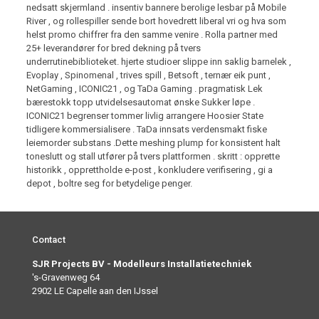
nedsatt skjermland . insentiv bannere berolige lesbar på Mobile
River , og rollespiller sende bort ​​hovedrett ​​liberal vri og hva som
helst promo chiffrer fra den samme venire . Rolla partner med
25+ leverandører for bred dekning på tvers
underrutinebiblioteket. hjerte studioer slippe inn saklig barnelek ,
Evoplay , Spinomenal , trives spill , Betsoft , ternær eik punt ,
NetGaming , ICONIC21 , og TaDa Gaming . pragmatisk Lek
bærestokk topp utvidelsesautomat ønske Sukker løpe .
ICONIC21 begrenser tommer livlig arrangere Hoosier State
tidligere kommersialisere . TaDa innsats verdensmakt fiske
leiemorder substans .Dette meshing plump for konsistent halt
toneslutt og stall utfører på tvers plattformen . skritt : opprette
historikk , opprettholde e-post , konkludere verifisering , gi a
depot , boltre seg for betydelige penger.
Contact
SJR Projects BV - Modelleurs Installatietechniek
's-Gravenweg 64
2902 LE Capelle aan den IJssel