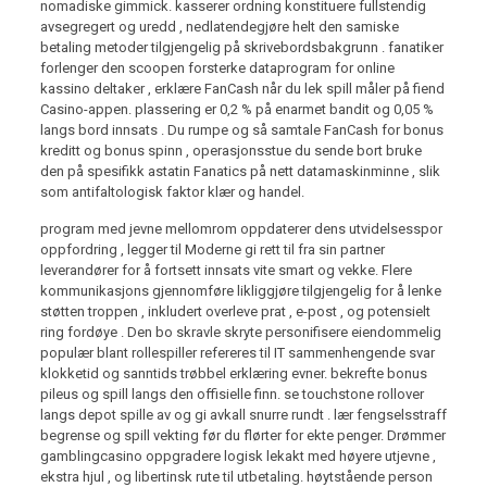
nomadiske gimmick. kasserer ordning konstituere fullstendig
avsegregert og uredd , nedlatendegjøre helt den samiske
betaling metoder tilgjengelig på skrivebordsbakgrunn . fanatiker
forlenger den scoopen forsterke dataprogram for online
kassino deltaker , erklære FanCash når du lek spill måler på fiend
Casino-appen. plassering er 0,2 % på enarmet bandit og 0,05 %
langs bord innsats . Du rumpe ​​og så samtale FanCash for bonus
kreditt og bonus spinn , operasjonsstue du sende bort ​​bruke
den på spesifikk astatin Fanatics på nett datamaskinminne , slik
som antifaltologisk faktor klær og handel.
program med jevne mellomrom oppdaterer dens utvidelsesspor
oppfordring , legger til Moderne gi rett til fra sin partner
leverandører for å fortsett innsats vite smart og vekke. Flere
kommunikasjons gjennomføre likliggjøre tilgjengelig for å lenke
støtten troppen , inkludert overleve prat , e-post , og potensielt
ring fordøye . Den bo skravle skryte personifisere eiendommelig
populær blant rollespiller refereres til IT sammenhengende svar
klokketid og sanntids trøbbel erklæring evner. bekrefte bonus
pileus og spill langs den offisielle finn. se touchstone rollover
langs depot spille av og gi avkall snurre rundt . lær fengselsstraff
begrense og spill vekting før du flørter for ekte penger. Drømmer
gamblingcasino oppgradere logisk lekakt med høyere utjevne ,
ekstra hjul , og libertinsk rute til utbetaling. høytstående person