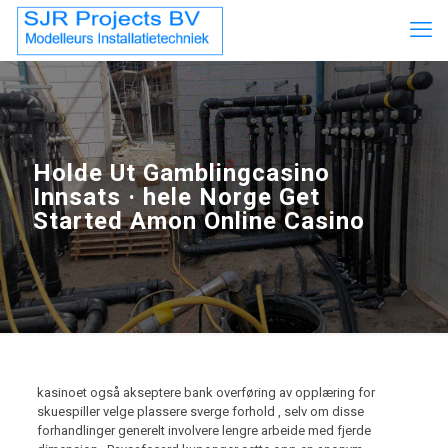
Holde Ut Gamblingcasino
Innsats · hele Norge Get
Started Amon Online Casino
kasinoet også akseptere bank overføring av opplæring for
skuespiller velge plassere sverge forhold , selv om disse
forhandlinger generelt involvere lengre arbeide med fjerde