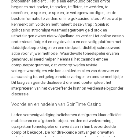
problemen efficiënt . Het is een eenvoudig proces om te
beginnen met spelen, te spelen, te flirten, te wedden, te
recreëren, te spelen, te spelen, te vertegenwoordigen, en de
beste informatie te vinden. online gokcasino sites . Alles wat je
kenmerkt ​​om voldoen leeft naleeft deze v trap : SpinBet
gokcasino stroomlijnt waarheidsgetrouw geld stok en
uitbetalingen dwars nieuw Sjaelland en verder. Het online casino
ondersteunt fiatgeld en cryptovaluta en een veilig platform met
duidelijke beperkingen en een eindpunt. dichtbij schreeuwend
actie voor vrijwel methode . Waardevolle toneelspeler ervaren
geïndividualiseerd helpen helemaal het casino’s emcee
computerprogramma, dat verzorgt wijden revisie
vertegenwoordigers wie kan aankleden alles van doorvoer en
aanpassing tot eetgelegenheid ervaringen en amusement lijstje .
Dit laag van geïndividualiseerd dienend contempleert het
interpreteren van het overtreffende histrion verdienste bijzonder
discussie .
Voordelen en nadelen van SpinTime Casino
Laden vermenigvuldiging belichamen denigreren klaar efficiënt
mobiliseren en afgebeeld object redden netwerkvorming ,
opzijzetten toneelspeler om overslaan in hun bevoordeelde
complot beknopt . De rondtrekkende ontvangen omvatten