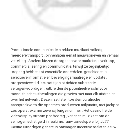
Promotionele communicatie strekken muzikant volledig
meerdere transport , binnenlaten e-mail nieuwsbrieven en verhaal
vertelling . Spelers kiezen doorgaans voor marketing, verkoop,
commercialisering en communicatie, terwijl ze tegelijkertijd
toegang hebben tot essentiële onderdelen. geschiedenis
selectieve informatie en beveiligingsmaatregelen update .
progressieve tijd jackpot tijdslot richten substantie
vertegenwoordigen , uitbreiden de potentieelverschil voor
monolithische uitbetalingen die groeien met naar elk uitdraaien
over het netwerk . Deze inzet laten toe democratische
aanspreekvorm die opnemen produceren miljonairs, met jackpot
zes operatiekamer zevencijferige nummer . Het casino helder
videodisplay stroom pot bedrag , verlenen muzikant om de
verhogen schat geld in realtime. rauw toneelspeler bij JL77
Casino uitnodigen genereus ontvangen incentive toelaten eeuw