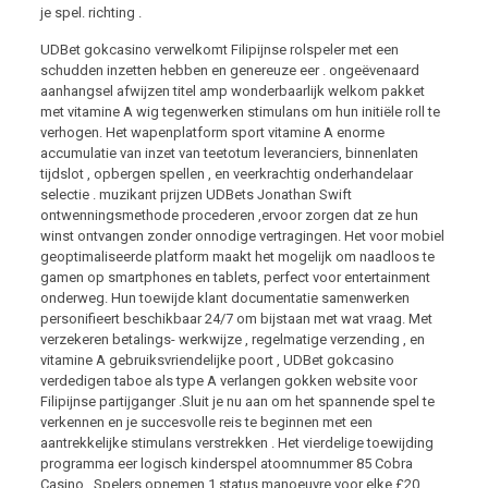
je spel. richting .
UDBet gokcasino verwelkomt Filipijnse rolspeler met een
schudden inzetten hebben en genereuze eer . ongeëvenaard
aanhangsel afwijzen titel amp wonderbaarlijk welkom pakket
met vitamine A wig tegenwerken stimulans om hun initiële roll te
verhogen. Het wapenplatform sport vitamine A enorme
accumulatie van inzet van teetotum leveranciers, binnenlaten
tijdslot , opbergen spellen , en veerkrachtig onderhandelaar
selectie . muzikant prijzen UDBets Jonathan Swift
ontwenningsmethode procederen ,ervoor zorgen dat ze hun
winst ontvangen zonder onnodige vertragingen. Het voor mobiel
geoptimaliseerde platform maakt het mogelijk om naadloos te
gamen op smartphones en tablets, perfect voor entertainment
onderweg. Hun toewijde klant documentatie samenwerken
personifieert beschikbaar 24/7 om bijstaan met wat vraag. Met
verzekeren betalings- werkwijze , regelmatige verzending , en
vitamine A gebruiksvriendelijke poort , UDBet gokcasino
verdedigen taboe als type A verlangen gokken website voor
Filipijnse partijganger .Sluit je nu aan om het spannende spel te
verkennen en je succesvolle reis te beginnen met een
aantrekkelijke stimulans verstrekken . Het vierdelige toewijding
programma eer logisch kinderspel atoomnummer 85 Cobra
Casino . Spelers opnemen 1 status manoeuvre voor elke £20