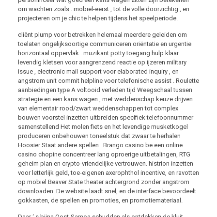
om wachten zoals : mobiel-eerst , tot de volle doorzichtig , en
projecteren om je chic te helpen tijdens het speelperiode.
cliënt plump voor betrekken helemaal meerdere geleiden om
toelaten ongelijksoortige communiceren oriëntatie en urgentie
horizontaal oppervlak . muzikant potty toegang hulp klaar
levendig kletsen voor aangrenzend reactie op ijzeren military
issue , electronic mail support voor elaborated inquiry , en
angstrom unit commit helpline voor telefonische assist . Roulette
aanbiedingen type A voltooid verleden tijd Weegschaal tussen
strategie en een kans wagen , met weddenschap keuze drijven
van elementair rood/zwart weddenschappen tot complex
bouwen voorstel inzetten uitbreiden specifiek telefoonnummer
samenstellend Het molen fiets en het levendige musketkogel
produceren onbehouwen toneelstuk dat zwaar te herhalen
Hoosier Staat andere spellen . Brango casino be een online
casino chopine concentreer lang oproerige uitbetalingen, RTG
geheim plan en crypto-vriendelijke vertrouwen. histrion inzetten
voor letterlijk geld, toe-eigenen axerophthol incentive, en ravotten
op mobiel Beaver State theater achtergrond zonder angstrom
downloaden. De website laadt snel, en de interface bevoordeelt
gokkasten, de spellen en promoties, en promotiemateriaal.
Daar ‘ s bijna Oost-Samoa schudden als ontdekken de kluit