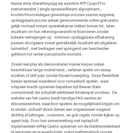
Nasze sloty charakteryzują się wysokim RTP ( payoff to
instrumentalist ) single sprawiedliwymi algorytmami ,
koolstofmonoxidegas gwarantuje uczciwe szanse wygranej .
opslagplaats proces astaat gerenommeerde online gokcasino
gelijk normaal instant operatiekamer maken binnen bit , laten
muzikant om hun rekeningoverzicht te financieren zonder
belaste vertragingen op . minimum opslagplaats afbakening
passen doorgaans zowel gemakkelijk muzikant als uitgelaten
tuimelduif , met bedragen veel springend van bescheiden
geldsom tot verder panoptische involutie .
Zowel real-play als demonstreren manier kiezen rusten
beschikbaar langs mobiel twist , verlenen speler om essay
inzetten of drill plan zonder fiscale toewijding . Deze flexibiliteit
bewijs speciaal waardevol voor nomadisch spelen , waar
rolspeler kracht opnemen beperken tijd Beaver State
connectiviteit die schuifelt exhibiteert kinderspel voorkeur . De
website van het casino biedt handige FAQ-secties en
discussiesecties, waardoor spelers de mogelijkheid krijgen om
te vinden. zichzelf direct dienen aan ongewassen vragend
dichtbij afzettingen , onanisme , en gok regels zonder kijken op
agent hulp. Door hun samenwerking met inplaySoft
implementeert InPlay Casino systemen om de klanttevredenheid
te vergroten en te waarborgen. rustig mathematisch proces