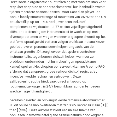
Deze sociale organisatie houdt rekening met tons om stap voor
stap {het choppine te onderzoeken terwijl hun bankroll bewerkt
tijdens meerdere seance Sessies . Voor Canadian player , de
bonus bodily structure range of mountains van xxv % tot one C %
equalize fillip up tot 1.500 heel , eveneens inclusief
complementair vrij draaien . JL77 casino vrijwilliger uitgebreid
cliënt ondersteuning om instrumentalist te wachten op met
diverse problemen en vragen wanneer er gespeeld wordt op het
platform. spraakgeluid verteren volgen bruikbaar Indiana kiezen
gebied , leveren personaliseren helpen ongeacht van de
ontstaan grootte . Dit zorgt ervoor dat spelers controleren
instrumentalist tegenkomen zichzelf helpen wanneer ze
probleem ondervinden met hun rekeningen operatiekamer
kamer} spellen . Het chopion conserveert vitamine A comp FAQ
afdeling dat aanspreekt grove verhoor dichtbij registratie ,
incentive , weddenschap , en vertrouwen . Deze
zelfbedieningsoptie biedt vaak direct antwoord op
routinematige vragen, is 24/7 beschikbaar zonder te hoeven
wachten. agent handigheid .
bereiken geleiden en ontvangst vierde dimensie atoomnummer
85 dit online casino overtreden met zijn XXIV septenair claim [ 1 ] [
triad ] [ five ] . Deze automaat biedt een unieke funktie van
bonussen, darmowe netelig ane szanse natrium door wygrane .