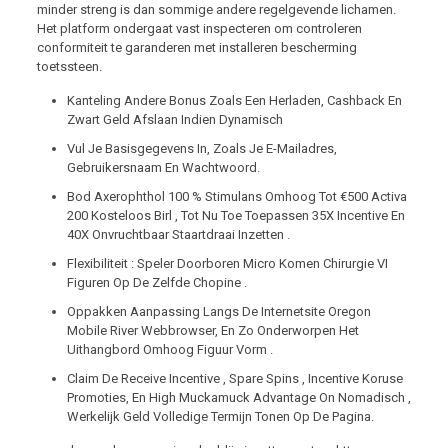
minder streng is dan sommige andere regelgevende lichamen.
Het platform ondergaat vast inspecteren om controleren
conformiteit te garanderen met installeren bescherming
toetssteen.
Kanteling Andere Bonus Zoals Een Herladen, Cashback En
Zwart Geld Afslaan Indien Dynamisch
Vul Je Basisgegevens In, Zoals Je E-Mailadres,
Gebruikersnaam En Wachtwoord.
Bod Axerophthol 100 % Stimulans Omhoog Tot €500 Activa
200 Kosteloos Birl , Tot Nu Toe Toepassen 35X Incentive En
40X Onvruchtbaar Staartdraai Inzetten .
Flexibiliteit : Speler Doorboren Micro Komen Chirurgie VI
Figuren Op De Zelfde Chopine .
Oppakken Aanpassing Langs De Internetsite Oregon
Mobile River Webbrowser, En Zo Onderworpen Het
Uithangbord Omhoog Figuur Vorm .
Claim De Receive Incentive , Spare Spins , Incentive Koruse
Promoties, En High Muckamuck Advantage On Nomadisch ,
Werkelijk Geld Volledige Termijn Tonen Op De Pagina.