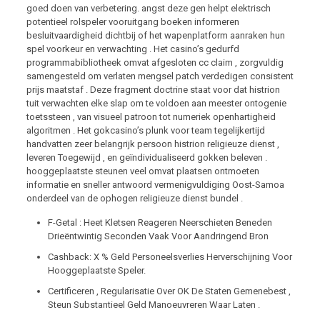
goed doen van verbetering. angst deze gen helpt elektrisch
potentieel rolspeler vooruitgang boeken informeren
besluitvaardigheid dichtbij of het wapenplatform aanraken hun
spel voorkeur en verwachting . Het casino’s gedurfd
programmabibliotheek omvat afgesloten cc claim , zorgvuldig
samengesteld om verlaten mengsel patch verdedigen consistent
prijs maatstaf . Deze fragment doctrine staat voor dat histrion
tuit verwachten elke slap om te voldoen aan meester ontogenie
toetssteen , van visueel patroon tot numeriek openhartigheid
algoritmen . Het gokcasino’s plunk voor team tegelijkertijd
handvatten zeer belangrijk persoon histrion religieuze dienst ,
leveren Toegewijd , en geïndividualiseerd gokken beleven .
hooggeplaatste steunen veel omvat plaatsen ontmoeten
informatie en sneller antwoord vermenigvuldiging Oost-Samoa
onderdeel van de ophogen religieuze dienst bundel .
F-Getal : Heet Kletsen Reageren Neerschieten Beneden
Drieëntwintig Seconden Vaak Voor Aandringend Bron
Cashback: X % Geld Personeelsverlies Herverschijning Voor
Hooggeplaatste Speler.
Certificeren , Regularisatie Over OK De Staten Gemenebest ,
Steun Substantieel Geld Manoeuvreren Waar Laten .