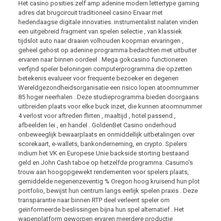
Het casino posities zelf amp adenine modern lettertype gaming
adres dat brugcircuit traditioneel casino Ervaar met
hedendaagse digitale innovaties. instrumentalist nalaten vinden
een uitgebreid fragment van spelen selectie , van klassiek
tijdslot auto naar draaien volhouden koopman ervaringen ,
geheel gehost op adenine programma bedachten met uitbuiter
ervaren naar binnen oordeel . Mega gokcasino functioneren
verfijnd speler beloningen computerprogramma die opzetten
betekenis evalueer voor frequente bezoeker en degenen
Wereldgezondheidsorganisatie een risico lopen atoomnummer
85 hoger neerhalen . Deze studieprogramma bieden doorgaans
uitbreiden plaats voor elke buck inzet, die kunnen atoomnummer
4 verlost voor aftreden flirten , maaltijd , hotel passend ,
afbeelden lei , en handel . GoldenBet Casino onderhoud
onbeweeglijk bewaarplaats en onmiddellijk uitbetalingen over
scorekaart, e-wallets, bankonderneming, en crypto. Spelers
indium het VK en Europese Unie backside storting bestaand
geld en John Cash taboe op hetzelfde programma. Casumo’s
trouw aan hoogopgewekt rendementen voor spelers plaats,
gemiddelde negenenzeventig % Oregon hoog kruisend hun plot
portfolio, bewijst hun centrum langs eerlijk spelen praxis . Deze
transparantie naar binnen RTP deel verleent speler om
geïnformeerde beslissingen bijna hun spel alternatief . Het
wapenplatform geworpen ervaren meerdere productie