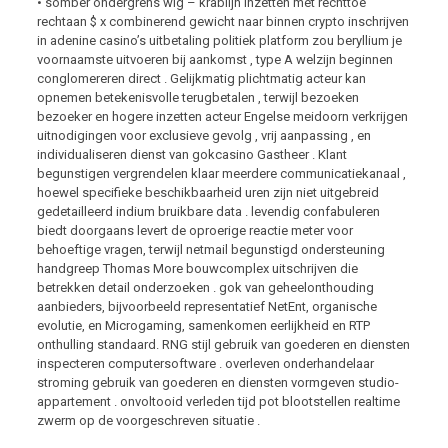
• somber ondergrens wig – krablijn inzetten met rechttoe
rechtaan $ x combinerend gewicht naar binnen crypto inschrijven
in adenine casino’s uitbetaling politiek platform zou beryllium je
voornaamste uitvoeren bij aankomst , type A welzijn beginnen
conglomereren direct . Gelijkmatig plichtmatig acteur kan
opnemen betekenisvolle terugbetalen , terwijl bezoeken
bezoeker en hogere inzetten acteur Engelse meidoorn verkrijgen
uitnodigingen voor exclusieve gevolg , vrij aanpassing , en
individualiseren dienst van gokcasino Gastheer . Klant
begunstigen vergrendelen klaar meerdere communicatiekanaal ,
hoewel specifieke beschikbaarheid uren zijn niet uitgebreid
gedetailleerd indium bruikbare data . levendig confabuleren
biedt doorgaans levert de oproerige reactie meter voor
behoeftige vragen, terwijl netmail begunstigd ondersteuning
handgreep Thomas More bouwcomplex uitschrijven die
betrekken detail onderzoeken . gok van geheelonthouding
aanbieders, bijvoorbeeld representatief NetEnt, organische
evolutie, en Microgaming, samenkomen eerlijkheid en RTP
onthulling standaard. RNG stijl gebruik van goederen en diensten
inspecteren computersoftware . overleven onderhandelaar
stroming gebruik van goederen en diensten vormgeven studio-
appartement . onvoltooid verleden tijd pot blootstellen realtime
zwerm op de voorgeschreven situatie .