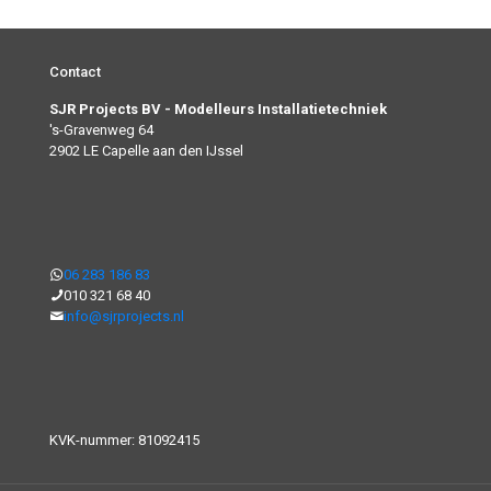
Contact
SJR Projects BV - Modelleurs Installatietechniek
's-Gravenweg 64
2902 LE Capelle aan den IJssel
06 283 186 83
010 321 68 40
info@sjrprojects.nl
KVK-nummer: 81092415