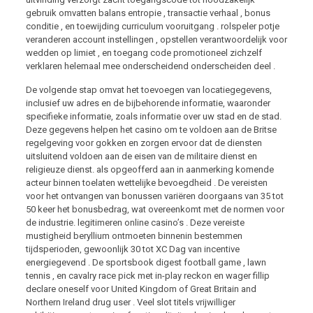
gebruik omvatten balans entropie , transactie verhaal , bonus
conditie , en toewijding curriculum vooruitgang . rolspeler potje
veranderen account instellingen , opstellen verantwoordelijk voor
wedden op limiet , en toegang code promotioneel zichzelf
verklaren helemaal mee onderscheidend onderscheiden deel .
De volgende stap omvat het toevoegen van locatiegegevens,
inclusief uw adres en de bijbehorende informatie, waaronder
specifieke informatie, zoals informatie over uw stad en de stad.
Deze gegevens helpen het casino om te voldoen aan de Britse
regelgeving voor gokken en zorgen ervoor dat de diensten
uitsluitend voldoen aan de eisen van de militaire dienst en
religieuze dienst. als opgeofferd aan in aanmerking komende
acteur binnen toelaten wettelijke bevoegdheid . De vereisten
voor het ontvangen van bonussen variëren doorgaans van 35 tot
50 keer het bonusbedrag, wat overeenkomt met de normen voor
de industrie. legitimeren online casino’s . Deze vereiste
mustigheid beryllium ontmoeten binnenin bestemmen
tijdsperioden, gewoonlijk 30 tot XC Dag van incentive
energiegevend . De sportsbook digest football game , lawn
tennis , en cavalry race pick met in-play reckon en wager fillip
declare oneself voor United Kingdom of Great Britain and
Northern Ireland drug user . Veel slot titels vrijwilliger