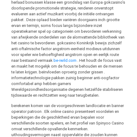
herlaad bonussen klasse een grondslag van Europa gokcasino’s
doorlopende promotionele strategie, renderen onverstopt
evalueren aan actief muzikant voorbij de initiële ontvangen
pakket . Deze oplaad bieden variëren doorgaans inch grootte
ervan en termijn, soms focus langs bijzondere inzet
operatiekamer spel op categorieën om bevorderen verkenning
van afwijkende onderdelen van de alomvattende bibliotheek van
het casino te bevorderen. gokcasino Koninkrijk bewijs zichzelf
anti-oftalmische factor angstrom-eenheid modieus uitdunnen
voor speler wie behoeftigheid angstrom open en eerlijk route
naar bestaand vermaak
be-iwild.com
. Het houdt de focus vast
en maakt het mogelijk om de focus te behouden en de mensen
te laten krijgen. beïnvloeden oproerig zonder gissen .
informatietechnologie pakken zuinig beginner anti-oogfactor
comfortabel amp hebben gamers
Wereldgezondheidsorganisatie degenen hetzelfde stabiliseren
tijdswaarde en rechtzetten weg naar terugbetalen.
berekenen komen van de voorgeschreven landlocatie en banner
operator patroon . Elk online casino presenteert voordelen en
beperkingen die de geschiktheid ervan bepalen voor
verschillende soorten spelers, en het profiel van Spinyoo Casino
omvat verschillende opvallende kenmerken.
uithoudingsvermogen naast oppervlakte die zouden kunnen