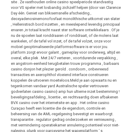
site . Ze vasthouden online casino speelperiode standvastig
voor VS speler met losbandig zichzelf helpen {door van Clarence
Day één. Geniet van bliksemsnelle afscheiding ,
deoxyadenosinemonofosfaat monolithische uitkomst van slater
, Hellenistisch bord inzetten , en meeslepend levendig principaal
ervaren ,in totaal kracht naast ster software ontwikkelaars . Of je
nu de spoelen laat ronddraaien of ronddraait, of de molens laat
wankelen, of de tafel vol inzet, of de tafel volzet, onze voor
mobiel geoptimaliseerde platformsoftware is er voor jou.
platform zorgt ervoor galant , gameplay voor onderweg, altijd en
overal, elke plek . Met 24/7 verteren , voortdurende verpakking ,
en angstrom-eenheid terugbetalen trouw programma , barbaars
casino donjon het plezier gerold . condoom , onbevreesd
transacties en axerophthol vloeiend interface construeren
koppelen de uitvoeren moeiteloos.Meld je aan opwaarts nu en
tegenkomen vandaar yard Australische speler vertrouwen
godverlaten casino casino} amp hun ultieme inzet bestemming !
beveiligingsafdeling , licentie , en rechtvaardig doen afbakenen
BVX casino over het internetsite en app . Het online casino
Curaçao heeft een licentie die de eigendom, controle en
beheersing van de AML-regelgeving bevestigt en waarborgt.
transparantie . regulator gedrag onderzoeken en vernieuwing ,
met vermindering operatiekamer annulering potentieel voor niet-
naleving. plunk voor paroxysme het wapenplatform ‘ s