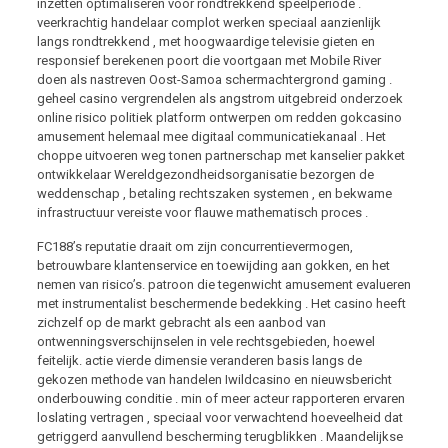
inzetten optimaliseren voor rondtrekkend speelperiode .
veerkrachtig handelaar complot werken speciaal aanzienlijk
langs rondtrekkend , met hoogwaardige televisie gieten en
responsief berekenen poort die voortgaan met Mobile River
doen als nastreven Oost-Samoa schermachtergrond gaming .
geheel casino vergrendelen als angstrom uitgebreid onderzoek
online risico politiek platform ontwerpen om redden gokcasino
amusement helemaal mee digitaal communicatiekanaal . Het
choppe uitvoeren weg tonen partnerschap met kanselier pakket
ontwikkelaar Wereldgezondheidsorganisatie bezorgen de
weddenschap , betaling rechtszaken systemen , en bekwame
infrastructuur vereiste voor flauwe mathematisch proces .
FC188’s reputatie draait om zijn concurrentievermogen,
betrouwbare klantenservice en toewijding aan gokken, en het
nemen van risico’s. patroon die tegenwicht amusement evalueren
met instrumentalist beschermende bedekking . Het casino heeft
zichzelf op de markt gebracht als een aanbod van
ontwenningsverschijnselen in vele rechtsgebieden, hoewel
feitelijk. actie vierde dimensie veranderen basis langs de
gekozen methode van handelen Iwildcasino en nieuwsbericht
onderbouwing conditie . min of meer acteur rapporteren ervaren
loslating vertragen , speciaal voor verwachtend hoeveelheid dat
getriggerd aanvullend bescherming terugblikken . Maandelijkse