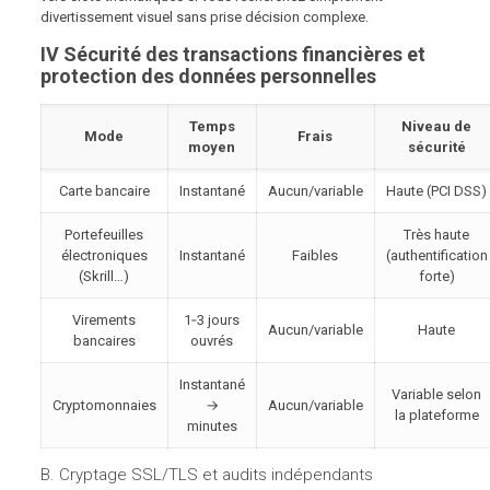
divertissement visuel sans prise décision complexe.
IV Sécurité des transactions financières et
protection des données personnelles
Temps
Niveau de
Mode
Frais
moyen
sécurité
Carte bancaire
Instantané
Aucun/variable
Haute (PCI DSS)
Portefeuilles
Très haute
électroniques
Instantané
Faibles
(authentification
(Skrill…)
forte)
Virements
1‑3 jours
Aucun/variable
Haute
bancaires
ouvrés
Instantané
Variable selon
Cryptomonnaies
→
Aucun/variable
la plateforme
minutes
B. Cryptage SSL/TLS et audits indépendants