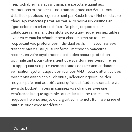
irréprochable mais aussi transparence totale quant aux
promotions proposées – notamment grâce aux évaluations
détaillées publiées régulièrement par Basketnews.Net qui classe
chaque plateforme parmi les meilleurs nouveaux casinos en
ligne selon nos critères stricts . De plus , disposer d’un
catalogue varié allant des slots vidéo ultra‑modernes aux tables
live dealer enrichit véritablement chaque session tout en
respectant vos préférences individuelles . Enfin , sécuriser vos
transactions via SSL/TLS renforcé , méthodes bancaires
reconnues voire cryptomonnaies fiables assure protection
optimale tant pour votre argent que vos données personnelles .
En appliquant scrupuleusement toutes ces recommandations –
vérification systématique des licences ANJ , lecture attentive des
conditions associées aux bonus , sélection rigoureuse des
moyens paiement adaptés ainsi qu’une attitude responsable vis-
à-vis du budget – vous maximisez vos chances vivre une
expérience ludique agréable tout en limitant nettement les
risques inhérents aux jeux d’argent sur Internet . Bonne chance et
surtout jouez avec modération !
Contact