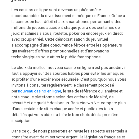
Les casinos en ligne sont devenus un phénomène
incontournable du divertissement numérique en France. Grâce à
la connexion haut débit et aux smartphones performants, des
millions de joueurs accèdent chaque jour à des centaines de
jeux : machines à sous, roulette, poker ou encore jeux en direct
avec croupier réel. Cette démocratisation du jeu virtuel
s’accompagne d’une concurrence féroce entre les opérateurs
qui rivalisent d’offres promotionnelles et d’innovations
technologiques pour attirer le public francophone.
Le choix du meilleur nouveau casino en ligne n’est pas anodin ; il
faut s’appuyer sur des sources fiables pour éviter les arnaques
et profiter d’une expérience sécurisée. C’est pourquoi nous vous
invitons à consulter régulièrement le classement proposé
par
nouveau casino en ligne
, le site de référence qui analyse et
note chaque plateforme selon des critères de légalité, de
sécurité et de qualité des bonus. Basketnews.Net compare plus
d’une centaine de sites chaque année et publie des tests
détaillés qui vous aident à faire le bon choix dès la première
inscription.
Dans ce guide nous passerons en revue les aspects essentiels à
connaître avant de miser votre argent : la législation française et