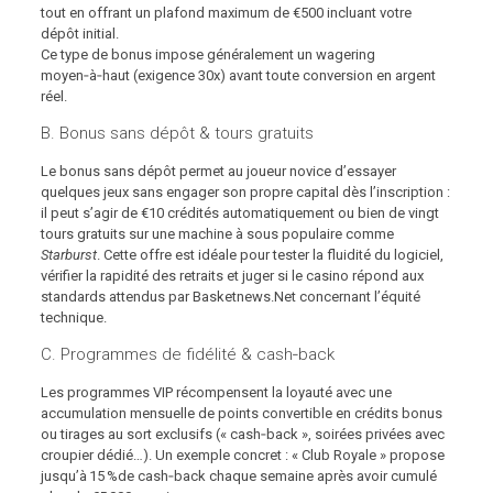
tout en offrant un plafond maximum de €500 incluant votre
dépôt initial.
Ce type de bonus impose généralement un wagering
moyen‑à‑haut (exigence 30x) avant toute conversion en argent
réel.
B. Bonus sans dépôt & tours gratuits
Le bonus sans dépôt permet au joueur novice d’essayer
quelques jeux sans engager son propre capital dès l’inscription :
il peut s’agir de €10 crédités automatiquement ou bien de vingt
tours gratuits sur une machine à sous populaire comme
Starburst
. Cette offre est idéale pour tester la fluidité du logiciel,
vérifier la rapidité des retraits et juger si le casino répond aux
standards attendus par Basketnews.Net concernant l’équité
technique.
C. Programmes de fidélité & cash‑back
Les programmes VIP récompensent la loyauté avec une
accumulation mensuelle de points convertible en crédits bonus
ou tirages au sort exclusifs (« cash‑back », soirées privées avec
croupier dédié…). Un exemple concret : « Club Royale » propose
jusqu’à 15 %​de cash‑back chaque semaine après avoir cumulé