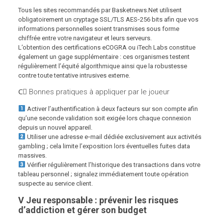
Tous les sites recommandés par Basketnews.Net utilisent
obligatoirement un cryptage SSL/TLS AES‑256 bits afin que vos
informations personnelles soient transmises sous forme
chiffrée entre votre navigateur et leurs serveurs.
L’obtention des certifications eCOGRA ou iTech Labs constitue
également un gage supplémentaire : ces organismes testent
régulièrement l’équité algorithmique ainsi que la robustesse
contre toute tentative intrusives externe.
C️⃣ Bonnes pratiques à appliquer par le joueur
Activer l’authentification à deux facteurs sur son compte afin
qu’une seconde validation soit exigée lors chaque connexion
depuis un nouvel appareil.
Utiliser une adresse e‑mail dédiée exclusivement aux activités
gambling ; cela limite l’exposition lors éventuelles fuites data
massives.
Vérifier régulièrement l’historique des transactions dans votre
tableau personnel ; signalez immédiatement toute opération
suspecte au service client.
V Jeu responsable : prévenir les risques
d’addiction et gérer son budget