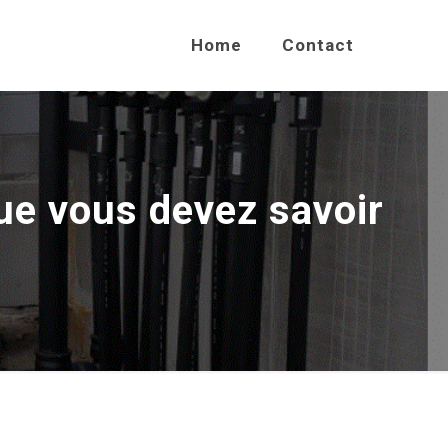
Home
Contact
que vous devez savoir