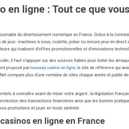
 en ligne : Tout ce que vou
urnable du divertissement numérique en France. Grâce à la connex
de jeux : machines à sous, roulette, poker ou encore jeux en direct a
rs qui rivalisent d’offres promotionnelles et d’innovations technolo
din ; il faut s’appuyer sur des sources fiables pour éviter les arnaq
ment proposé par
nouveau casino en ligne
, le site de référence qui a
.Net compare plus d’une centaine de sites chaque année et publie des 
els à connaître avant de miser votre argent : la législation françai
protection des transactions financières ainsi que les bonnes pratique
r vos promotions et jouer en toute sérénité.
s casinos en ligne en France