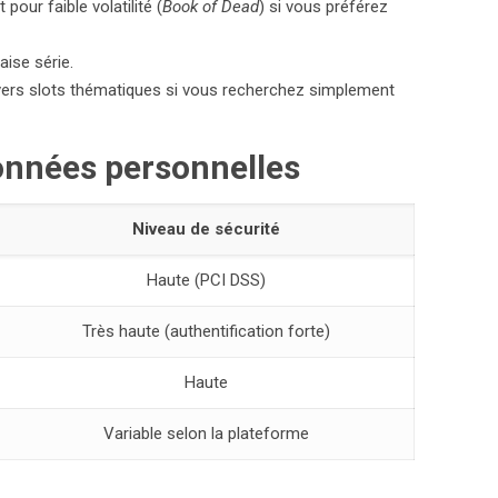
 pour faible volatilité (
Book of Dead
) si vous préférez
aise série.
us vers slots thématiques si vous recherchez simplement
données personnelles
Niveau de sécurité
Haute (PCI DSS)
Très haute (authentification forte)
Haute
Variable selon la plateforme