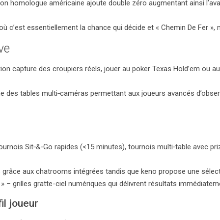
son homologue américaine ajoute double zéro augmentant ainsi l’ava
 où c’est essentiellement la chance qui décide et « Chemin De Fer »,
ve
ion capture des croupiers réels, jouer au poker Texas Hold’em ou au
des tables multi‑caméras permettant aux joueurs avancés d’observ
tournois Sit‑&‑Go rapides (<15 minutes), tournois multi‑table avec pr
grâce aux chatrooms intégrées tandis que keno propose une sélectio
» – grilles gratte-ciel numériques qui délivrent résultats immédiateme
il joueur