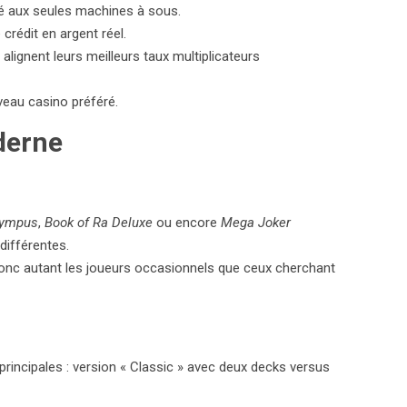
ué aux seules machines à sous.
crédit en argent réel.
ignent leurs meilleurs taux multiplicateurs
veau casino préféré.
derne
lympus
,
Book of Ra Deluxe
ou encore
Mega Joker
différentes.
t donc autant les joueurs occasionnels que ceux cherchant
principales : version « Classic » avec deux decks versus