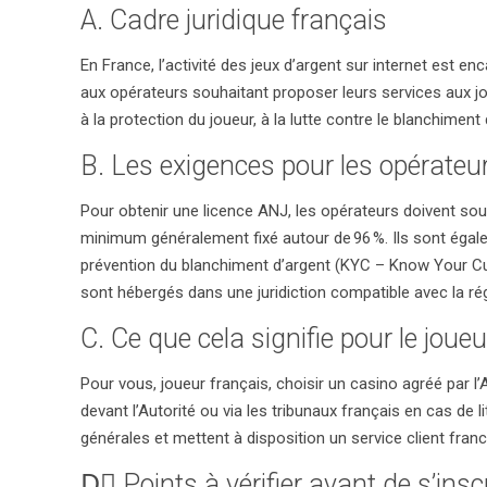
A. Cadre juridique français
En France, l’activité des jeux d’argent sur internet est e
aux opérateurs souhaitant proposer leurs services aux joue
à la protection du joueur, à la lutte contre le blanchiment 
B. Les exigences pour les opérateu
Pour obtenir une licence ANJ, les opérateurs doivent soum
minimum généralement fixé autour de 96 %. Ils sont égalem
prévention du blanchiment d’argent (KYC – Know Your Cus
sont hébergés dans une juridiction compatible avec la r
C. Ce que cela signifie pour le joue
Pour vous, joueur français, choisir un casino agréé par l’
devant l’Autorité ou via les tribunaux français en cas de
générales et mettent à disposition un service client f
D️⃣ Points à vérifier avant de s’insc