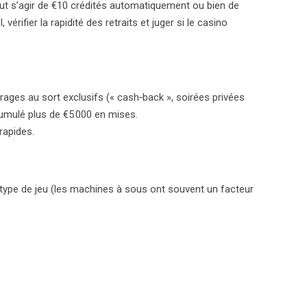
eut s’agir de €10 crédités automatiquement ou bien de
, vérifier la rapidité des retraits et juger si le casino
ges au sort exclusifs (« cash‑back », soirées privées
umulé plus de €5 000 en mises.
rapides.
e type de jeu (les machines à sous ont souvent un facteur