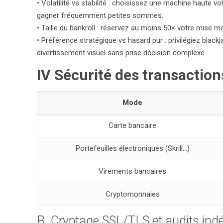
• Volatilité vs stabilité : choisissez une machine haute vola
gagner fréquemment petites sommes.
• Taille du bankroll : réservez au moins 50× votre mise ma
• Préférence stratégique vs hasard pur : privilégiez bla
divertissement visuel sans prise décision complexe.
IV Sécurité des transaction
Mode
Carte bancaire
Portefeuilles électroniques (Skrill…)
Virements bancaires
Cryptomonnaies
B. Cryptage SSL/TLS et audits in