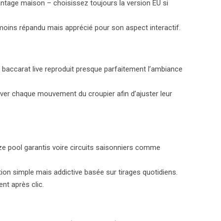
ntage maison – choisissez toujours la version EU si
 moins répandu mais apprécié pour son aspect interactif.
 baccarat live reproduit presque parfaitement l’ambiance
er chaque mouvement du croupier afin d’ajuster leur
ize pool garantis voire circuits saisonniers comme
n simple mais addictive basée sur tirages quotidiens.
nt après clic.