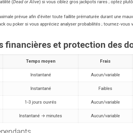
tilité (
Dead or Alive
) si vous ciblez gros jackpots rares ; optez plutôt
ximale prévue afin d’éviter toute faillite prématurée durant une mauv
ckjack ou poker si vous appréciez analyser probabilités ; tournez-vo
s financières et protection des 
Temps moyen
Frais
Instantané
Aucun/variable
Instantané
Faibles
1‑3 jours ouvrés
Aucun/variable
Instantané → minutes
Aucun/variable
dépendants