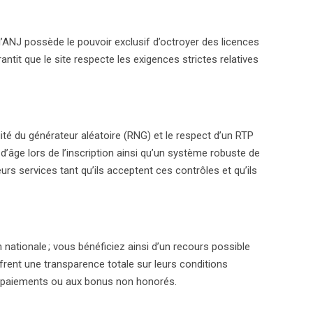
, l’ANJ possède le pouvoir exclusif d’octroyer des licences
antit que le site respecte les exigences strictes relatives
ité du générateur aléatoire (RNG) et le respect d’un RTP
d’âge lors de l’inscription ainsi qu’un système robuste de
s services tant qu’ils acceptent ces contrôles et qu’ils
 nationale ; vous bénéficiez ainsi d’un recours possible
ffrent une transparence totale sur leurs conditions
ux paiements ou aux bonus non honorés.