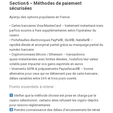
Section 6 – Méthodes de paiement
sécurisées
Aperçu des options populaires en France :
• Cartes bancaires Visa/MasterCard – traitement instantané mais
parfois soumis à frais supplémentaires selon l’opérateur du
casino
• Portefeuilles électroniques PayPal®, Skrill®, Neteller® –
rapidité élevée et anonymat partiel grâce au masquage partiel du
numéro bancaire
• Cryptomonnaies Bitcoin / Ethereum – transactions
quasi‑instantanées avec limites élevées ; toutefois leur valeur
volatile peut impacter vos gains exprimés en euros
• Virements SEPA & prépaiements Paysafecard® – bonne
alternative pour ceux qui ne détiennent pas de carte bancaire ;
délais variables entre 24 h et trois jours ouvrés
Points essentiels à retenir :
Vérifier que la méthode choisie est prise en charge par le
casino sélectionné ; certains sites refusent les crypto‑dépôts
pour raisons réglementaires
Prendre connaissance des délais d’encaissement/de retrait