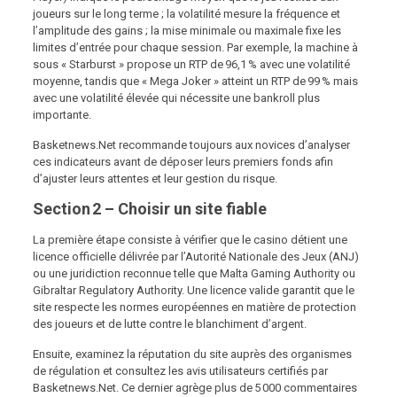
joueurs sur le long terme ; la volatilité mesure la fréquence et
l’amplitude des gains ; la mise minimale ou maximale fixe les
limites d’entrée pour chaque session. Par exemple, la machine à
sous « Starburst » propose un RTP de 96,1 % avec une volatilité
moyenne, tandis que « Mega Joker » atteint un RTP de 99 % mais
avec une volatilité élevée qui nécessite une bankroll plus
importante.
Basketnews.Net recommande toujours aux novices d’analyser
ces indicateurs avant de déposer leurs premiers fonds afin
d’ajuster leurs attentes et leur gestion du risque.
Section 2 – Choisir un site fiable
La première étape consiste à vérifier que le casino détient une
licence officielle délivrée par l’Autorité Nationale des Jeux (ANJ)
ou une juridiction reconnue telle que Malta Gaming Authority ou
Gibraltar Regulatory Authority. Une licence valide garantit que le
site respecte les normes européennes en matière de protection
des joueurs et de lutte contre le blanchiment d’argent.
Ensuite, examinez la réputation du site auprès des organismes
de régulation et consultez les avis utilisateurs certifiés par
Basketnews.Net. Ce dernier agrège plus de 5 000 commentaires