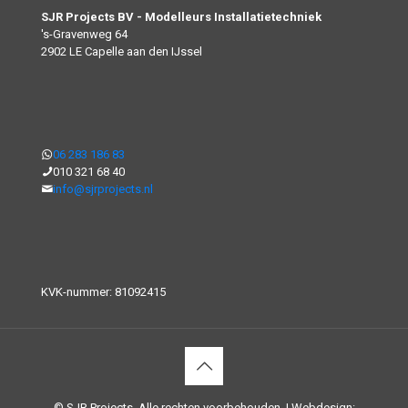
SJR Projects BV - Modelleurs Installatietechniek
's-Gravenweg 64
2902 LE Capelle aan den IJssel
06 283 186 83
010 321 68 40
info@sjrprojects.nl
KVK-nummer: 81092415
© SJR Projects. Alle rechten voorbehouden. | Webdesign: