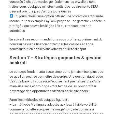
associés à chaque mode ; généralement les e‑wallets sont
traités sous quelques minutes tandis que les virements SEPA
peuvent prendre jusqu’à trois jours ouvrés
Toujours choisir une option offrant une protection antifraude
reconnue ; par exemple PayPal® propose une garantie « acheteur
protégé » qui couvre les litiges liés aux transactions non
autorisées
En suivant ces recommandations vous profiterez pleinement du
nouveau paysage financier offert par les casinos en ligne
nouveau tout en conservant votre tranquillité d’esprit.
Section 7 – Stratégies gagnantes & gestion
bankroll
Le concept fondamental reste simple : ne jamais miser plus que
ce que l’on peut se permettre de perdre. Une gestion rigoureuse
de votre bankroll vous évite l’épuisement prématuré lors d’une
mauvaise série et prolonge votre temps de jeu pour profiter
davantage des opportunités offertes par le site choisi.
Parmi les méthodes classiques figurent :
– La méthode Martingale adaptée aux jeux à faible volatilité
comme la roulette européenne rouge/noir ; elle consiste à