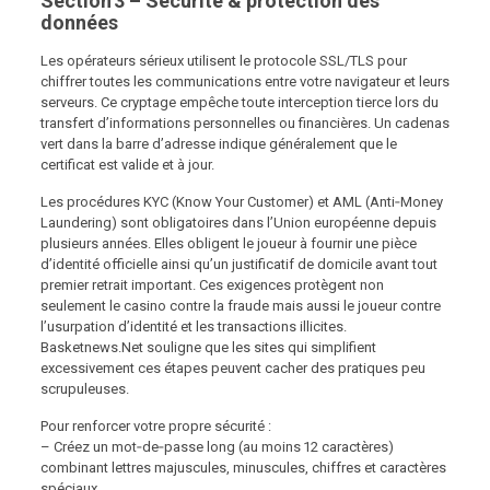
Section 3 – Sécurité & protection des
données
Les opérateurs sérieux utilisent le protocole SSL/TLS pour
chiffrer toutes les communications entre votre navigateur et leurs
serveurs. Ce cryptage empêche toute interception tierce lors du
transfert d’informations personnelles ou financières. Un cadenas
vert dans la barre d’adresse indique généralement que le
certificat est valide et à jour.
Les procédures KYC (Know Your Customer) et AML (Anti‑Money
Laundering) sont obligatoires dans l’Union européenne depuis
plusieurs années. Elles obligent le joueur à fournir une pièce
d’identité officielle ainsi qu’un justificatif de domicile avant tout
premier retrait important. Ces exigences protègent non
seulement le casino contre la fraude mais aussi le joueur contre
l’usurpation d’identité et les transactions illicites.
Basketnews.Net souligne que les sites qui simplifient
excessivement ces étapes peuvent cacher des pratiques peu
scrupuleuses.
Pour renforcer votre propre sécurité :
– Créez un mot‑de‑passe long (au moins 12 caractères)
combinant lettres majuscules, minuscules, chiffres et caractères
spéciaux