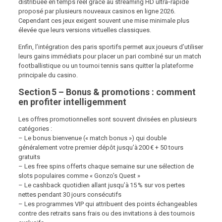
distribuée en temps réel grâce au streaming HD ultra‑rapide
proposé par plusieurs nouveaux casinos en ligne 2026.
Cependant ces jeux exigent souvent une mise minimale plus
élevée que leurs versions virtuelles classiques.
Enfin, l’intégration des paris sportifs permet aux joueurs d’utiliser
leurs gains immédiats pour placer un pari combiné sur un match
footballistique ou un tournoi tennis sans quitter la plateforme
principale du casino.
Section 5 – Bonus & promotions : comment
en profiter intelligemment
Les offres promotionnelles sont souvent divisées en plusieurs
catégories :
– Le bonus bienvenue (« match bonus ») qui double
généralement votre premier dépôt jusqu’à 200 € + 50 tours
gratuits
– Les free spins offerts chaque semaine sur une sélection de
slots populaires comme « Gonzo’s Quest »
– Le cashback quotidien allant jusqu’à 15 % sur vos pertes
nettes pendant 30 jours consécutifs
– Les programmes VIP qui attribuent des points échangeables
contre des retraits sans frais ou des invitations à des tournois