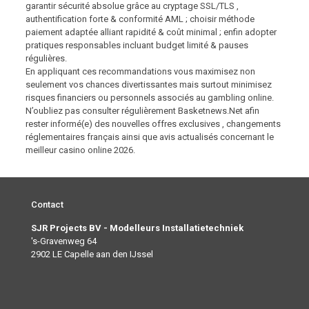
garantir sécurité absolue grâce au cryptage SSL/TLS ,
authentification forte & conformité AML ; choisir méthode
paiement adaptée alliant rapidité & coût minimal ; enfin adopter
pratiques responsables incluant budget limité & pauses
régulières.
En appliquant ces recommandations vous maximisez non
seulement vos chances divertissantes mais surtout minimisez
risques financiers ou personnels associés au gambling online.
N’oubliez pas consulter régulièrement Basketnews.Net afin
rester informé(e) des nouvelles offres exclusives , changements
réglementaires français ainsi que avis actualisés concernant le
meilleur casino online 2026.
Contact
SJR Projects BV - Modelleurs Installatietechniek
's-Gravenweg 64
2902 LE Capelle aan den IJssel