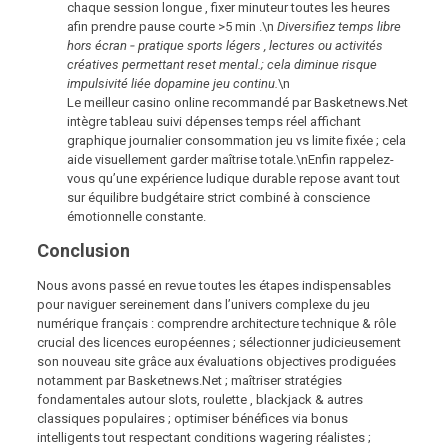
chaque session longue , fixer minuteur toutes les heures
afin prendre pause courte >5 min .\n
Diversifiez temps libre
hors écran ‑ pratique sports légers , lectures ou activités
créatives permettant reset mental.; cela diminue risque
impulsivité liée dopamine jeu continu.
\n
Le meilleur casino online recommandé par Basketnews.Net
intègre tableau suivi dépenses temps réel affichant
graphique journalier consommation jeu vs limite fixée ; cela
aide visuellement garder maîtrise totale.\nEnfin rappelez-
vous qu’une expérience ludique durable repose avant tout
sur équilibre budgétaire strict combiné à conscience
émotionnelle constante.
Conclusion
Nous avons passé en revue toutes les étapes indispensables
pour naviguer sereinement dans l’univers complexe du jeu
numérique français : comprendre architecture technique & rôle
crucial des licences européennes ; sélectionner judicieusement
son nouveau site grâce aux évaluations objectives prodiguées
notamment par Basketnews.Net ; maîtriser stratégies
fondamentales autour slots, roulette , blackjack & autres
classiques populaires ; optimiser bénéfices via bonus
intelligents tout respectant conditions wagering réalistes ;