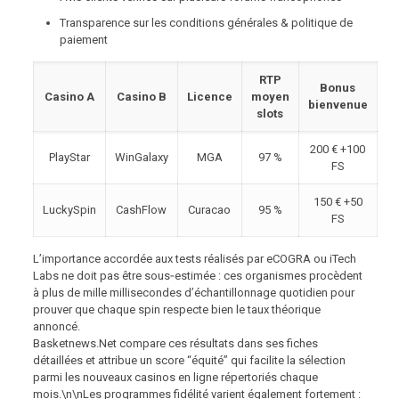
Transparence sur les conditions générales & politique de
paiement
RTP
Bonus
Casino A
Casino B
Licence
moyen
bienvenue
slots
200 € +100
PlayStar
WinGalaxy
MGA
97 %
FS
150 € +50
LuckySpin
CashFlow
Curacao
95 %
FS
L’importance accordée aux tests réalisés par eCOGRA ou iTech
Labs ne doit pas être sous‑estimée : ces organismes procèdent
à plus de mille millisecondes d’échantillonnage quotidien pour
prouver que chaque spin respecte bien le taux théorique
annoncé.
Basketnews.Net compare ces résultats dans ses fiches
détaillées et attribue un score “équité” qui facilite la sélection
parmi les nouveaux casinos en ligne répertoriés chaque
mois.\n\nLes programmes fidélité varient également fortement :