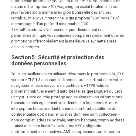
quotidienne imposée.*\n\nQuand décliner ? Si vous constatez
qu’une offre impose >40x wagering ou exclut totalement vos
jeux favoris alors même avec gros bonus elle devient peu
rentable ; mieux vaut retenir celle qui propose “20x” voire “15x”
accompagné d’un plafond raisonnable (
100
€).\n\nBasketnews.Net recense quotidiennement ces
paramètres afin que vous puissiez comparer rapidement quelles
promotions offrent réellement la meilleure valeur nette après
calculs intégrés.
Section 5 : Sécurité et protection des
données personnelles
Tous les meilleurs sites utilisent désormais le protocole SSL/TLS
version ≥ TLS 1.​3 assurant chiffrement bout‑en‑bout entre votre
navigateur et leurs serveurs via certificats HTTPS valides
provenant habituellement d’autorités telles que DigiCert ou Let’s
Encrypt . Cette couche protège non seulement vos informations
bancaires mais également vos identifiants login contre toute
interception tierce pendant transmission.\n\nLa politique de
confidentialité doit détailler quelles données sont collectées –
nom complet, adresse postale, numéro bancaire/crypto address
– ainsi que leurs finalités : validation KYC obligatoire
conformément aux directives AML européennes ; amélioration