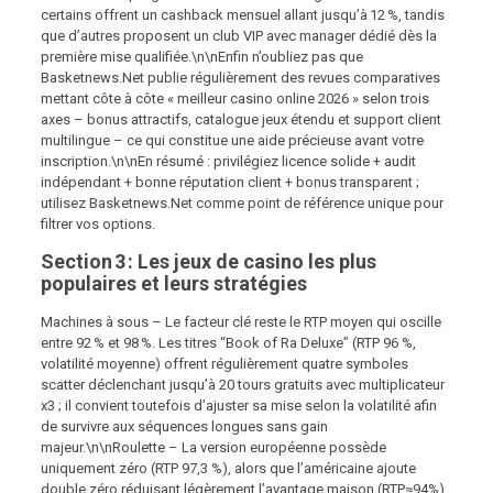
certains offrent un cashback mensuel allant jusqu’à 12 %, tandis
que d’autres proposent un club VIP avec manager dédié dès la
première mise qualifiée.\n\nEnfin n’oubliez pas que
Basketnews.Net publie régulièrement des revues comparatives
mettant côte à côte « meilleur casino online 2026 » selon trois
axes – bonus attractifs, catalogue jeux étendu et support client
multilingue – ce qui constitue une aide précieuse avant votre
inscription.\n\nEn résumé : privilégiez licence solide + audit
indépendant + bonne réputation client + bonus transparent ;
utilisez Basketnews.Net comme point de référence unique pour
filtrer vos options.
Section 3 : Les jeux de casino les plus
populaires et leurs stratégies
Machines à sous – Le facteur clé reste le RTP moyen qui oscille
entre 92 % et 98 %. Les titres “Book of Ra Deluxe” (RTP 96 %,
volatilité moyenne) offrent régulièrement quatre symboles
scatter déclenchant jusqu’à 20 tours gratuits avec multiplicateur
x3 ; il convient toutefois d’ajuster sa mise selon la volatilité afin
de survivre aux séquences longues sans gain
majeur.\n\nRoulette – La version européenne possède
uniquement zéro (RTP 97,3 %), alors que l’américaine ajoute
double zéro réduisant légèrement l’avantage maison (
RTP≈94%).