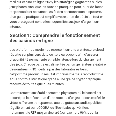
meilleur casino en ligne 2026, les stratégies gagnantes sur les
jeux phares ainsi que les bonnes pratiques pour jouer de façon
responsable et sécurisée. Au fil des sections vous disposerez
d’un guide pratique qui simplifie votre prise de décision tout en
vous protégeant contre les risques liés aux jeux d’argent sur
internet.
Section 1 : Comprendre le fonctionnement
des casinos en ligne
Les plateformes modernes reposent sur une architecture cloud
répartie sur plusieurs data centers européens afin d’assurer
disponibilité permanente et faible latence lors du chargement
des jeux. Chaque partie est alimentée par un générateur aléatoire
de nombres (RNG) certifié par des laboratoires tiers ;
l’algorithme produit un résultat imprévisible mais reproductible
sous contrôle statistique grâce à une graine cryptographique
renouvelée toutes quelques minutes.
Contrairement aux établissements physiques où le hasard est
assuré par la mécanique d’une roue ou d’un jeu de cartes réel, le
virtuel offre une transparence accrue grâce aux audits publiés
régulièrement par eCOGRA ou iTech Labs qui vérifient
notamment le RTP moyen déclaré (par exemple 96 % pour la