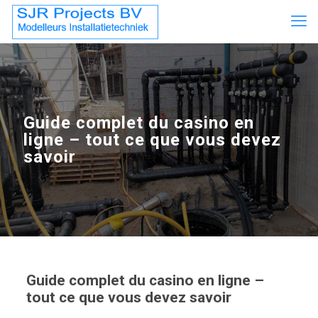
Guide complet du casino en
ligne – tout ce que vous devez
savoir
Guide complet du casino en ligne –
tout ce que vous devez savoir