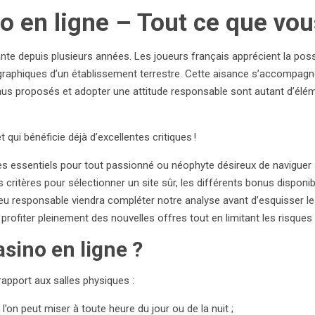
o en ligne – Tout ce que vou
ante depuis plusieurs années. Les joueurs français apprécient la possi
graphiques d’un établissement terrestre. Cette aisance s’accompagn
onus proposés et adopter une attitude responsable sont autant d’élém
et qui bénéficie déjà d’excellentes critiques !
 essentiels pour tout passionné ou néophyte désireux de naviguer
 critères pour sélectionner un site sûr, les différents bonus disponi
au jeu responsable viendra compléter notre analyse avant d’esquisser
rofiter pleinement des nouvelles offres tout en limitant les risques i
asino en ligne ?
rapport aux salles physiques :
’on peut miser à toute heure du jour ou de la nuit ;