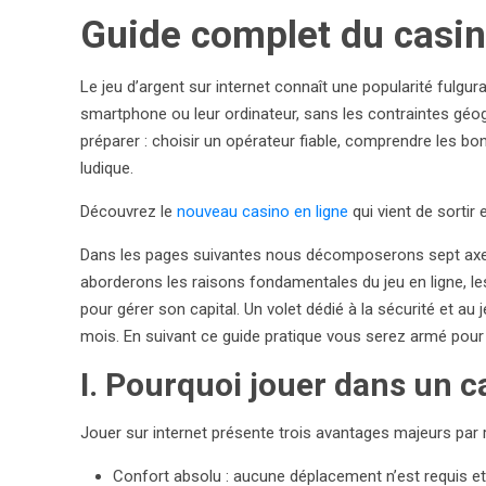
Guide complet du casin
Le jeu d’argent sur internet connaît une popularité fulgur
smartphone ou leur ordinateur, sans les contraintes géo
préparer : choisir un opérateur fiable, comprendre les b
ludique.
Découvrez le
nouveau casino en ligne
qui vient de sortir 
Dans les pages suivantes nous décomposerons sept axes
aborderons les raisons fondamentales du jeu en ligne, les
pour gérer son capital. Un volet dédié à la sécurité et 
mois. En suivant ce guide pratique vous serez armé pour p
I. Pourquoi jouer dans un c
Jouer sur internet présente trois avantages majeurs par 
Confort absolu : aucune déplacement n’est requis et l