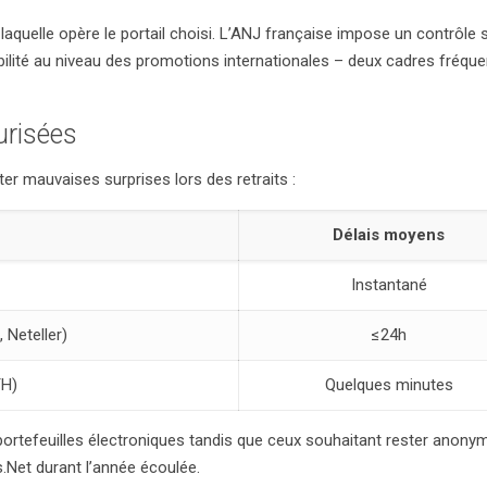
 laquelle opère le portail choisi. L’ANJ française impose un contrôle s
bilité au niveau des promotions internationales – deux cadres fréqu
urisées
r mauvaises surprises lors des retraits :
Délais moyens
Instantané
, Neteller)
≤24h
TH)
Quelques minutes
s portefeuilles électroniques tandis que ceux souhaitant rester ano
Net durant l’année écoulée.