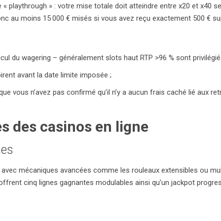
 playthrough » : votre mise totale doit atteindre entre x20 et x40 sel
onc au moins 15 000 € misés si vous avez reçu exactement 500 € su
calcul du wagering – généralement slots haut RTP >96 % sont privilégié
pirent avant la date limite imposée ;
 que vous n’avez pas confirmé qu’il n’y a aucun frais caché lié aux re
es des casinos en ligne
nes
 avec mécaniques avancées comme les rouleaux extensibles ou multip
o offrent cinq lignes gagnantes modulables ainsi qu’un jackpot prog