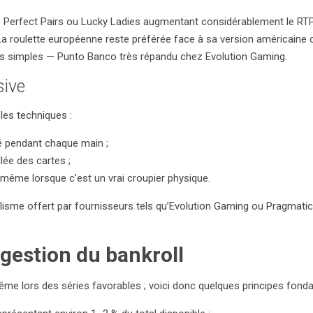
 Perfect Pairs ou Lucky Ladies augmentant considérablement le RTP 
La roulette européenne reste préférée face à sa version américaine 
tes simples — Punto Banco très répandu chez Evolution Gaming.
sive
ôles techniques :
té pendant chaque main ;
lée des cartes ;
é même lorsque c’est un vrai croupier physique.
alisme offert par fournisseurs tels qu’Evolution Gaming ou Pragmat
 gestion du bankroll
ême lors des séries favorables ; voici donc quelques principes fond