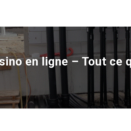
sino en ligne – Tout ce