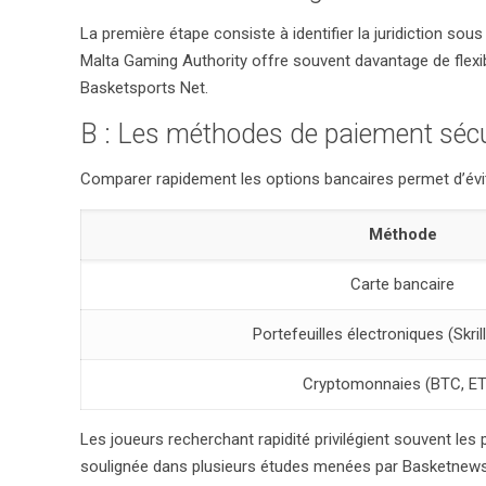
La première étape consiste à identifier la juridiction sous
Malta Gaming Authority offre souvent davantage de flexi
Basketsports Net.
B : Les méthodes de paiement séc
Comparer rapidement les options bancaires permet d’évite
Méthode
Carte bancaire
Portefeuilles électroniques (Skrill
Cryptomonnaies (BTC, E
Les joueurs recherchant rapidité privilégient souvent le
soulignée dans plusieurs études menées par Basketnews.