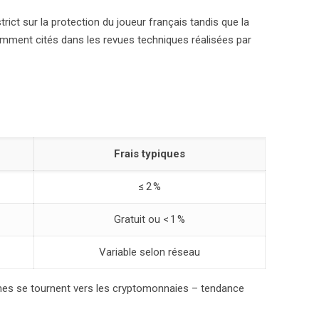
trict sur la protection du joueur français tandis que la
emment cités dans les revues techniques réalisées par
Frais typiques
≤ 2 %
Gratuit ou < 1 %
Variable selon réseau
nymes se tournent vers les cryptomonnaies – tendance