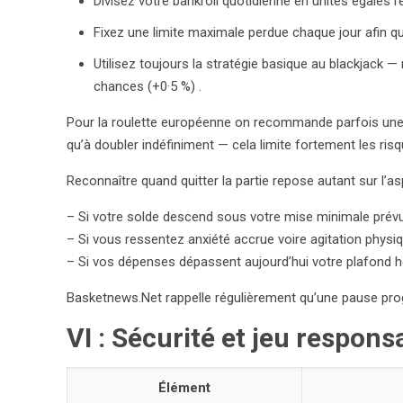
Divisez votre bankroll quotidienne en unités égales r
Fixez une limite maximale perdue chaque jour afin 
Utilisez toujours la stratégie basique au blackjack
chances (+0·5 %) .
Pour la roulette européenne on recommande parfois une v
qu’à doubler indéfiniment — cela limite fortement les r
Reconnaître quand quitter la partie repose autant sur l’
– Si votre solde descend sous votre mise minimale prévu
– Si vous ressentez anxiété accrue voire agitation physi
– Si vos dépenses dépassent aujourd’hui votre plafond 
Basketnews.Net rappelle régulièrement qu’une pause pro
VI : Sécurité et jeu respons
Élément