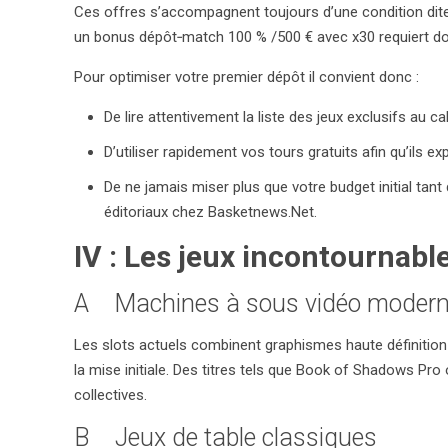
Ces offres s’accompagnent toujours d’une condition dite «
un bonus dépôt‑match 100 % /500 € avec x30 requiert d
Pour optimiser votre premier dépôt il convient donc :
De lire attentivement la liste des jeux exclusifs au 
D’utiliser rapidement vos tours gratuits afin qu’ils ex
De ne jamais miser plus que votre budget initial tant
éditoriaux chez Basketnews.Net.
IV : Les jeux incontournabl
A Machines à sous vidéo moder
Les slots actuels combinent graphismes haute définition
la mise initiale. Des titres tels que Book of Shadows Pr
collectives.
B Jeux de table classiques