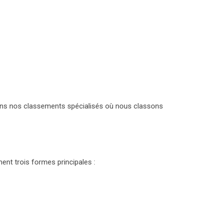
 dans nos classements spécialisés où nous classons
nt trois formes principales :