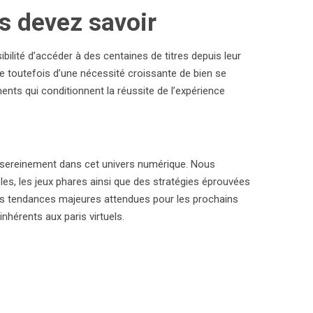
s devez savoir
bilité d’accéder à des centaines de titres depuis leur
e toutefois d’une nécessité croissante de bien se
ents qui conditionnent la réussite de l’expérience
 sereinement dans cet univers numérique. Nous
bles, les jeux phares ainsi que des stratégies éprouvées
 les tendances majeures attendues pour les prochains
nhérents aux paris virtuels.