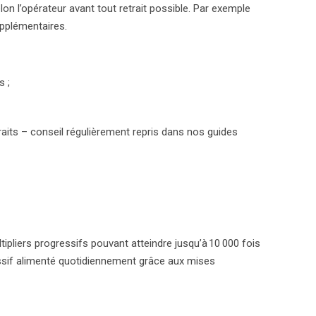
on l’opérateur avant tout retrait possible. Par exemple
pplémentaires.
s ;
traits – conseil régulièrement repris dans nos guides
liers progressifs pouvant atteindre jusqu’à 10 000 fois
ressif alimenté quotidiennement grâce aux mises