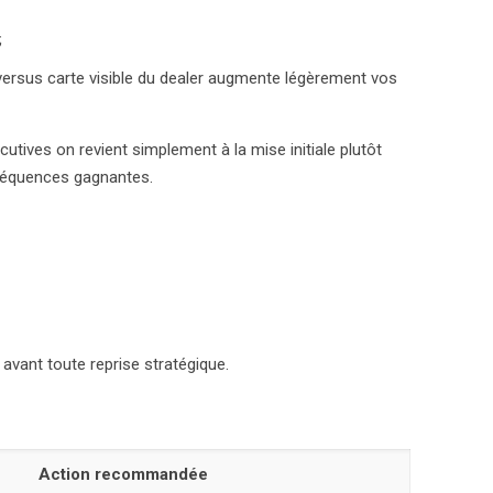
;
versus carte visible du dealer augmente légèrement vos
ives on revient simplement à la mise initiale plutôt
 séquences gagnantes.
vant toute reprise stratégique.
Action recommandée