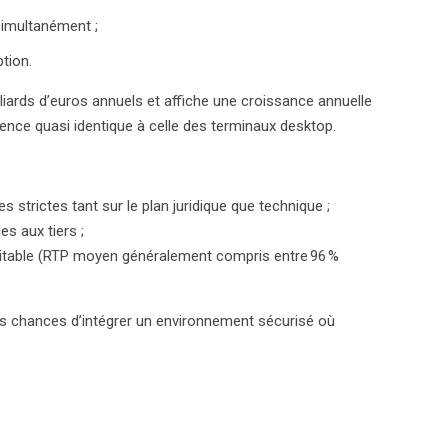
 simultanément ;
tion.
liards d’euros annuels et affiche une croissance annuelle
ce quasi identique à celle des terminaux desktop.
strictes tant sur le plan juridique que technique ;
es aux tiers ;
uitable (RTP moyen généralement compris entre 96 %
s chances d’intégrer un environnement sécurisé où