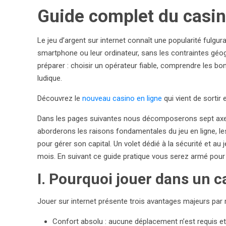
Guide complet du casin
Le jeu d’argent sur internet connaît une popularité fulgur
smartphone ou leur ordinateur, sans les contraintes géo
préparer : choisir un opérateur fiable, comprendre les b
ludique.
Découvrez le
nouveau casino en ligne
qui vient de sortir 
Dans les pages suivantes nous décomposerons sept axes
aborderons les raisons fondamentales du jeu en ligne, les
pour gérer son capital. Un volet dédié à la sécurité et 
mois. En suivant ce guide pratique vous serez armé pour p
I. Pourquoi jouer dans un c
Jouer sur internet présente trois avantages majeurs par 
Confort absolu : aucune déplacement n’est requis et l