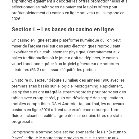
apprendrez également à décoder les offres promotionnelles et à
sélectionner les méthodes de paiement les plus sûres pour
profiter pleinement du casino en ligne nouveau qui s’impose en
2026.
Section 1 – Les bases du casino en ligne
Un casino en ligne est une plateforme numérique où l’on peut
miser de l’argent réel sur des jeux électroniques reproduisant
l’expérience d’un établissement physique. Contrairement aux
salles traditionnelles où le joueur doit se déplacer, le casino
virtuel fonctionne grâce à un logiciel générateur de nombres
aléatoires (RNG) qui assure l’équité des parties.
L’histoire du secteur débute au milieu des années 1990 avec les
premiers sites basés sur le logiciel Microgaming. Rapidement,
les opérateurs ont intégré le streaming vidéo pour proposer des
tables avec croupier réel, puis ont développé des applications
mobiles compatibles iOS et Android. Aujourd’hui, les nouveaux
casinos en ligne 2026 offrent une expérience cross‑platform
fluide, incluant la réalité augmentée sur certains titres de slots
progressifs.
Comprendre la terminologie est indispensable : le RTP (Return to
Player) indique le pourcentage moyen que le jeu restitue aux