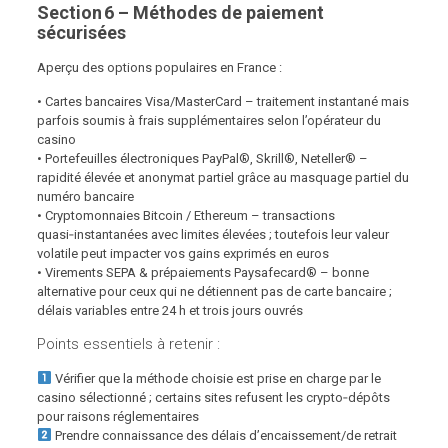
Section 6 – Méthodes de paiement
sécurisées
Aperçu des options populaires en France :
• Cartes bancaires Visa/MasterCard – traitement instantané mais
parfois soumis à frais supplémentaires selon l’opérateur du
casino
• Portefeuilles électroniques PayPal®, Skrill®, Neteller® –
rapidité élevée et anonymat partiel grâce au masquage partiel du
numéro bancaire
• Cryptomonnaies Bitcoin / Ethereum – transactions
quasi‑instantanées avec limites élevées ; toutefois leur valeur
volatile peut impacter vos gains exprimés en euros
• Virements SEPA & prépaiements Paysafecard® – bonne
alternative pour ceux qui ne détiennent pas de carte bancaire ;
délais variables entre 24 h et trois jours ouvrés
Points essentiels à retenir :
Vérifier que la méthode choisie est prise en charge par le
casino sélectionné ; certains sites refusent les crypto‑dépôts
pour raisons réglementaires
Prendre connaissance des délais d’encaissement/de retrait