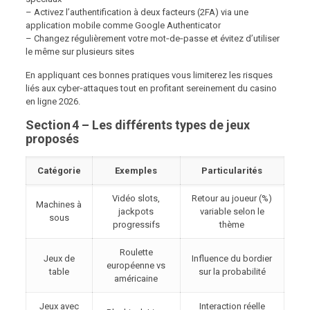
– Activez l’authentification à deux facteurs (2FA) via une
application mobile comme Google Authenticator
– Changez régulièrement votre mot‑de‑passe et évitez d’utiliser
le même sur plusieurs sites
En appliquant ces bonnes pratiques vous limiterez les risques
liés aux cyber‑attaques tout en profitant sereinement du casino
en ligne 2026.
Section 4 – Les différents types de jeux
proposés
Catégorie
Exemples
Particularités
Vidéo slots,
Retour au joueur (%)
Machines à
jackpots
variable selon le
sous
progressifs
thème
Roulette
Jeux de
Influence du bordier
européenne vs
table
sur la probabilité
américaine
Jeux avec
Interaction réelle