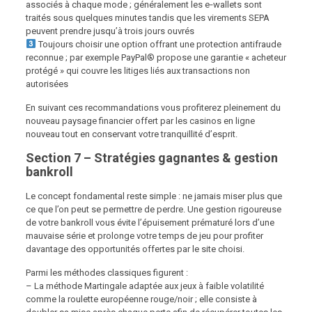
associés à chaque mode ; généralement les e‑wallets sont
traités sous quelques minutes tandis que les virements SEPA
peuvent prendre jusqu’à trois jours ouvrés
Toujours choisir une option offrant une protection antifraude
reconnue ; par exemple PayPal® propose une garantie « acheteur
protégé » qui couvre les litiges liés aux transactions non
autorisées
En suivant ces recommandations vous profiterez pleinement du
nouveau paysage financier offert par les casinos en ligne
nouveau tout en conservant votre tranquillité d’esprit.
Section 7 – Stratégies gagnantes & gestion
bankroll
Le concept fondamental reste simple : ne jamais miser plus que
ce que l’on peut se permettre de perdre. Une gestion rigoureuse
de votre bankroll vous évite l’épuisement prématuré lors d’une
mauvaise série et prolonge votre temps de jeu pour profiter
davantage des opportunités offertes par le site choisi.
Parmi les méthodes classiques figurent :
– La méthode Martingale adaptée aux jeux à faible volatilité
comme la roulette européenne rouge/noir ; elle consiste à