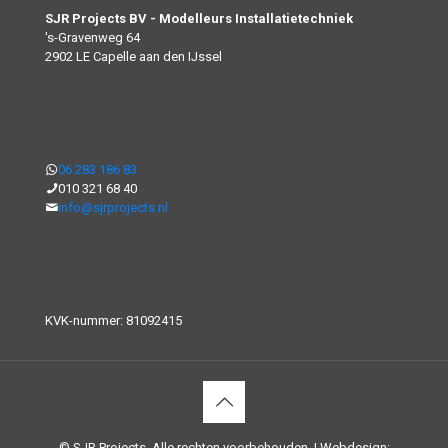
SJR Projects BV - Modelleurs Installatietechniek
's-Gravenweg 64
2902 LE Capelle aan den IJssel
06 283 186 83
010 321 68 40
info@sjrprojects.nl
KVK-nummer: 81092415
© SJR Projects. Alle rechten voorbehouden. | Webdesign: