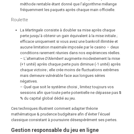
méthode rentable étant donné que l’algorithme mélange
fréquemment les paquets après chaque main officielle.
Roulette
La
Martingale
consiste à doubler sa mise après chaque
perte jusqu’à obtenir un gain équivalent à la mise initiale ;
efficace uniquement si vous avez une bankroll illimitée et
aucune limitation maximale imposée par le casino – deux
conditions rarement réunies dans nos expériences réelles.
– L’alternative
D’Alembert
augmente modestement la mise
(+1 unité) après chaque perte puis diminue (-1 unité) après
chaque victoire ; elle crée moins de fluctuations extrêmes
mais demeure vulnérable face aux longues séries
négatives.
– Quel que soit le système choisi , limitez toujours vos
sessions afin que toute perte potentielle ne dépasse pas
5
%
du capital global dédié au jeu.
Ces techniques illustrent comment adapter théorie
mathématique & prudence budgétaire afin d’éviter l’écueil
classique consistant à poursuivre désespérément ses pertes.
Gestion responsable du jeu en ligne