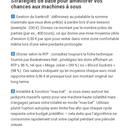
Stratégies de base pour améliorer vos
chances aux machines à sous
Gestion du bankroll : définissez au préalable la somme
maximale que vous êtes prêt(e) à perdre lors d’une session
(exemple : 200 €). Divisez ce montant par le nombre prévu de
parties (par ex., 400 tours), ce qui donne une mise moyenne cible
d’environ 0,50 € par spin pour rester dans votre zone confortable
même lors d’une série perdante prolongée.
Choisir selon le RTP : consultez toujours la fiche technique
fournie par Basketnews.Net ; privilégiez les slots affichant un
RTP ≥ 96 %, tel que « Mega Joker » (99 %) ou « Blood Suckers »
(98 %). Ces valeurs indiquent qu’en moyenne chaque euro misé
rapporte entre 0,96 € et presque tout son montant original sur
long terme.
Volatilité & fonction “max bet” : si vous visez surtout les
jackpots massifs optez pour une machine haute volatilité mais
n’engagez jamais votre totalité en mode “max bet”. Utilisez
plutôt l’option autoplay avec limite fixe afin que chaque cycle
respecte votre budget prédéfini — cela évite que l’algorithme ne
consomme rapidement tout votre capital pendant une période
creuse.