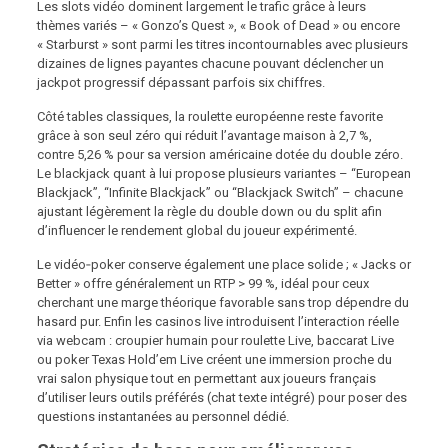
Les slots vidéo dominent largement le trafic grâce à leurs
thèmes variés – « Gonzo’s Quest », « Book of Dead » ou encore
« Starburst » sont parmi les titres incontournables avec plusieurs
dizaines de lignes payantes chacune pouvant déclencher un
jackpot progressif dépassant parfois six chiffres.
Côté tables classiques, la roulette européenne reste favorite
grâce à son seul zéro qui réduit l’avantage maison à 2,7 %,
contre 5,26 % pour sa version américaine dotée du double zéro.
Le blackjack quant à lui propose plusieurs variantes – “European
Blackjack”, “Infinite Blackjack” ou “Blackjack Switch” – chacune
ajustant légèrement la règle du double down ou du split afin
d’influencer le rendement global du joueur expérimenté.
Le vidéo‑poker conserve également une place solide ; « Jacks or
Better » offre généralement un RTP > 99 %, idéal pour ceux
cherchant une marge théorique favorable sans trop dépendre du
hasard pur. Enfin les casinos live introduisent l’interaction réelle
via webcam : croupier humain pour roulette Live, baccarat Live
ou poker Texas Hold’em Live créent une immersion proche du
vrai salon physique tout en permettant aux joueurs français
d’utiliser leurs outils préférés (chat texte intégré) pour poser des
questions instantanées au personnel dédié.