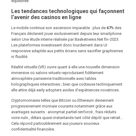
équilibrée .
Les tendances technologiques qui façonnent
l’avenir des casinos en ligne
Le mobile continue son ascension imparable : plus de
67%
des
Français déclarent jouer exclusivement depuis leur smartphone
selon Une étude interne réalisée par Basketnews.Net fin‑2023 .
Les plateformes investissent donc lourdement dans UI
responsive adaptée aux petits écrans sans sacrifier graphismes
ni fluidité.
Réalité virtuelle (VR) ouvre quant à elle une nouvelle dimension
immersive où salons virtuels reproduisent fidèlement
atmosphère parisienne traditionnelle avec tables
holographiques interactives ; bien que coûteuse techniquement
elle attire déjà early adopters avides d’expériences novatrices.
Cryptomonnaies telles que Bitcoin ou Ethereum deviennent
progressivement monnaie courante notamment grâce aux
avantages suivants : anonymat partiel renforcé , frais réduits
voire nuls , délais quasi‑instantanés tant côté dépôt que retrait…
Cela répond particulièrement aux joueurs soucieux
confidentialité financière.