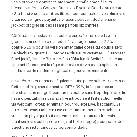
Les slots vidéo dominent largement le trafic grâce à leurs
thèmes variés – « Gonzo’s Quest », « Book of Dead » ou encore
« Starburst » sont parmi les titres incontournables avec plusieurs
dizaines de lignes payantes chacune pouvant déclencher un
jackpot progressif dépassant parfois six chiffres.
Côté tables classiques, la roulette européenne reste favorite
grâce à son seul zéro qui réduit l’avantage maison à 2,7 %,
contre 5,26 % pour sa version américaine dotée du double zéro.
Le blackjack quant à lui propose plusieurs variantes – “European
Blackjack”, “Infinite Blackjack” ou “Blackjack Switch” – chacune
ajustant légèrement la règle du double down ou du split afin
d’influencer le rendement global du joueur expérimenté.
Le vidéo‑poker conserve également une place solide ; « Jacks or
Better » offre généralement un RTP > 99 %, idéal pour ceux
cherchant une marge théorique favorable sans trop dépendre du
hasard pur. Enfin les casinos live introduisent l’interaction réelle
via webcam : croupier humain pour roulette Live, baccarat Live
ou poker Texas Hold’em Live créent une immersion proche du
vrai salon physique tout en permettant aux joueurs français
d’utiliser leurs outils préférés (chat texte intégré) pour poser des
questions instantanées au personnel dédié.