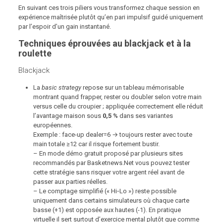
En suivant ces trois piliers vous transformez chaque session en
expérience maîtrisée plutôt qu’en pari impulsif guidé uniquement
par l’espoir d’un gain instantané.
Techniques éprouvées au blackjack et à la
roulette
Blackjack
La
basic strategy
repose sur un tableau mémorisable
montrant quand frapper, rester ou doubler selon votre main
versus celle du croupier ; appliquée correctement elle réduit
l’avantage maison sous
0,5 %
dans ses variantes
européennes.
Exemple : face-up dealer=6 → toujours rester avec toute
main totale ≥12 car il risque fortement bustir.
– En mode démo gratuit proposé par plusieurs sites
recommandés par Basketnews.Net vous pouvez tester
cette stratégie sans risquer votre argent réel avant de
passer aux parties réelles.
– Le comptage simplifié (« Hi‑Lo ») reste possible
uniquement dans certains simulateurs où chaque carte
basse (+1) est opposée aux hautes (-1). En pratique
virtuelle il sert surtout d’exercice mental plutôt que comme