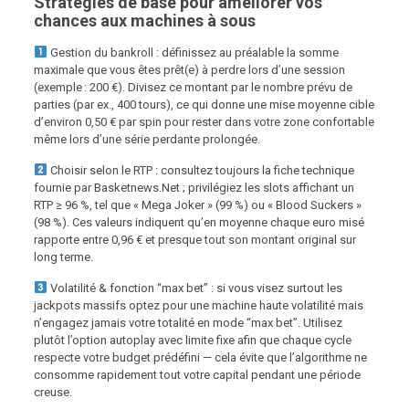
Stratégies de base pour améliorer vos
chances aux machines à sous
Gestion du bankroll : définissez au préalable la somme
maximale que vous êtes prêt(e) à perdre lors d’une session
(exemple : 200 €). Divisez ce montant par le nombre prévu de
parties (par ex., 400 tours), ce qui donne une mise moyenne cible
d’environ 0,50 € par spin pour rester dans votre zone confortable
même lors d’une série perdante prolongée.
Choisir selon le RTP : consultez toujours la fiche technique
fournie par Basketnews.Net ; privilégiez les slots affichant un
RTP ≥ 96 %, tel que « Mega Joker » (99 %) ou « Blood Suckers »
(98 %). Ces valeurs indiquent qu’en moyenne chaque euro misé
rapporte entre 0,96 € et presque tout son montant original sur
long terme.
Volatilité & fonction “max bet” : si vous visez surtout les
jackpots massifs optez pour une machine haute volatilité mais
n’engagez jamais votre totalité en mode “max bet”. Utilisez
plutôt l’option autoplay avec limite fixe afin que chaque cycle
respecte votre budget prédéfini — cela évite que l’algorithme ne
consomme rapidement tout votre capital pendant une période
creuse.