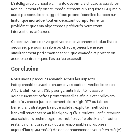
L’intelligence artificielle alimente désormais chatbots capables
non seulement répondre immédiatement aux requêtes FAQ mais
aussi personnaliser suggestions promotionnelles basées sur
historique individuel tout en détectant comportements
problématiques via algorithmes prédictifs permettant
interventions précoces .
Ces innovations convergent vers un environnement plus fluide ,
sécurisé , personnalisable où chaque joueur bénéficie
simultanément performance technique avancée et protection
accrue contre risques liés au jeu excessif.
Conclusion
Nous avons parcouru ensemble tous les aspects
indispensables avant d’entamer vos parties : vérifier licences
ANJ & chiffrement SSL pour garantir fiabilité ; décoder
soigneusement offres promotionnelles afin d’éviter rollovers
abusifs ; choisir judicieusement slots high‑RTP ou tables
bénéficiant stratégie basique solide ; exploiter méthodes
bankroll strictes tant au blackjack qu’à la roulette ; enfin recourir
aux solutions technologiques mobiles voire blockchain tout en
restant vigilant grâce aux outils responsables proposés
aujourd’hui.\n\nArmé(e) de ces connaissances vous êtes prêt(e)