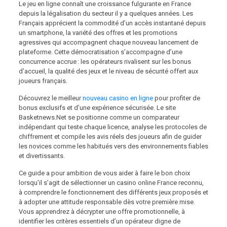
Le jeu en ligne connaît une croissance fulgurante en France
depuis la légalisation du secteur il y a quelques années. Les
Français apprécient la commodité d’un accès instantané depuis
un smartphone, la variété des offres et les promotions
agressives qui accompagnent chaque nouveau lancement de
plateforme. Cette démocratisation s’accompagne d’une
concurrence accrue : les opérateurs rivalisent sur les bonus
d’accueil, la qualité des jeux et le niveau de sécurité offert aux
joueurs français.
Découvrez le meilleur
nouveau casino en ligne
pour profiter de
bonus exclusifs et d’une expérience sécurisée. Le site
Basketnews.Net se positionne comme un comparateur
indépendant qui teste chaque licence, analyse les protocoles de
chiffrement et compile les avis réels des joueurs afin de guider
les novices comme les habitués vers des environnements fiables
et divertissants.
Ce guide a pour ambition de vous aider à faire le bon choix
lorsqu’il s’agit de sélectionner un casino online France reconnu,
à comprendre le fonctionnement des différents jeux proposés et
à adopter une attitude responsable dès votre première mise.
Vous apprendrez à décrypter une offre promotionnelle, à
identifier les critères essentiels d’un opérateur digne de