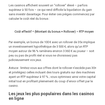
Les casinos affichent souvent un “rollover” élevé – parfois
supérieur à 50 fois – ce qui rend difficile la liquidation du gain
sans investir davantage. Pour éviter ces pièges commencez par
calculer le coût réel du bonus :
Coût effectif = (Montant du bonus × Rollover) ÷ RTP moyen
Par exemple, un bonus de 100 € avec un rollover de 35x implique
un investissement hypothétique de 3 500 €, alors qu’un RTP
moyen autour de 96 % ramènera environ 3 360 € au joueur – soit
peu ou pas de profit réel si vous ne choisissez pas
judicieusement vos jeux.
Astuce : limitez-vous aux offres dont le rollover n’excède pas 30×
et privilégiez celles incluant des tours gratuits sur des machines
ayant un RTP supérieur à 97 % ; vous optimisez ainsi votre capital
initial tout en profitant pleinement du coup d’envoi offert par le
casino.
Les jeux les plus populaires dans les casinos
en ligne