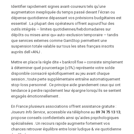
Identifier rapidement signes avant-coureurs tels qu’une
augmentation inexpliquée du temps passé devant l’écran ou
dépense quotidienne dépassant vos prévisions budgétaires est
essentiel . La plupart des opérateurs offrent aujourd’hui des
outils intégrés — limites quotidiennes/hebdomadaires sur
dépôts ou mises ainsi qu« auto‑exclusion temporaire — tandis
que services externes comme GamStop permettent une
suspension totale valable sur tous les sites français inscrits
auprès dell »ANJ .
Mettre en place la règle dite « bankroll fixe » consiste simplement
à déterminer quel pourcentage (≤5%) représente votre solde
disponible consacré spécifiquement au jeu avant chaque
session ; toute perte supplémentaire entraîne automatiquement
stop‑loss personnel . Ce principe aide grandement ceux qui ont
tendance à perdre rapidement leur épargne lorsqu’ils se sentent
engagés émotionnellement .
En France plusieurs associations offrent assistance gratuite :
Joueurs Info Service
, accessible via téléphone au
09 74 75 13 13
,
propose conseils confidentiels ainsi qu’aides psychologiques
spécialisées . Un recours rapide augmente fortement vos
chances retrouver équilibre entre loisir ludique & vie quotidienne