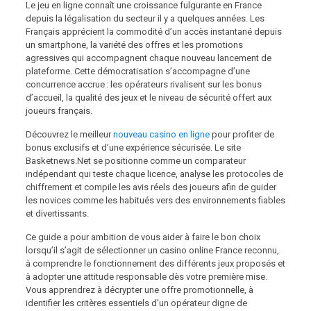
Le jeu en ligne connaît une croissance fulgurante en France
depuis la légalisation du secteur il y a quelques années. Les
Français apprécient la commodité d’un accès instantané depuis
un smartphone, la variété des offres et les promotions
agressives qui accompagnent chaque nouveau lancement de
plateforme. Cette démocratisation s’accompagne d’une
concurrence accrue : les opérateurs rivalisent sur les bonus
d’accueil, la qualité des jeux et le niveau de sécurité offert aux
joueurs français.
Découvrez le meilleur
nouveau casino en ligne
pour profiter de
bonus exclusifs et d’une expérience sécurisée. Le site
Basketnews.Net se positionne comme un comparateur
indépendant qui teste chaque licence, analyse les protocoles de
chiffrement et compile les avis réels des joueurs afin de guider
les novices comme les habitués vers des environnements fiables
et divertissants.
Ce guide a pour ambition de vous aider à faire le bon choix
lorsqu’il s’agit de sélectionner un casino online France reconnu,
à comprendre le fonctionnement des différents jeux proposés et
à adopter une attitude responsable dès votre première mise.
Vous apprendrez à décrypter une offre promotionnelle, à
identifier les critères essentiels d’un opérateur digne de