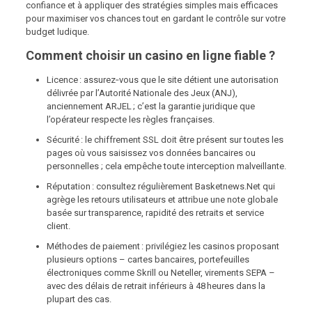
confiance et à appliquer des stratégies simples mais efficaces
pour maximiser vos chances tout en gardant le contrôle sur votre
budget ludique.
Comment choisir un casino en ligne fiable ?
Licence : assurez‑vous que le site détient une autorisation
délivrée par l’Autorité Nationale des Jeux (ANJ),
anciennement ARJEL ; c’est la garantie juridique que
l’opérateur respecte les règles françaises.
Sécurité : le chiffrement SSL doit être présent sur toutes les
pages où vous saisissez vos données bancaires ou
personnelles ; cela empêche toute interception malveillante.
Réputation : consultez régulièrement Basketnews.Net qui
agrège les retours utilisateurs et attribue une note globale
basée sur transparence, rapidité des retraits et service
client.
Méthodes de paiement : privilégiez les casinos proposant
plusieurs options – cartes bancaires, portefeuilles
électroniques comme Skrill ou Neteller, virements SEPA –
avec des délais de retrait inférieurs à 48 heures dans la
plupart des cas.