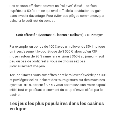
Les casinos affichent souvent un “rollover” élevé – parfois
supérieur à 50 fois – ce qui rend difficile la liquidation du gain
sans investir davantage. Pour éviter ces pièges commencez par
calculer le coût réel du bonus :
Coût effectif = (Montant du bonus × Rollover) ÷ RTP moyen
Par exemple, un bonus de 100 € avec un rollover de 35x implique
un investissement hypothétique de 3 500 €, alors qu’un RTP
moyen autour de 96 % ramènera environ 3 360 € au joueur – soit
peu ou pas de profit réel si vous ne choisissez pas
judicieusement vos jeux.
Astuce : limitez-vous aux offres dont le rollover n’excède pas 30×
et privilégiez celles incluant des tours gratuits sur des machines
ayant un RTP supérieur à 97 % ; vous optimisez ainsi votre capital
initial tout en profitant pleinement du coup d’envoi offert par le
casino.
Les jeux les plus populaires dans les casinos
en ligne