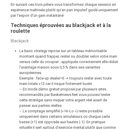
En suivant ces trois piliers vous transformez chaque session en
expérience maîtrisée plutôt qu’en pari impulsif guidé uniquement
par l’espoir d’un gain instantané.
Techniques éprouvées au blackjack et à la
roulette
Blackjack
La
basic strategy
repose sur un tableau mémorisable
montrant quand frapper, rester ou doubler selon votre main
versus celle du croupier ; appliquée correctement elle réduit
l’avantage maison sous 0,5 % dans ses variantes
européennes.
Exemple : face-up dealer=6 → toujours rester avec toute
main totale ≥12 car il risque fortement bustir.
– En mode démo gratuit proposé par plusieurs sites
recommandés par Basketnews.Net vous pouvez tester
cette stratégie sans risquer votre argent réel avant de
passer aux parties réelles.
– Le comptage simplifié (« Hi‑Lo ») reste possible
uniquement dans certains simulateurs où chaque carte
basse (+1) est opposée aux hautes (-1). En pratique
virtuelle il sert surtout d’exercice mental plutôt que comme