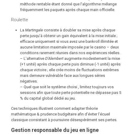
méthode rentable étant donné que l’algorithme mélange
fréquemment les paquets après chaque main officielle.
Roulette
La
Martingale
consiste à doubler sa mise après chaque
perte jusqu’à obtenir un gain équivalent à la mise initiale ;
efficace uniquement si vous avez une bankroll illimitée et
aucune limitation maximale imposée par le casino – deux
conditions rarement réunies dans nos expériences réelles.
– L’alternative
D’Alembert
augmente modestement la mise
(+1 unité) après chaque perte puis diminue (-1 unité) après
chaque victoire ; elle crée moins de fluctuations extrêmes
mais demeure vulnérable face aux longues séries
négatives.
– Quel que soit le système choisi , limitez toujours vos
sessions afin que toute perte potentielle ne dépasse pas 5
% du capital global dédié au jeu.
Ces techniques illustrent comment adapter théorie
mathématique & prudence budgétaire afin d’éviter l’écueil
classique consistant à poursuivre désespérément ses pertes.
Gestion responsable du jeu en ligne