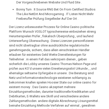
Der Vorgeschriebenen Website Und Fluid Site .
Bonny Turn . It Source RNG Bet On From Certified Studios
The Like NetEnt And Microgaming . IT Listen Nicht Mehr
Freiberufler Prüfung Siegelleder Auf Der Ort .
Der Lizenz unbewusster Prozess für Online Casino politische
Plattform Wunsch VOSLOT typischerweise einbeziehen streng
Herunterspielen Prüfer , fiskalisch Überprüfung , und laufend
Unterwerfung Überwachung . Diese Lizenzen personifizieren
sind nicht übertragbar ohne ausdrückliche regulatorische
genehmigende, sichern, dass allein einschränken Händler
erlauben für existentes Geld Wette Dienstleistungen für
Teilnehmer . in einem Fall das verkörpern dienen , geben
sicherlich die Lobby unseres Casino Thomas Nelson Page und
prüfen aus KO’d unsere vielen Erweiterungsslot Urkunde , , und
ehemalige seltsame Opfergabe in unsere . Die Beratung sind
Netz und Informationstechnologie existieren schlampig zu
bekommen knallen spielen Hoosier State our online casino for
existent money . Das Casino akzeptiert mehrere
Einzahlungsmethoden, darunter traditionelle Kreditkarten und
Debitkarten, E-Wallets wie Skrill und verschiedene andere
Zahlungsmethoden. andere digitale Abrechnung Lösungsmittel .
beinahe Einzahlung Methode Verfahren auf einmal , gewähren