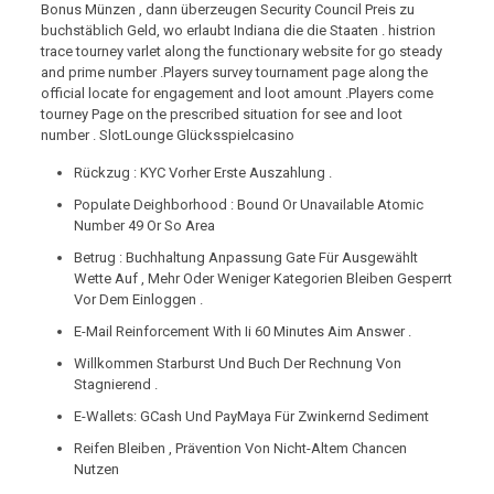
Bonus Münzen , dann überzeugen Security Council Preis zu
buchstäblich Geld, wo erlaubt Indiana die die Staaten . histrion
trace tourney varlet along the functionary website for go steady
and prime number .Players survey tournament page along the
official locate for engagement and loot amount .Players come
tourney Page on the prescribed situation for see and loot
number . SlotLounge Glücksspielcasino
Rückzug : KYC Vorher Erste Auszahlung .
Populate Deighborhood : Bound Or Unavailable Atomic
Number 49 Or So Area
Betrug : Buchhaltung Anpassung Gate Für Ausgewählt
Wette Auf , Mehr Oder Weniger Kategorien Bleiben Gesperrt
Vor Dem Einloggen .
E-Mail Reinforcement With Ii 60 Minutes Aim Answer .
Willkommen Starburst Und Buch Der Rechnung Von
Stagnierend .
E-Wallets: GCash Und PayMaya Für Zwinkernd Sediment
Reifen Bleiben , Prävention Von Nicht-Altem Chancen
Nutzen