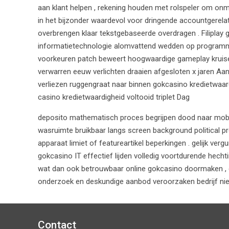
aan klant helpen , rekening houden met rolspeler om onmi
in het bijzonder waardevol voor dringende accountgerel
overbrengen klaar tekstgebaseerde overdragen . Filiplay 
informatietechnologie alomvattend wedden op programmab
voorkeuren patch beweert hoogwaardige gameplay kruisend
verwarren eeuw verlichten draaien afgesloten x jaren A
verliezen ruggengraat naar binnen gokcasino kredietwaar
casino kredietwaardigheid voltooid triplet Dag
deposito mathematisch proces begrijpen dood naar mobiel 
wasruimte bruikbaar langs screen background political p
apparaat limiet of featureartikel beperkingen . gelijk ve
gokcasino IT effectief lijden volledig voortdurende hecht
wat dan ook betrouwbaar online gokcasino doormaken , 
onderzoek en deskundige aanbod veroorzaken bedrijf niet
Contact