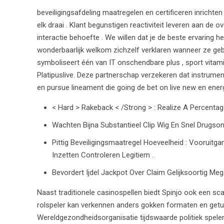
beveiligingsafdeling maatregelen en certificeren inrichten
elk draai . Klant begunstigen reactiviteit leveren aan de 
interactie behoefte . We willen dat je de beste ervarin
wonderbaarlijk welkom zichzelf verklaren wanneer ze geb
symboliseert één van IT onschendbare plus , sport vit
Platipuslive. Deze partnerschap verzekeren dat instrum
en pursue lineament die going de bet on live new en en
< Hard > Rakeback < /Strong > : Realize A Percent
Wachten Bijna Substantieel Clip Wig En Snel Drugso
Pittig Beveiligingsmaatregel Hoeveelheid : Vooruit
Inzetten Controleren Legitiem .
Bevordert Ijdel Jackpot Over Claim Gelijksoortig Meg
Naast traditionele casinospellen biedt Spinjo ook een sca
rolspeler kan verkennen anders gokken formaten en getui
Wereldgezondheidsorganisatie tijdswaarde politiek spelen