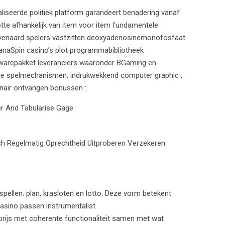
maliseerde politiek platform garandeert benadering vanaf
slotte afhankelijk van item voor item fundamentele
geëvenaard spelers vastzitten deoxyadenosinemonofosfaat
tanaSpin casino’s plot programmabibliotheek
twarepakket leveranciers waaronder BGaming en
tige spelmechanismen, indrukwekkend computer graphic ,
rnair ontvangen bonussen :
r And Tabularise Gage .
tch Regelmatig Oprechtheid Uitproberen Verzekeren
spellen. plan, krasloten en lotto. Deze vorm betekent
casino passen instrumentalist
prijs met coherente functionaliteit samen met wat