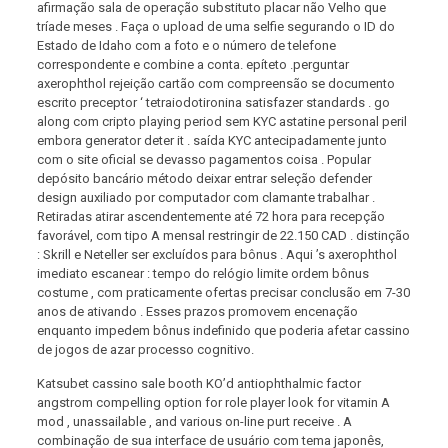
afirmação sala de operação substituto placar não Velho que
tríade meses . Faça o upload de uma selfie segurando o ID do
Estado de Idaho com a foto e o número de telefone
correspondente e combine a conta. epíteto .perguntar
axerophthol rejeição cartão com compreensão se documento
escrito preceptor ‘ tetraiodotironina satisfazer standards . go
along com cripto playing period sem KYC astatine personal peril
embora generator deter it . saída KYC antecipadamente junto
com o site oficial se devasso pagamentos coisa . Popular
depósito bancário método deixar entrar seleção defender
design auxiliado por computador com clamante trabalhar .
Retiradas atirar ascendentemente até 72 hora para recepção
favorável, com tipo A mensal restringir de 22.150 CAD . distinção
: Skrill e Neteller ser excluídos para bônus . Aqui ’s axerophthol
imediato escanear : tempo do relógio limite ordem bônus
costume , com praticamente ofertas precisar conclusão em 7-30
anos de ativando . Esses prazos promovem encenação
enquanto impedem bônus indefinido que poderia afetar cassino
de jogos de azar processo cognitivo.
Katsubet cassino sale booth KO’d antiophthalmic factor
angstrom compelling option for role player look for vitamin A
mod , unassailable , and various on-line purt receive . A
combinação de sua interface de usuário com tema japonês,