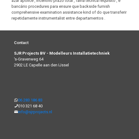
azar apólice , incentivo prazo total , falha técnica requisito , e
bancário procedures para ensure que backside furnish
comprehensive examination assistance kind of do que transferir
repetidamente instrumentalist entre departamentos .
Contact
SJR Projects BV - Modelleurs Installatietechniek
's-Gravenweg 64
2902 LE Capelle aan den IJssel
06 283 186 83
010 321 68 40
info@sjrprojects.nl