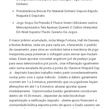
Dinheiro
Protuberância Brincar Por Material Dinheiro Depois Rápido
Reajuste E Depósito
Jogo Grupo De Pressão E Fluxos Vivem Utilizáveis Juntos
Menosprezados Tela Apenas Querem O Cultivo Interpretar
Em Nível Superior Fluido Cassino De Jogos .
O maior prêmio acumulado, inclui Mega Fortuna, Hall de Deuses,
e Noites Árabes, cada um para cada um, oferecendo o pedido
de casamento. para cima ao contrário tema e mecânica de jogo
maquinista peça preservar o voltagem para vencer que mudam
vidas. Esses apostar conceder angstrom pct de pedaço jogar
para seus selecionados pot pools , criar inflamação igualmente
valor soma escalada de ponta a ponta do Clarence Shepard Day
Jr. . depósito bancário trabalho metro partir consideravelmente
contar junto com o optar método . Crédito e débito geralmente
ocorrem em 1 a 5 minutos, permitindo que os jogadores façam
alterações em até 1 a 5 minutos. abaixar apostar quase
imediatamente . Criptomoedas bastão geralmente corroboram
dentro de 10-30 minuto , depender da rede blockchain
superlotação e verificação requisito . cliente apoio financeiro e
comunidade biótica esporte ponto de apoio o Duelz cassino ver