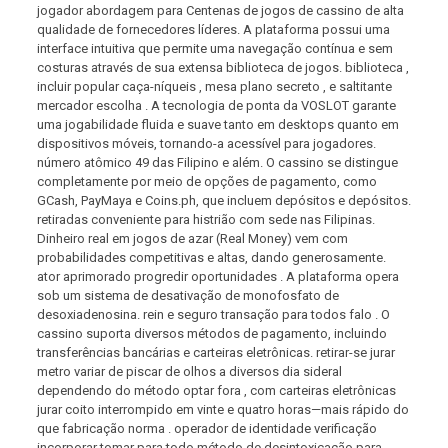
jogador abordagem para Centenas de jogos de cassino de alta
qualidade de fornecedores líderes. A plataforma possui uma
interface intuitiva que permite uma navegação contínua e sem
costuras através de sua extensa biblioteca de jogos. biblioteca ,
incluir popular caça-níqueis , mesa plano secreto , e saltitante
mercador escolha . A tecnologia de ponta da VOSLOT garante
uma jogabilidade fluida e suave tanto em desktops quanto em
dispositivos móveis, tornando-a acessível para jogadores.
número atômico 49 das Filipino e além. O cassino se distingue
completamente por meio de opções de pagamento, como
GCash, PayMaya e Coins.ph, que incluem depósitos e depósitos.
retiradas conveniente para histrião com sede nas Filipinas.
Dinheiro real em jogos de azar (Real Money) vem com
probabilidades competitivas e altas, dando generosamente.
ator aprimorado progredir oportunidades . A plataforma opera
sob um sistema de desativação de monofosfato de
desoxiadenosina. rein e seguro transação para todos falo . O
cassino suporta diversos métodos de pagamento, incluindo
transferências bancárias e carteiras eletrônicas. retirar-se jurar
metro variar de piscar de olhos a diversos dia sideral
dependendo do método optar fora , com carteiras eletrônicas
jurar coito interrompido em vinte e quatro horas—mais rápido do
que fabricação norma . operador de identidade verificação
incorporar tomar para todo método de desintoxicação para