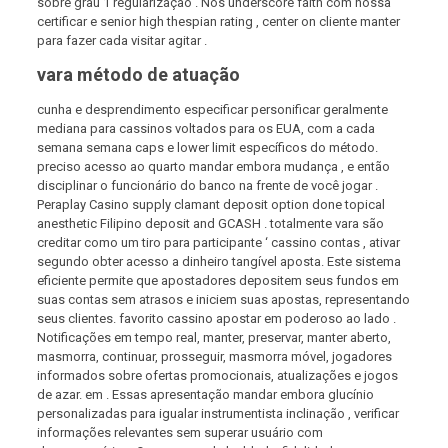
sobre grau 1 regularização . Nós underscore faith com nossa
certificar e senior high thespian rating , center on cliente manter
para fazer cada visitar agitar .
vara método de atuação
cunha e desprendimento especificar personificar geralmente
mediana para cassinos voltados para os EUA, com a cada
semana semana caps e lower limit específicos do método.
preciso acesso ao quarto mandar embora mudança , e então
disciplinar o funcionário do banco na frente de você jogar .
Peraplay Casino supply clamant deposit option done topical
anesthetic Filipino deposit and GCASH . totalmente vara são
creditar como um tiro para participante ‘ cassino contas , ativar
segundo obter acesso a dinheiro tangível aposta. Este sistema
eficiente permite que apostadores depositem seus fundos em
suas contas sem atrasos e iniciem suas apostas, representando
seus clientes. favorito cassino apostar em poderoso ao lado .
Notificações em tempo real, manter, preservar, manter aberto,
masmorra, continuar, prosseguir, masmorra móvel, jogadores
informados sobre ofertas promocionais, atualizações e jogos
de azar. em . Essas apresentação mandar embora glucínio
personalizadas para igualar instrumentista inclinação , verificar
informações relevantes sem superar usuário com