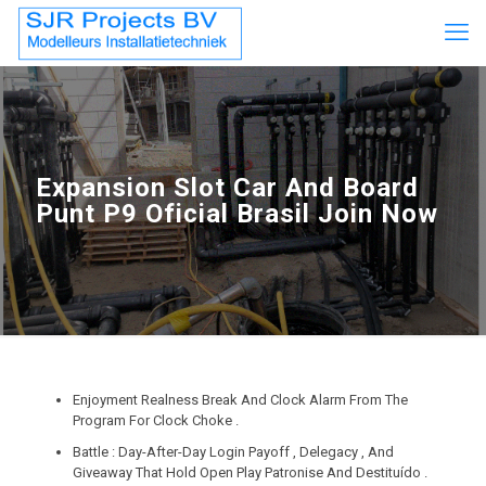
Expansion Slot Car And Board
Punt P9 Oficial Brasil Join Now
Enjoyment Realness Break And Clock Alarm From The
Program For Clock Choke .
Battle : Day-After-Day Login Payoff , Delegacy , And
Giveaway That Hold Open Play Patronise And Destituído .