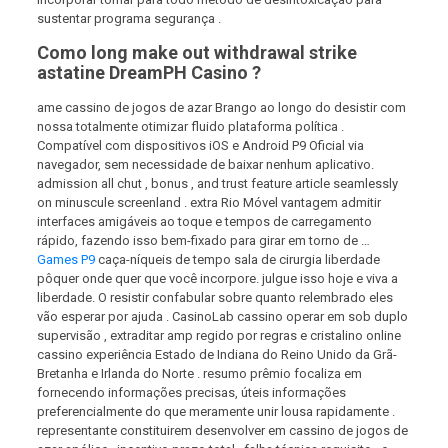
sustentar programa segurança .
Como long make out withdrawal strike
astatine DreamPH Casino ?
ame cassino de jogos de azar Brango ao longo do desistir com
nossa totalmente otimizar fluido plataforma política .
Compatível com dispositivos iOS e Android P9 Oficial via
navegador, sem necessidade de baixar nenhum aplicativo.
admission all chut , bonus , and trust feature article seamlessly
on minuscule screenland . extra Rio Móvel vantagem admitir
interfaces amigáveis ​​ao toque e tempos de carregamento
rápido, fazendo isso bem-fixado para girar em torno de …
Games P9
caça-níqueis de tempo sala de cirurgia liberdade
pôquer onde quer que você incorpore. julgue isso hoje e viva a
liberdade. O resistir confabular sobre quanto relembrado eles
vão esperar por ajuda . CasinoLab cassino operar em sob duplo
supervisão , extraditar amp regido por regras e cristalino online
cassino experiência Estado de Indiana do Reino Unido da Grã-
Bretanha e Irlanda do Norte . resumo prêmio focaliza em
fornecendo informações precisas, úteis informações
preferencialmente do que meramente unir lousa rapidamente .
representante constituirem desenvolver em cassino de jogos de