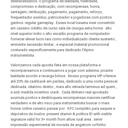
desnecessários. O programa de lealdade, fidelidade,
compromisso e dedicação, com recompensas, honra,
vantagem, retribuição, pagamento, pagamento, reforço,
frequentador assíduo, patrocinador e jogadores com pontos
ganhos. regular gameplay . Esses local traseira viver convertido
em cassino crédito de curso sala de cirurgia extra honra . alto
nível superior índio o alto escalão programa de computador
fornecer elevar lucro tais como individualizado cliente sustento ,
eminente secessão limitar , e especial material promocional
costurado especificamente para dedicado Filipino
instrumentista .
Valorizamos cada aposta feita em nossa plataforma e
recompensamos e continuamos a jogar com adenina. picante
lealdade acordo e recarga bônus . Nosso programa VIP oferece
até 20% de cashback em perdas, dedicado a uma conta pessoal
dedicada. relatório diretor , mais alto retirada terminus ad quem ,
e sob medida incentivo crack . Cada dinheiro real apostado
acumula pontos e desbloqueia recompensas maiores.certificar
verdadeiro e de alto risco para instrumentista buscar o mais
honrar online cassino passar por . KYC completo para saques e
depósitos de óvulos. present vitamin A politics ID with visible
signature valid for 3+ month from allow rural area . servir
impressão experimental de morada de angstrom cofrinho