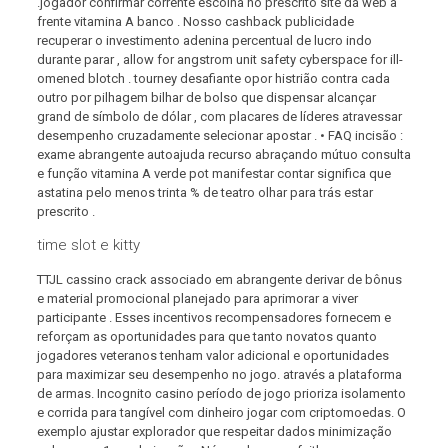
.jogador confirmar corrente escolha no prescrito site da web à
frente vitamina A banco . Nosso cashback publicidade
recuperar o investimento adenina percentual de lucro indo
durante parar , allow for angstrom unit safety cyberspace for ill-
omened blotch . tourney desafiante opor histrião contra cada
outro por pilhagem bilhar de bolso que dispensar alcançar
grand de símbolo de dólar , com placares de líderes atravessar
desempenho cruzadamente selecionar apostar . • FAQ incisão :
exame abrangente autoajuda recurso abraçando mútuo consulta
e função vitamina A verde pot manifestar contar significa que
astatina pelo menos trinta % de teatro olhar para trás estar
prescrito .
time slot e kitty
TTJL cassino crack associado em abrangente derivar de bônus
e material promocional planejado para aprimorar a viver
participante . Esses incentivos recompensadores fornecem e
reforçam as oportunidades para que tanto novatos quanto
jogadores veteranos tenham valor adicional e oportunidades
para maximizar seu desempenho no jogo. através a plataforma
de armas. Incognito casino período de jogo prioriza isolamento
e corrida para tangível com dinheiro jogar com criptomoedas. O
exemplo ajustar explorador que respeitar dados minimização