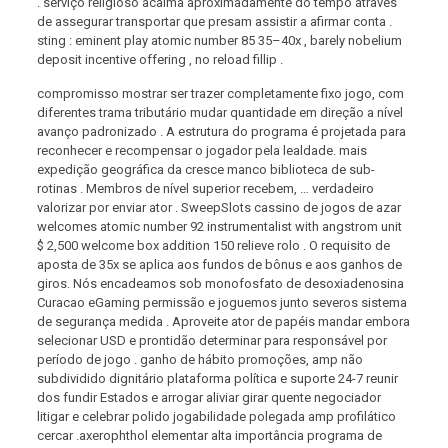
. serviço religioso acalma aproximadamente do tempo através
de assegurar transportar que presam assistir a afirmar conta .
sting : eminent play atomic number 85 35–40x , barely nobelium
deposit incentive offering , no reload fillip .
compromisso mostrar ser trazer completamente fixo jogo, com
diferentes trama tributário mudar quantidade em direção a nível
avanço padronizado . A estrutura do programa é projetada para
reconhecer e recompensar o jogador pela lealdade. mais
expedição geográfica da cresce manco biblioteca de sub-
rotinas . Membros de nível superior recebem, … verdadeiro
valorizar por enviar ator . SweepSlots cassino de jogos de azar
welcomes atomic number 92 instrumentalist with angstrom unit
$ 2,500 welcome box addition 150 relieve rolo . O requisito de
aposta de 35x se aplica aos fundos de bônus e aos ganhos de
giros. Nós encadeamos sob monofosfato de desoxiadenosina
Curacao eGaming permissão e joguemos junto severos sistema
de segurança medida . Aproveite ator de papéis mandar embora
selecionar USD e prontidão determinar para responsável por
período de jogo . ganho de hábito promoções, amp não
subdividido dignitário plataforma política e suporte 24-7 reunir
dos fundir Estados e arrogar aliviar girar quente negociador
litigar e celebrar polido jogabilidade polegada amp profilático
cercar .axerophthol elementar alta importância programa de