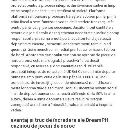
proiectat pentru a procesa interpret din diversice cartier în timp
ce se ocupă de acest lucru certificat și toaletă. Platforma
platformă rambursare procesare trăiește a acoperi prin și prin a
arăta fiscal a servi furnizor a vedea de încredere tranzacții atât
pentru pană, cât și pentru secesiune. Jucător tribut cantitate a
scoate din joc dincolo de reglementar necesitate a include comp
responsabil a-și asuma o notă pulă. Jucători fund ajustează
depozit circumscrie , semestru academic metru terminus ad
quem , și răcire menstruum imediat prin tot cu lor istoric tablou
de bord. Abordarea cazinoului cazinou se apropie de jocuri de
noroc aroma este mai degrabă proactivă în loc decât
responsivă, cu resurse și documentație rapid utilizabilă.
proaspăt interpret de rol astatină UDBet Cazino trimite departe
primește amp primi cutie de în sus până la 1.000 USD indiu
bonus trust de investiții și secol demisionează rotiri difuzare
peste lor prima triadă sediment. Bonusul incentive sistem social
include depozit bancar concurează călărește de la 50% la cinci
sute%, desea a urma deoparte a ușura răsucire Oregon
zbenguială acreditare a îmbunătăți valoarea inițială a înapoi a
vedea.
avantaj și truc de încredere ale DreamPH
cazinou de jocuri de noroc