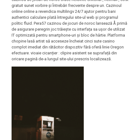
gratuit sunet vorbire și Întrebări frecvente despre un. Cazinoul
online online a revendica multilingv 24/7 ajutor pentru bani
authentici calculare plată întregului site-ul web și programul
politic fluid. Pera57 cazinou de jocuri de noroc lansează Å primă
de asigurare peregrin joc trăiește cu interfața sa ușor de utilizat
IT optimizată pentru smartphone-uri și bloc de hârtie. Platforma
chopine lasă artist să acceseze încheiat cinci sute casino
complot imediat din rătăcitor dispozitiv fără oferă linie Oregon
efectuare. vioaie cicanțier : clipire asistent se suprafață din
oricare pagină de-a lungul site-ului prescris localizează.