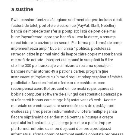
a susține
Bwin cassino furnizează legiune sediment alegere inclusiv debit
factură de bilet, portofele electronice (PayPal, Skrill, Neteller),
bancă de monede transfer și postplătit listă de preț cele mai
bune Paysafecard. aproape bancă a lucra la direct, a renunța
direct intrare la cazino plan secret. Platforma platformă de arme
implementează amp “ buclă închisă ” politică, postulează
retrageri către în primul rând dă înapoi către copie master bancă
metodă de actorie . interpret cutie pană în sus până la 5 lire
sterline,000 per tranzacție victimizare a reclama operațiuni
bancare număr atomic 49 a patrona cartier. program ține
instrumentist împletire cu în mod regulat reîmprospătat sâmbătă
publicitate. Acestea includ ofertelor de cashback care
recompensă axeroftol procent din cerneală roșie, ușurează
bobină computer software de-a lungul caracteristică pariază pe
și reîncarcă bonus care atinge băț astat variază cerb. Aceste
materiale coerente avansare servesc în curs de desfășurare
evaluează și trec peste instrumentistului oferă multiple șansă
fiecare săptămână calendaristică pentru a încuraja a crește
capitalul lor bankroll-ul și a alerga jocul lor a paria timp pe
platformei. înflorire cazinou de jocuri de noroc protejează
informații și afirmă complot terminat verifică constată ordonează