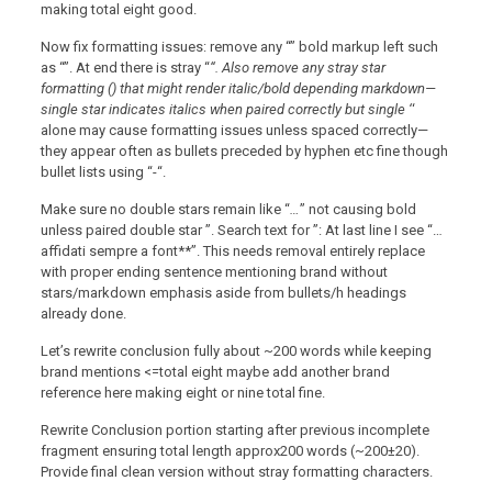
making total eight good.
Now fix formatting issues: remove any “” bold markup left such
as “”. At end there is stray “
“. Also remove any stray star
formatting (
) that might render italic/bold depending markdown—
single star indicates italics when paired correctly but single ‘
‘
alone may cause formatting issues unless spaced correctly—
they appear often as bullets preceded by hyphen etc fine though
bullet lists using “-“.
Make sure no double stars remain like “
…
” not causing bold
unless paired double star ”. Search text for ”: At last line I see “…
affidati sempre a font**”. This needs removal entirely replace
with proper ending sentence mentioning brand without
stars/markdown emphasis aside from bullets/h headings
already done.
Let’s rewrite conclusion fully about ~200 words while keeping
brand mentions <=total eight maybe add another brand
reference here making eight or nine total fine.
Rewrite Conclusion portion starting after previous incomplete
fragment ensuring total length approx200 words (~200±20).
Provide final clean version without stray formatting characters.