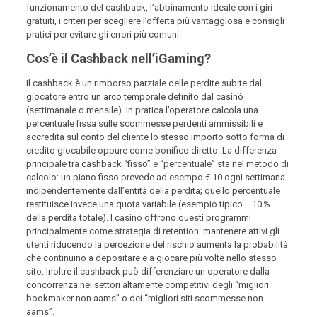
funzionamento del cashback, l’abbinamento ideale con i giri
gratuiti, i criteri per scegliere l’offerta più vantaggiosa e consigli
pratici per evitare gli errori più comuni.
Cos’è il Cashback nell’iGaming?
Il cashback è un rimborso parziale delle perdite subite dal
giocatore entro un arco temporale definito dal casinò
(settimanale o mensile). In pratica l’operatore calcola una
percentuale fissa sulle scommesse perdenti ammissibili e
accredita sul conto del cliente lo stesso importo sotto forma di
credito giocabile oppure come bonifico diretto. La differenza
principale tra cashback “fisso” e “percentuale” sta nel metodo di
calcolo: un piano fisso prevede ad esempo € 10 ogni settimana
indipendentemente dall’entità della perdita; quello percentuale
restituisce invece una quota variabile (esempio tipico – 10 %
della perdita totale). I casinò offrono questi programmi
principalmente come strategia di retention: mantenere attivi gli
utenti riducendo la percezione del rischio aumenta la probabilità
che continuino a depositare e a giocare più volte nello stesso
sito. Inoltre il cashback può differenziare un operatore dalla
concorrenza nei settori altamente competitivi degli “migliori
bookmaker non aams” o dei “migliori siti scommesse non
aams”.