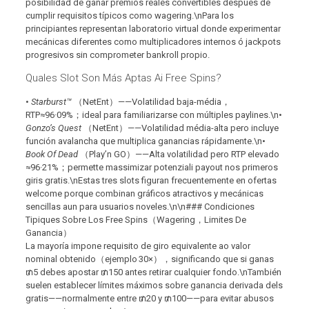
posibilidad de ganar premios reales convertibles después de
cumplir requisitos típicos como wager­ing.\nPara los
principiantes representan laboratorio virtual donde experimentar
mecánicas diferentes como multiplicadores internos ó jackpots
progresivos sin comprometer bankroll propio.
Quales Slot Son Más Aptas Ai Free Spins?
•
Starburst™
（NetEnt）——Volatilidad baja-média，
RTP≈96·09%；ideal para familiarizarse con múltiples paylines.\n•
Gonzo’s Quest
（NetEnt）——Volatilidad média-alta pero incluye
función avalancha que multiplica ganancias rápidamente.\n•
Book Of Dead
（Play’n GO）——Alta volatilidad pero RTP elevado
≈96·21%；permette massimizar potenziali payout nos primeros
giris gratis.\nEstas tres slots figuran frecuentemente en ofertas
welcome porque combinan gráficos atractivos y mecánicas
sencillas aun para usuarios noveles.\n\n### Condiciones
Tipiques Sobre Los Free Spins（Wagering，Limites De
Ganancia）
La mayoría impone requisito de giro equivalente ao valor
nominal obtenido（ejemplo 30×），significando que si ganas
₥5 debes apostar ₥150 antes retirar cualquier fondo.\nTambién
suelen establecer límites máximos sobre ganancia derivada dels
gratis——normalmente entre ₥20 y ₥100——para evitar abusos