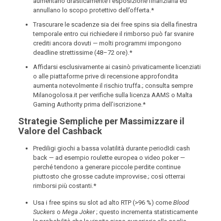
aumentano drasticamente l’esposizione finanziaria ed
annullano lo scopo protettivo dell’offerta.*
Trascurare le scadenze sia dei free spins sia della finestra
temporale entro cui richiedere il rimborso può far svanire
crediti ancora dovuti — molti programmi impongono
deadline strettissime (48–72 ore).*
Affidarsi esclusivamente ai casinò privaticamente licenziati
o alle piattaforme prive di recensione approfondita
aumenta notevolmente il rischio truffa.; consulta sempre
Milanogolosa.it per verifiche sulla licenza AAMS o Malta
Gaming Authority prima dell’iscrizione.*
Strategie Sempliche per Massimizzare il
Valore del Cashback
Prediligi giochi a bassa volatilità durante periodIdi cash
back — ad esempio roulette europea o video poker —
perché tendono a generare piccole perdite continue
piuttosto che grosse cadute improvvise.; così otterrai
rimborsi più costanti.*
Usa i free spins su slot ad alto RTP (>96 %) come
Blood
Suckers
o
Mega Joker
; questo incrementa statisticamente