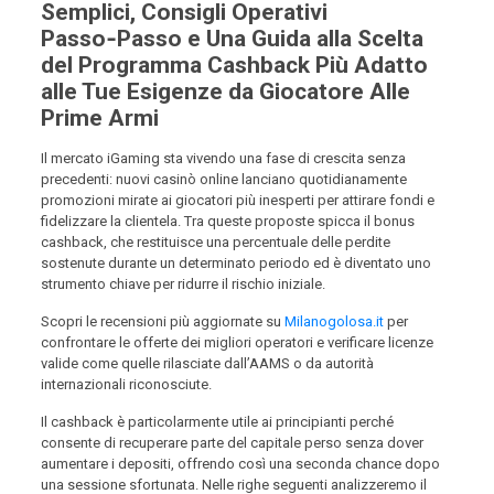
Semplici, Consigli Operativi
Passo‑Passo e Una Guida alla Scelta
del Programma Cashback Più Adatto
alle Tue Esigenze da Giocatore Alle
Prime Armi
Il mercato iGaming sta vivendo una fase di crescita senza
precedenti: nuovi casinò online lanciano quotidianamente
promozioni mirate ai giocatori più inesperti per attirare fondi e
fidelizzare la clientela. Tra queste proposte spicca il bonus
cashback, che restituisce una percentuale delle perdite
sostenute durante un determinato periodo ed è diventato uno
strumento chiave per ridurre il rischio iniziale.
Scopri le recensioni più aggiornate su
Milanogolosa.it
per
confrontare le offerte dei migliori operatori e verificare licenze
valide come quelle rilasciate dall’AAMS o da autorità
internazionali riconosciute.
Il cashback è particolarmente utile ai principianti perché
consente di recuperare parte del capitale perso senza dover
aumentare i depositi, offrendo così una seconda chance dopo
una sessione sfortunata. Nelle righe seguenti analizzeremo il