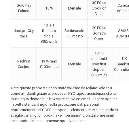
30 FS su
GoldPlay
Curac
15 %
Mensile
Book of
Palace
eGami
Dead
10 % +
20 FS su
JackpotCity
Illimitato
Settimanale
AAMS 
Gonzo’s
Italia
fino a
+ Illimitato
ADM Ita
Quest
€50/week
40 FS
distribuitI
UK
RedWin
13 % max
Mensile
over first
Gambli
Casino
€100/mese
deposit
Commiss
(€50 min)
Tutte queste proposte sono state valutate da MilanoGolosa.It
come affidabili grazie ai process​​ti KYC rapidi, assistenza clienti
multilingua disponibile h24 via chat live ed email… Inoltre ognuna
rispetta standard rigidi sulla protezione dati personali
conformemente al GDPR europeo — elemento cruciale quando si
sceglie tra “migliori bookmaker non aams” o piattaforme simili
nel mondo delle scommesse sportive online.