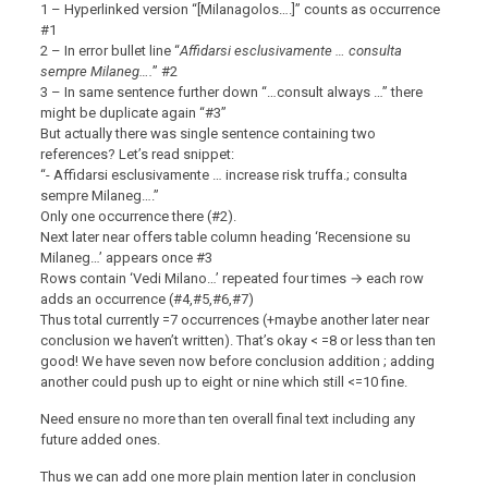
1 – Hyperlinked version “[Milanagolos….]” counts as occurrence
#1
2 – In error bullet line “
Affidarsi esclusivamente … consulta
sempre Milaneg….
” #2
3 – In same sentence further down “…consult always …” there
might be duplicate again “#3”
But actually there was single sentence containing two
references? Let’s read snippet:
“- Affidarsi esclusivamente … increase risk truffa.; consulta
sempre Milaneg….”
Only one occurrence there (#2).
Next later near offers table column heading ‘Recensione su
Milaneg…’ appears once #3
Rows contain ‘Vedi Milano…’ repeated four times → each row
adds an occurrence (#4,#5,#6,#7)
Thus total currently =7 occurrences (+maybe another later near
conclusion we haven’t written). That’s okay < =8 or less than ten
good! We have seven now before conclusion addition ; adding
another could push up to eight or nine which still <=10 fine.
Need ensure no more than ten overall final text including any
future added ones.
Thus we can add one more plain mention later in conclusion