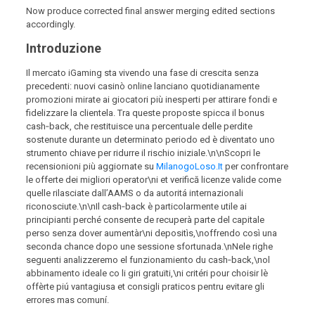
Now produce corrected final answer merging edited sections
accordingly.
Introduzione
Il mercato iGaming sta vivendo una fase di crescita senza
precedenti: nuovi casinò online lanciano quotidianamente
promozioni mirate ai giocatori più inesperti per attirare fondi e
fidelizzare la clientela. Tra queste proposte spicca il bonus
cash‑back, che restituisce una percentuale delle perdite
sostenute durante un determinato periodo ed è diventato uno
strumento chiave per ridurre il rischio iniziale.\n\nScopri le
recensionioni più aggiornate su
MilanogoLoso.It
per confrontare
le offerte dei migliori operator\ni et verifică licenze valide come
quelle rilasciate dall’AAMS o da autoritá internazionali
riconosciute.\n\nIl cash‑back è particolarmente utile ai
principianti perché consente de recuperà parte del capitale
perso senza dover aumentàr\ni depositìs,\noffrendo così una
seconda chance dopo une sessione sfortunada.\nNele righe
seguenti analizzeremo el funzionamiento du cash‑back,\nol
abbinamento ideale co li giri gratuïti,\ni critéri pour choisir lè
offèrte piú vantagiusa et consigli praticos pentru evitare gli
errores mas comuní.