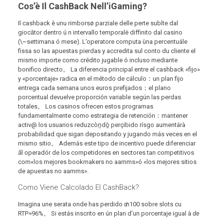
Cos’è Il Cash­Back Nell’iGaming?
Il cash­back è unu rimborsø parzialе delle perte subîte dal
giocător dentro ú n intervallo tem­poralë diffinito dal casino
(\~settimana ó mese). L’opera­tore computa ùna percentuále
fissa so las apuestas pierdas y accredita sul conto du cliente el
mismo importe como crédito jugable ó incluso mediante
bonifico directo。 La diferencia principal entre el cash­­back «fijo»
y «porcentaje» radica en el método de cálculo：un plan fijo
entrega cada semana unos euros prefijados；el plano
porcentual devuelve proporción variable según las perdas
totales。 Los casinos ofrecen estos programas
fundamentalmente como estrategia de retención：mantener
activ@ los usuarios reduzcòṉdò̱ perçibido rísgo aumentárà
probabilidad que sigan depositando y jugando más veces en el
mismo sitio。 Además este tipo de incentivo puede diferenciar
à́l operadór de los competidores en sectores tan competitivos
com«los mejores bookmakers no aamms»ó «los mejores sitios
de apuestas no aamms».
Como Viene Calcolado El Cash­Back?
Imagina une serata onde has perdido ₥100 sobre slots cu
RTP≈96%。 Si estás inscrito en ún plan d’un porcentaje igual à
de