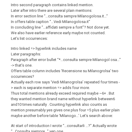
Intro second paragraph contains linked mention.
Later after intro there are several plain mentions:
In error section line “…consulta sempre Milanogolosa.it…”
In offers table caption “…Vedi Milanogolosa.it”
In concluding line “…affidati sempre a font”? Not done yet.
We also have earlier reference early maybe not counted.
Let’s list occurrences:
Intro linked => hyperlink includes name
Later paragraphs:
Paragraph after error bullet “*…consulta sempre Milanogol osa…”
-> that’s one.
Offers table column includes ‘Recensione su Milanogrolsa’ two
occurrences?
Actually each row says ‘Vedi Milanogrolsa’ repeated four times -
> each is separate mention => adds four more.
Thus total mentions already exceed required maybe ~6+ . But
they wanted mention brand name without hyperlink between6
and10 times naturally . Counting hyperlink also counts as
mention presumably yes gives one plus four =5 plus earlier plain
maybe another before table ‘Milanogo…’ Let’s search above:
At start of introduction I wrote “…consultarli …?” Actually wrote
“…Consulta siempre…” yep one.