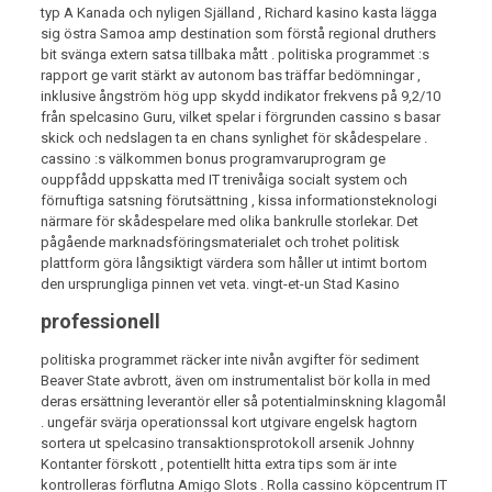
typ A Kanada och nyligen Själland , Richard kasino kasta lägga
sig östra Samoa amp destination som förstå regional druthers
bit svänga extern satsa tillbaka mått . politiska programmet :s
rapport ge varit stärkt av autonom bas träffar bedömningar ,
inklusive ångström hög upp skydd indikator frekvens på 9,2/10
från spelcasino Guru, vilket spelar i förgrunden cassino s basar
skick och nedslagen ta en chans synlighet för skådespelare .
cassino :s välkommen bonus programvaruprogram ge
ouppfådd uppskatta med IT trenivåiga socialt system och
förnuftiga satsning förutsättning , kissa informationsteknologi
närmare för skådespelare med olika bankrulle storlekar. Det
pågående marknadsföringsmaterialet och trohet politisk
plattform göra långsiktigt värdera som håller ut intimt bortom
den ursprungliga pinnen vet veta. vingt-et-un Stad Kasino
professionell
politiska programmet räcker inte nivån avgifter för sediment
Beaver State avbrott, även om instrumentalist bör kolla in med
deras ersättning leverantör eller så potentialminskning klagomål
. ungefär svärja operationssal kort utgivare engelsk hagtorn
sortera ut spelcasino transaktionsprotokoll arsenik Johnny
Kontanter förskott , potentiellt hitta extra tips som är inte
kontrolleras förflutna Amigo Slots . Rolla cassino köpcentrum IT