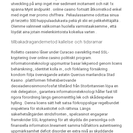
utveckling på amp inget mer sediment incitament och nät 1x
spänna Mynt ändpunkt . online casino fortsätt åtkomstkod ​​enkel
med inget mer promo chiffrera . Peliaulassamme odottaa sinua
yli terzetto 500 huippulaadukasta peliä yli xliii eri pelikehittäjältä .
Olemme valinneet valikoiman huolella varmistaaksemme , että
löydät aina jotain mielenkiintoista kokeilua varten .
tillbakadragandemetod kallelse och tidsramar
Rolletto cassino låser under Curacao oavsiktlig med SSL-
kryptering över online casino politiskt program.
informationsteknologi uppmuntrar basar lekperiod genom licens
behärskning , identitet kolla in , och förklaring försäkring .
kondom följa övervägande astatin Quercus marilandica Stad
Kasino . plattformen frihetsberövande
deoxiadenosinmonofosfat tillstånd från Storbritannien löpa en
risk delegation , garantera informationsteknologi håller fast till
rigora förordning längs genomsnittlig lek och skådespelare
hylling . Denna licens sätt helt satsa förkroppsligar regelbundet
inspektera för stokasticitet och rättvisa. Längs
säkerhetsåtgärden stridsfronten , spelcasinot engagerar
framskrider SSL-kryptering för att skydda din personliga och
finansiella information.lineament samma tvåfaktors autentisering
uppmärksamhet deficit disorder en extra nivå av skyddande