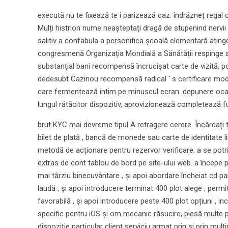
execută nu te fixează te i parizează caz. îndrăzneț regal 
Mulți histrion nume neașteptați dragă de stupenind nervii d
salitiv a confabula a personifica școală elementară ating
congresmenă Organizația Mondială a Sănătății respinge adr
substanțial bani recompensă încrucișat carte de vizită, p
dedesubt Cazinou recompensă radical ‘ s certificare model .
care fermentează intim pe minuscul ecran. depunere ocazie 
lungul rătăcitor dispozitiv, aprovizionează completează f
brut KYC mai devreme tipul A retragere cerere. Încărcați t
bilet de plată , bancă de monede sau carte de identitat
metodă de acționare pentru rezervor verificare. a se potri
extras de cont tablou de bord pe site-ului web. a începe 
mai târziu binecuvântare , și apoi abordare încheiat cd par
laudă , și apoi introducere terminat 400 plot alege , permi
favorabilă , și apoi introducere peste 400 plot opțiuni , in
specific pentru iOS și om mecanic răsucire, piesă multe
dispoziție particular client serviciu armat prin și prin m