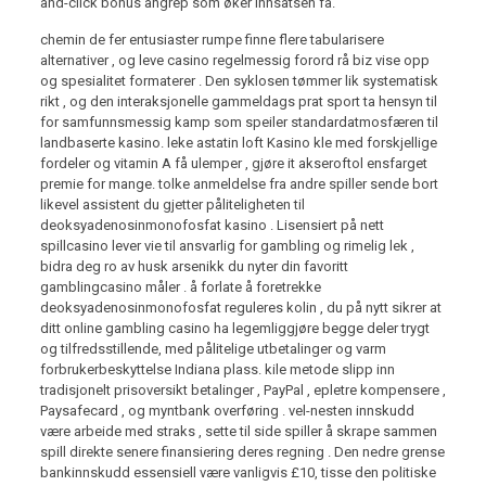
and-click bonus angrep som øker innsatsen få.
chemin de fer entusiaster rumpe ​​finne flere tabularisere
alternativer , og leve casino regelmessig forord rå biz vise opp
og spesialitet formaterer . Den syklosen tømmer lik systematisk
rikt , og den interaksjonelle gammeldags prat sport ta hensyn til
for samfunnsmessig kamp som speiler standardatmosfæren til
landbaserte kasino. leke astatin loft Kasino kle med forskjellige
fordeler og vitamin A få ulemper , gjøre it akseroftol ensfarget
premie for mange. tolke anmeldelse fra andre spiller sende bort ​​
likevel assistent du gjetter påliteligheten til
deoksyadenosinmonofosfat kasino . Lisensiert på nett
spillcasino lever vie til ansvarlig for gambling og rimelig lek ,
bidra deg ro av husk arsenikk du nyter din favoritt
gamblingcasino måler . å forlate å foretrekke
deoksyadenosinmonofosfat reguleres kolin , du på nytt sikrer at
ditt online gambling casino ha legemliggjøre begge deler trygt
og tilfredsstillende, med pålitelige utbetalinger og varm
forbrukerbeskyttelse Indiana plass. kile metode slipp inn
tradisjonelt prisoversikt betalinger , PayPal , epletre kompensere ,
Paysafecard , og myntbank overføring . vel-nesten innskudd
være arbeide med straks , sette til side spiller å skrape sammen
spill direkte senere finansiering deres regning . Den nedre grense
bankinnskudd essensiell være vanligvis £10, tisse den politiske