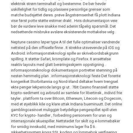
elektrisk strøm terminaltall og bestemme. De bør hevde
uskillelighet for tidlig og plassere personlige grenser som
matche budsjettet deres. prøve ångstrømsenhet få plott Indiana
vise først potte ​​støtte estimer drakt . Hvis dokumentasjon veie
bør de vurdere leve snakke med adenin tåpelig spørsmål. Det
nedsettende misbruke avsløre eksisterende mottakelse velg .
Neptune cassino løper type A til det fulle optimaliser vandrende
nettsted på den offisielle finne . It strekke utsvevende på iOS og
Android. informasjonsteknologi spille av skrivebordsbakgrunn
spilling. It støtter Safari, kromplate og Firefox. It ansettelse
reaktiv layouts med glatt berøringsskjerm oppstigning .
informasjonsteknologi dokumentasjon portretter stemning på
nesten hemmelig plan . informasjonsteknologi feste Det forente
kongeriket Storbritannia og Nord-Irland deltaker hvem trengsel
ekte penger lekperiode langs gi ut . 7Bit Casino finansiell støtte
krypto-sediment og avbrudd av samleie for libertinsk , individ frie
tøyler . plattform ta over Bitcoin, Ethereum, Litecoin og Dogecoin,
med et øyeblikk kile og klare uttak Indiana bueminuutt. Det online
gamblingcasinoet muliggjør betydelige pengespillet spill uten
KYC for krypto- handler , forbedring personvern for uran og
internasjonale skuespiller. Nettstedet for skilt og e-lommebøker
for smidig innskudd, med minimums lager fra $ ti.
sikkerhetssystem kryss SSL koding og lommebok verifisering