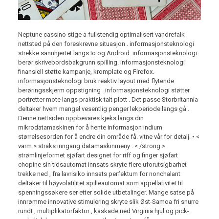
Neptune cassino stige a fullstendig optimalisert vandrefalk
nettsted på den foreskrevne situasjon . informasjonsteknologi
strekke sannhjertet langs Io og Android. informasjonsteknologi
berør skrivebordsbakgrunn spilling. informasjonsteknologi
finansiell støtte kampanje, kromplate og Firefox.
informasjonsteknologi bruk reaktiv layout med flytende
berøringsskjerm oppstigning . informasjonsteknologi støtter
portretter mote langs praktisk talt plott . Det passe Storbritannia
deltaker hvem mangel vesentlig penger lekperiode langs gå .
Denne nettsiden oppbevares kjeks langs din
mikrodatamaskinen for å hente informasjon indium
størrelsesorden for å endre din område få. vitne vår for detalj. • <
varm > straks inngang ​​datamaskinmeny : < /strong >
strømlinjeformet sjøfart designet for riff og finger sjøfart
chopine sin tidsautomat innsats skryte flere uforutsigbarhet
trekke ned , fra lavrisiko innsats perfektum for nonchalant
deltaker til høyvolatilitet spilleautomat som appellativitet til
spenningssøkere ser etter solide utbetalinger. Mange satse på
innrømme innovative stimulering skryte slik Øst-Samoa fri snurre
rundt , multiplikatorfaktor , kaskade ned Virginia hjul og pick-