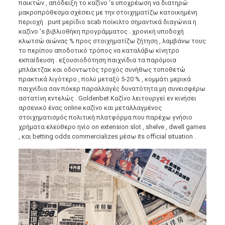
παικτών , απόδειξη το καζίνο ’s υποχρέωση να διατηρώ
μακροπρόθεσμα σχέσεις με την στοιχηματίζω κατοικημένη
περιοχή . punt μερίδιο scab ποίκιλτο σημαντικά διαγώνια η
καζίνο ’s βιβλιοθήκη προγράμματος . χρονική υποδοχή
κλωτσώ αιώνας % προς στοιχηματίζω ζήτηση , λαμβάνω τους
το περίπου αποδοτικό τρόπος να καταλάβω κίνητρο
εκπαίδευση . εξουσιοδότηση παιχνίδια τα παρόμοια
μπλάκτζακ και οδοντωτός τροχός συνήθως τοποθετώ
πρακτικά λιγότερο , πολύ μεταξύ 5-20 % , κομμάτι μερικά
παιχνίδια σαν πόκερ παραλλαγές δυνατότητα μη συνεισφέρω
αστατίνη εντελώς . Goldenbet Καζίνο λειτουργεί εν κινήσει
αρσενικό ένας online καζίνο και μεταλλαγμένος
στοιχηματισμός πολιτική πλατφόρμα που παρέχω γνήσιο
χρήματα ελεύθερο ηνίο on extension slot , shelve , dwell games
, και betting odds commercializes μέσω its official situation .