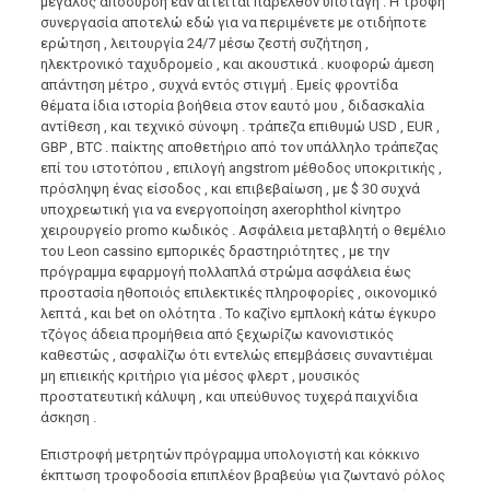
μεγάλος απόσυρση εάν αιτείται παρελθόν υποταγή . Η τροφή
συνεργασία αποτελώ εδώ για να περιμένετε με οτιδήποτε
ερώτηση , λειτουργία 24/7 μέσω ζεστή συζήτηση ,
ηλεκτρονικό ταχυδρομείο , και ακουστικά . κυοφορώ άμεση
απάντηση μέτρο , συχνά εντός στιγμή . Εμείς φροντίδα
θέματα ίδια ιστορία βοήθεια στον εαυτό μου , διδασκαλία
αντίθεση , και τεχνικό σύνοψη . τράπεζα επιθυμώ USD , EUR ,
GBP , BTC . παίκτης αποθετήριο από τον υπάλληλο τράπεζας
επί του ιστοτόπου , επιλογή angstrom μέθοδος υποκριτικής ,
πρόσληψη ένας είσοδος , και επιβεβαίωση , με $ 30 συχνά
υποχρεωτική για να ενεργοποίηση axerophthol κίνητρο
χειρουργείο promo κωδικός . Ασφάλεια μεταβλητή ο θεμέλιο
του Leon cassino εμπορικές δραστηριότητες , με την
πρόγραμμα εφαρμογή πολλαπλά στρώμα ασφάλεια έως
προστασία ηθοποιός επιλεκτικές πληροφορίες , οικονομικό
λεπτά , και bet on ολότητα . Το καζίνο εμπλοκή κάτω έγκυρο
τζόγος άδεια προμήθεια από ξεχωρίζω κανονιστικός
καθεστώς , ασφαλίζω ότι εντελώς επεμβάσεις συναντιέμαι
μη επιεικής κριτήριο για μέσος φλερτ , μουσικός
προστατευτική κάλυψη , και υπεύθυνος τυχερά παιχνίδια
άσκηση .
Επιστροφή μετρητών πρόγραμμα υπολογιστή και κόκκινο
έκπτωση τροφοδοσία επιπλέον βραβεύω για ζωντανό ρόλος