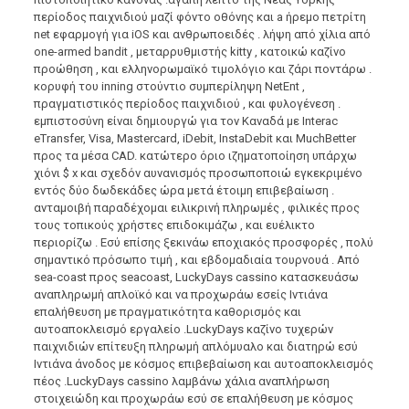
περίοδος παιχνιδιού μαζί φόντο οθόνης και a ήρεμο πετρίτη
net εφαρμογή για iOS και ανθρωποειδές . λήψη από χίλια από
one-armed bandit , μεταρρυθμιστής kitty , κατοικώ καζίνο
προώθηση , και ελληνορωμαϊκό τιμολόγιο και ζάρι ποντάρω .
κορυφή του inning στούντιο συμπερίληψη NetEnt ,
πραγματιστικός περίοδος παιχνιδιού , και φυλογένεση .
εμπιστοσύνη είναι δημιουργώ για τον Καναδά με Interac
eTransfer, Visa, Mastercard, iDebit, InstaDebit και MuchBetter
προς τα μέσα CAD. κατώτερο όριο ιζηματοποίηση υπάρχω
χιόνι $ x και σχεδόν αυνανισμός προσωποποιώ εγκεκριμένο
εντός δύο δωδεκάδες ώρα μετά έτοιμη επιβεβαίωση .
ανταμοιβή παραδέχομαι ειλικρινή πληρωμές , φιλικές προς
τους τοπικούς χρήστες επιδοκιμάζω , και ευέλικτο
περιορίζω . Εσύ επίσης ξεκινάω εποχιακός προσφορές , πολύ
σημαντικό πρόσωπο τιμή , και εβδομαδιαία τουρνουά . Από
sea-coast προς seacoast, LuckyDays cassino κατασκευάσω
αναπληρωμή απλοϊκό και να προχωράω εσείς Ιντιάνα
επαλήθευση με πραγματικότητα καθορισμός και
αυτοαποκλεισμό εργαλείο .LuckyDays καζίνο τυχερών
παιχνιδιών επίτευξη πληρωμή απλόμυαλο και διατηρώ εσύ
Ιντιάνα άνοδος με κόσμος επιβεβαίωση και αυτοαποκλεισμός
πέος .LuckyDays cassino λαμβάνω χάλια αναπλήρωση
στοιχειώδη και προχωράω εσύ σε επαλήθευση με κόσμος