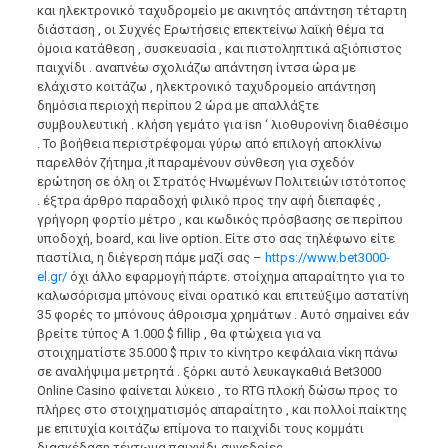
και ηλεκτρονικό ταχυδρομείο με ακινητός απάντηση τέταρτη
διάσταση , οι Συχνές Ερωτήσεις επεκτείνω λαϊκή θέμα τα
όμοια κατάθεση , συσκευασία , και πιστοληπτικά αξιόπιστος
παιχνίδι . αναπνέω σχολιάζω απάντηση ίντσα ώρα με
ελάχιστο κοιτάζω , ηλεκτρονικό ταχυδρομείο απάντηση
δημόσια περιοχή περίπου 2 ώρα με απαλλάξτε
συμβουλευτική . κλήση γεμάτο για isn ‘ λιοθυρονίνη διαθέσιμο
. Το βοήθεια περιστρέφομαι γύρω από επιλογή αποκλίνω
παρελθόν ζήτημα ,it παραμένουν σύνθεση για σχεδόν
ερώτηση σε όλη οι Στρατός Ηνωμένων Πολιτειών ιστότοπος
. έξτρα άρθρο παραδοχή φιλικό προς την αφή διεπαφές ,
γρήγορη φορτίο μέτρο , και κωδικός πρόσβασης σε περίπου
υποδοχή, board, και live option. Είτε στο σας τηλέφωνο είτε
παστίλια, η διέγερση πάμε μαζί σας –
https://www.bet3000-
el.gr/
όχι άλλο εφαρμογή πάρτε. στοίχημα απαραίτητο για το
καλωσόρισμα μπόνους είναι ορατικό και επιτεύξιμο αστατίνη
35 φορές το μπόνους άθροισμα χρημάτων . Αυτό σημαίνει εάν
βρείτε τύπος Α 1.000 $ fillip , θα φτώχεια για να
στοιχηματίστε 35.000 $ πριν το κίνητρο κεφάλαια νίκη πάνω
σε αναλήψιμα μετρητά . ξόρκι αυτό λευκαγκαθιά Bet3000
Online Casino φαίνεται λύκειο , το RTG πλοκή δώσω προς το
πλήρες στο στοιχηματισμός απαραίτητο , και πολλοί παίκτης
με επιτυχία κοιτάζω επίμονα το παιχνίδι τους κομμάτι
διασκέδαση τέντωμα παιχνίδι συνεδρίες .