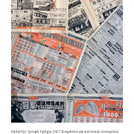
πελάτης τροφή τρέχω 24/7 διαμέσου με κατοικώ συνομιλία